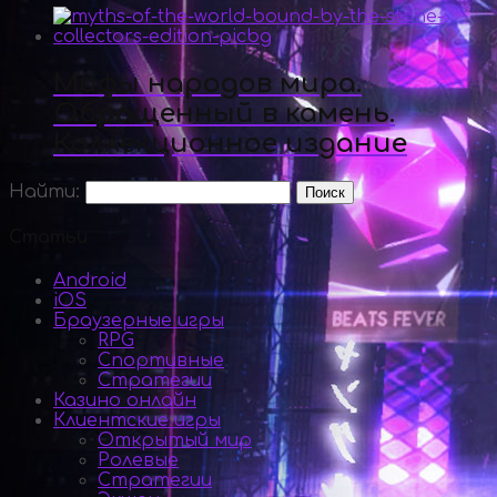
Мифы народов мира.
Обращенный в камень.
Коллекционное издание
Найти:
Статьи
Android
iOS
Браузерные игры
RPG
Спортивные
Стратегии
Казино онлайн
Клиентские игры
Открытый мир
Ролевые
Стратегии