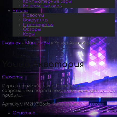
Компьютерные игры
Консольные игры
Чтиво
Новости
Вокруг игр
Прохождения
Обзоры
Коды
Главная
»
Мини игры
»
Youda Акватория
»
Youda Акватория
Скачать
Игра в стиле «бизнес». Постройте
современный порт и получите максимум
прибыли!
Артикул:
ff62f03125dc
Категория:
Мини игры
Описание