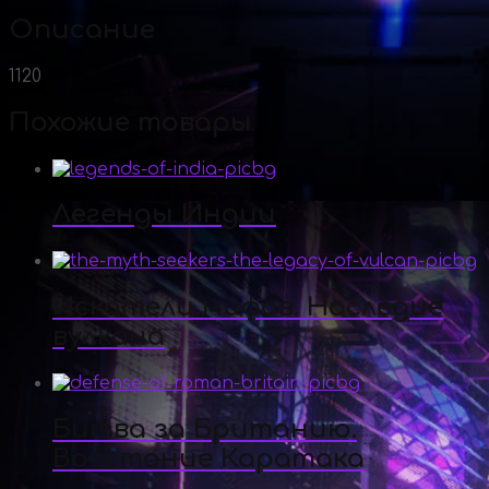
Описание
1120
Похожие товары
Легенды Индии
Искатели мифов. Наследие
вулкана
Битва за Британию.
Восстание Каратака