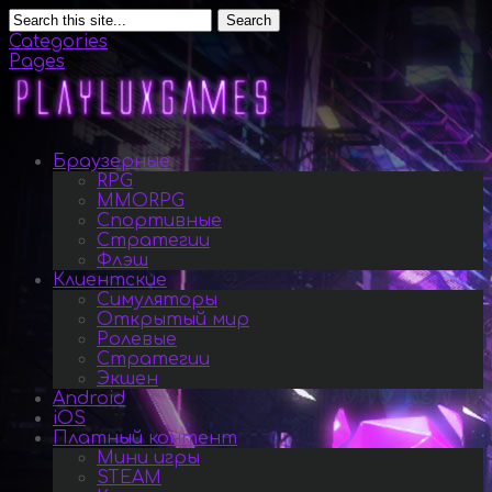
Search
Categories
Pages
Браузерные
RPG
MMORPG
Спортивные
Стратегии
Флэш
Клиентские
Симуляторы
Открытый мир
Ролевые
Стратегии
Экшен
Android
iOS
Платный контент
Мини игры
STEAM