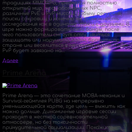
традициях MMORPG, предлагая полностью
открытый мир, проработанных NPC,
различные PvE и PvP миссии, добычу ресурсов,
поиски сокровищ и конечно же возможность
исследования как в одиночку, так и с друзьями. В
игре можно формировать свои банды, после
чего пользователи смогут отправиться
защищать или нарушать закон, бродить по
стране или веселиться в местном салуне. Само
PvP будет завязано на...
Далее
Prime Arena
Prime Arena — это сочетание MOBA-механик и
Survival-геймплея PUBG на непрерывно
уменьшающейся карте, где цель — выжить как
можно дольше. Динамичные игровые сессии
проходят в жесткой соревновательной
атмосфере, но без токсичности
принудительной социализации. Покажите