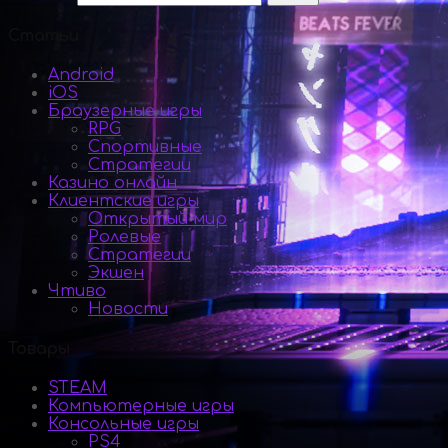
Статьи
Android
iOS
Браузерные игры
RPG
Спортивные
Стратегии
Казино онлайн
Клиентские игры
Открытый мир
Ролевые
Стратегии
Экшен
Чтиво
Новости
Товары
STEAM
Компьютерные игры
Консольные игры
PS4