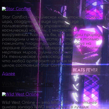
Star Conflict – космическая клиентская онлайн
игра, созданная в виде шутера, где
пользователю под управление дают
космический корабль, с множеством
вооружений. Казалось бы, все загадки природы
разгаданы и человечеству остается только
пожинать плоды прогресса, как вдруг на
окраине галактики обнаруживается область
мертвых миров, руины погибшей цивилизации.
Их техническое превосходство столь велико,
что любой артефакт из этих миров стоит
целое состояние. Star Conflict —...
Далее
Wild West Online
Wild West Online — это MMORPG в сеттинге
дикого запада WWO выполнена в лучших