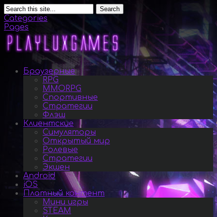
Search
Categories
Pages
Браузерные
RPG
MMORPG
Спортивные
Стратегии
Флэш
Клиентские
Симуляторы
Открытый мир
Ролевые
Стратегии
Экшен
Android
iOS
Платный контент
Мини игры
STEAM