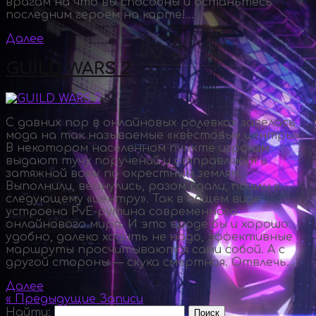
врагам на что вы способны и останьтесь
последним героем на карте!...
Далее
GUILD WARS 2
С давних пор в онлайновых ролевках завелась
мода на так называемые «квестовые центры».
В некотором населенном пункте игрокам
выдают тучу поручений и отправляют в
затяжной вояж по окрестным землям.
Выполнили, вернулись, разом сдали, пошли к
следующему «центру». Так в общем виде
устроена PvE-рутина современного
онлайнового мира. И это вроде бы и хорошо:
удобно, далеко ходить не надо, эффективные
маршруты просчитываются сами собой. А с
другой стороны — скука смертная. Отвлечь...
Далее
« Предыдущие Записи
Найти: