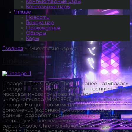
Компьютерные игры
Консольные игры
Чтиво
Новости
Вокруг игр
Прохождения
Обзоры
Коды
Главная
»
Клиентские игры
»
Lineage II
Lineage II: The Chaotic Throne (ранее называлась
Lineage II: The Chaotic Chronicle) — фэнтезийная
массовая многопользовательская ролевая
интернет-игра (MMORPG), является сиквелом
Lineage. На данный момент выпущено 7
дополнений («хроник») для игры. По разным
данным, разработчиками задумано 12, 13 или
неопределённое количество дополнений. После
серии Chaotic Chronicle начинается серия
Chaotic Throne. В новых, «седьмых хрониках» The