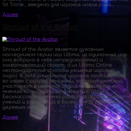
1st Trone , введена для игроков новая раса...
Далее
Shroud of the Avatar
Shroud of the Avatar является духовным
наследником серии игр Ultima: из одиночных игр
она вобрала в себя непредсказуемый и
захватывающий сюжет, а из Ultima Online
нестандартные способы решения игровых
задач. В SotA уникальное игровое сообщество
во главе с разработчиками, которые активно
участвуют в ивентах и прислушиваются ко
мнению комьюнити по развитию игры.
Бесклассовая система развития игрока Сотни
умений и заклинаний в более чем 20 различных
деревьях навыков....
Далее
Star Conflict