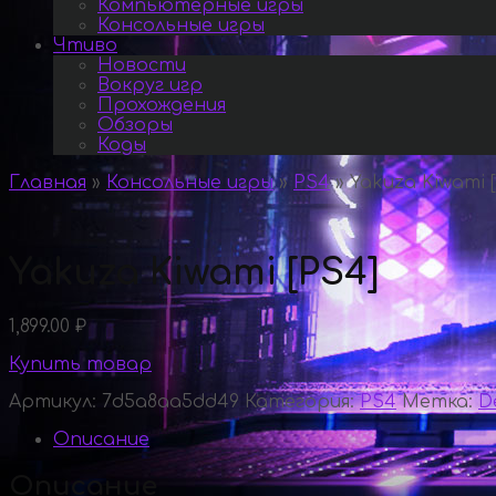
Компьютерные игры
Консольные игры
Чтиво
Новости
Вокруг игр
Прохождения
Обзоры
Коды
Главная
»
Консольные игры
»
PS4
»
Yakuza Kiwami 
Yakuza Kiwami [PS4]
1,899.00
₽
Купить товар
Артикул:
7d5a8aa5dd49
Категория:
PS4
Метка:
D
Описание
Описание