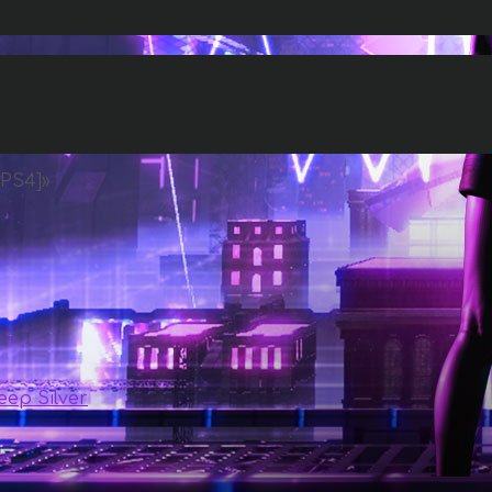
[PS4]
»
eep Silver