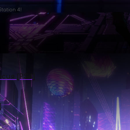
tation 4!
рсия [PS4]
]