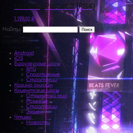
LittleBigPlanet 3 [PS4]
1,199.00
₽
Найти:
Статьи
Android
iOS
Браузерные игры
RPG
Спортивные
Стратегии
Казино онлайн
Клиентские игры
Открытый мир
Ролевые
Стратегии
Экшен
Чтиво
Новости