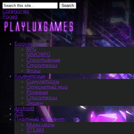
Search
Categories
Pages
Браузерные
RPG
MMORPG
Спортивные
Стратегии
Флэш
Клиентские
Симуляторы
Открытый мир
Ролевые
Стратегии
Экшен
Android
iOS
Платный контент
Мини игры
STEAM