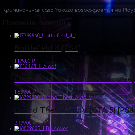
Криминальная сага Yakuza возрождается на PlayS
Похожие товары
Battlefield 4 [PS4]
1,199.00
₽
God of War III. Обновленная ве
1,599.00
₽
Grand Theft Auto V (GTA 5) [PS4
3,199.00
₽