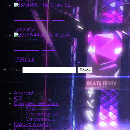
1,499.00
₽
The Crew [PS4]
1,499.00
₽
FIFA 16 [PS4]
1,799.00
₽
Найти:
Статьи
Android
iOS
Браузерные игры
RPG
Спортивные
Стратегии
Казино онлайн
Клиентские игры