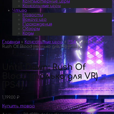
Компьютерные игры
Консольные игры
Чтиво
Новости
Вокруг игр
Прохождения
Обзоры
Коды
Главная
»
Консольные игры
»
PS4
»
Until Dawn:
Rush Of Blood (только для VR) [PS4]
»
Until Dawn: Rush Of
Blood (только для VR)
[PS4]
1,199.00
₽
Купить товар