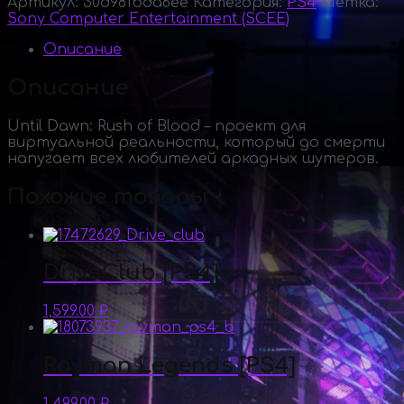
Артикул:
30d981bda6ee
Категория:
PS4
Метка:
Sony Computer Entertainment (SCEE)
Описание
Описание
Until Dawn: Rush of Blood – проект для
виртуальной реальности, который до смерти
напугает всех любителей аркадных шутеров.
Похожие товары
DriveClub [PS4]
1,599.00
₽
Rayman Legends [PS4]