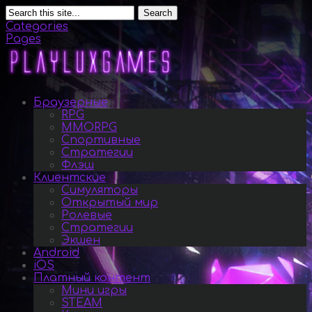
Search
Categories
Pages
Браузерные
RPG
MMORPG
Спортивные
Стратегии
Флэш
Клиентские
Симуляторы
Открытый мир
Ролевые
Стратегии
Экшен
Android
iOS
Платный контент
Мини игры
STEAM