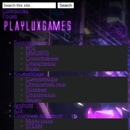
Search
Categories
Pages
Браузерные
RPG
MMORPG
Спортивные
Стратегии
Флэш
Клиентские
Симуляторы
Открытый мир
Ролевые
Стратегии
Экшен
Android
iOS
Платный контент
Мини игры
STEAM