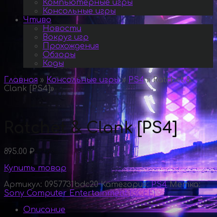
Компьютерные игры
Консольные игры
Чтиво
Новости
Вокруг игр
Прохождения
Обзоры
Коды
Главная
»
Консольные игры
»
PS4
»
Ratchet &
Clank [PS4]
»
Ratchet & Clank [PS4]
895.00
₽
Купить товар
Артикул:
0957731bdc20
Категория:
PS4
Метка:
Sony Computer Entertainment (SCEE)
Описание