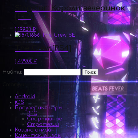
Singstar: Короли вечеринок
[PS4]
1,199.00
₽
The Crew [PS4]
1,499.00
₽
Найти:
Статьи
Android
iOS
Браузерные игры
RPG
Спортивные
Стратегии
Казино онлайн
Клиентские игры