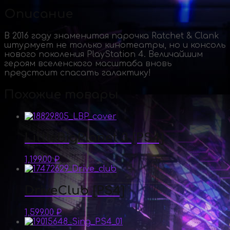
Описание
В 2016 году знаменитая парочка Ratchet & Clank
штурмует не только кинотеатры, но и консоль
нового поколения PlayStation 4. Величайшим
героям вселенского масштаба вновь
предстоит спасать галактику!
Похожие товары
LittleBigPlanet 3 [PS4]
1,199.00
₽
DriveClub [PS4]
1,599.00
₽