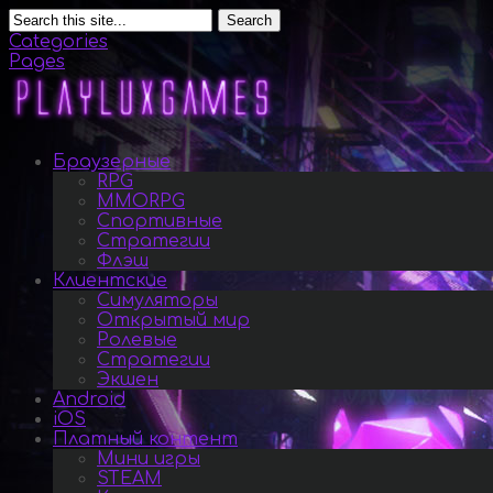
Search
Categories
Pages
Браузерные
RPG
MMORPG
Спортивные
Стратегии
Флэш
Клиентские
Симуляторы
Открытый мир
Ролевые
Стратегии
Экшен
Android
iOS
Платный контент
Мини игры
STEAM