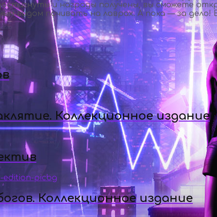
достигнуты и награды получены, вы сможете отк
ым видом почивать на лаврах. А пока — за дело! 
ов
аклятие. Коллекционное издание
ектив
огов. Коллекционное издание