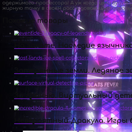
одержимого профессора! А уж когда цели будут 
жирную точку в своем расследовании и с довольн
Похожие товары
На закате. Наследие язычник
Затерянные земли. Ледяное з
За гранью. Виртуальный дет
Невероятный Дракула. Игры б