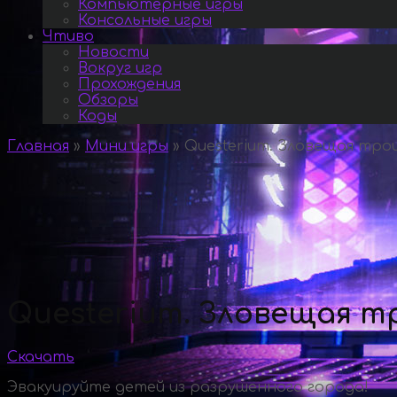
Компьютерные игры
Консольные игры
Чтиво
Новости
Вокруг игр
Прохождения
Обзоры
Коды
Главная
»
Мини игры
»
Questerium. Зловещая трои
Questerium. Зловещая т
Скачать
Эвакуируйте детей из разрушенного города!