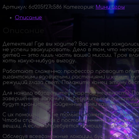
Артикул:
6d205f27c586
Категория:
Мини игры
Описание
Описание
Детектив! Где вы ходите? Вас уже все заждали
не успели эвакуировать. Дело в том, что непод
детей — это лишь часть вашей миссии. Трое вл
хоть
какую-нибудь
выгоду.
Работают слаженно: профессор проводит опыты,
гигантскими ядовитыми растениями и кишит мут
режущий глаза свет. Положите конец этому бес
Для начала обзаведитесь картой местности. По
завершенные задачи и определиться с дальнейш
будут храниться найденные вами газетные стать
С их помощью вы не только сможете восстанови
Чтобы справиться с поставленными задачами, в
вещиц. А если потребуется помощь в поиске пре
Обследуя всевозможные локации, будь то кабин