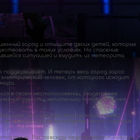
рушенный город и отыщите двоих детей, которых
ществовать в таких условиях. Но спасение
жившейся ситуацией и выудить из метеорита
 поддерживает. И теперь весь город зарос
электрический человек, от которого исходит
мара.
ся в своем местоположении, увидеть уже
дневник завести, желательно потолще. В нем
еглецов, но и решить многие головоломки.
 не нужного хлама вы найдете много полезных
 осторожны. Вас повсюду подстерегают ловушки