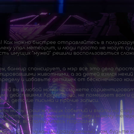
сь! Как можно быстрее отправляйтесь в полураз
алеку упал метеорит, и люди просто не могут су
асть имущих "мужей" решили воспользоваться сло
 банкир спонсирует, а мэр все это дело просто
ировавшими животными, а за детей взялся некий 
пределу и избавьте детишек от бесконечного кош
 ней вы в любой момент сможете сориентировать
ими действиями. Кроме того, не помешает вам и 
и, детские письма и прочие записи.
ть нить происходящих событий и выйти на след б
ам потребуется инвентарь. Среди никому теперь
дметов, воспользуйтесь подсказкой.
а машиниста, чулан или разрушенный дом, будьте