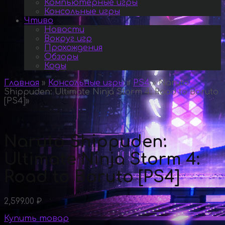
Компьютерные игры
Консольные игры
Чтиво
Новости
Вокруг игр
Прохождения
Обзоры
Коды
Главная
»
Консольные игры
»
PS4
»
Naruto
Shippuden: Ultimate Ninja Storm 4: Road to Boruto
[PS4]
»
Naruto Shippuden:
Ultimate Ninja Storm 4:
Road to Boruto [PS4]
2,599.00
₽
Купить товар