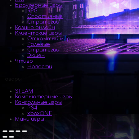
Браузерные игры
RPG
Спортивные
Стратегии
Казино онлайн
Клиентские игры
Открытый мир
Ролевые
Стратегии
Экшен
Чтиво
Новости
Товары
STEAM
Компьютерные игры
Консольные игры
PS4
xboxONE
Мини игры