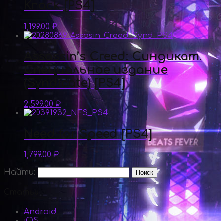
Knack [PS4]
1,199.00
₽
Assassin’s Creed: Синдикат.
Специальное издание
(Syndicate) [PS4]
2,599.00
₽
Need for Speed [PS4]
1,799.00
₽
Найти:
Статьи
Android
iOS