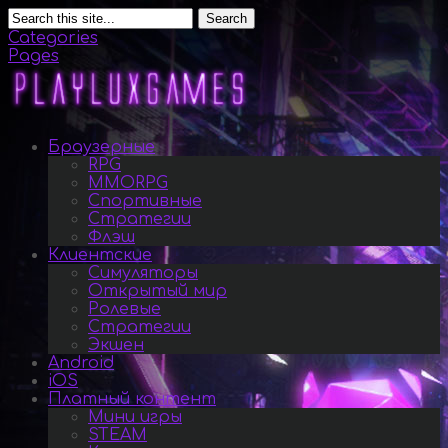
Search
Categories
Pages
Браузерные
RPG
MMORPG
Спортивные
Стратегии
Флэш
Клиентские
Симуляторы
Открытый мир
Ролевые
Стратегии
Экшен
Android
iOS
Платный контент
Мини игры
STEAM