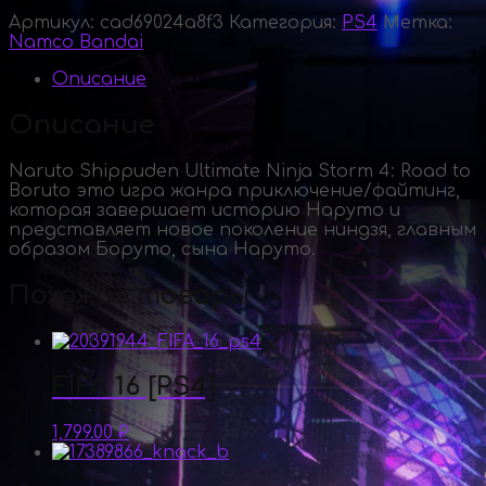
Артикул:
cad69024a8f3
Категория:
PS4
Метка:
Namco Bandai
Описание
Описание
Naruto Shippuden Ultimate Ninja Storm 4: Road to
Boruto это игра жанра приключение/файтинг,
которая завершает историю Наруто и
представляет новое поколение ниндзя, главным
образом Боруто, сына Наруто.
Похожие товары
FIFA 16 [PS4]
1,799.00
₽