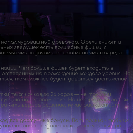
в напал чудовищный древожор. Орехи гниют и
льных зверушек есть волшебные фишки, с
тельными задачами, поставленными в игре, и
инации. Чем больше фишек будет входить в
, отведенных на прохождение каждого уровня. На
аться, тем сложнее будет даваться достижение
и тысяч очков за 25 ходов — не так уж и
итуацию на игровом поле. На некоторых уровнях
принять верное решение, какие фишки стоит
од все доступные бонусы. Вот только чтобы их
 уничтожить соседние фишки, заполнится при