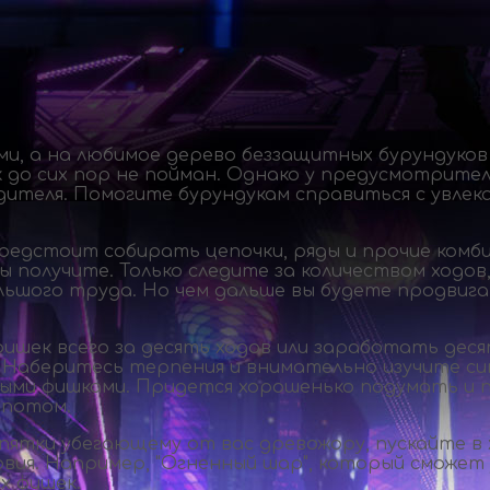
ами, а на любимое дерево беззащитных бурундуко
к до сих пор не пойман. Однако у предусмотрите
теля. Помогите бурундукам справиться с увлека
редстоит собирать цепочки, ряды и прочие комб
 получите. Только следите за количеством ходов
льшого труда. Но чем дальше вы будете продвиг
шек всего за десять ходов или заработать десятк
д. Наберитесь терпения и внимательно изучите с
выми фишками. Придется хорошенько подумать и 
 потом.
ятки убегающему от вас древожору, пускайте в х
овия. Например, "Огненный шар", который сможет
х фишек.