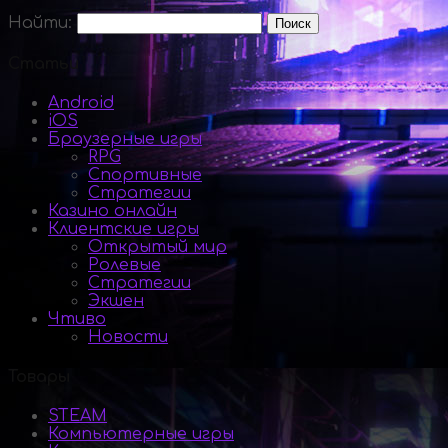
Найти:
Статьи
Android
iOS
Браузерные игры
RPG
Спортивные
Стратегии
Казино онлайн
Клиентские игры
Открытый мир
Ролевые
Стратегии
Экшен
Чтиво
Новости
Товары
STEAM
Компьютерные игры