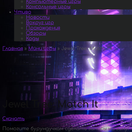
Компьютерные игры
Консольные игры
Чтиво
Новости
Вокруг игр
Прохождения
Обзоры
Коды
Главная
»
Мини игры
»
Jewel Tree: Match It
»
Jewel Tree: Match It
Скачать
Помогите бурундучкам сделать запасы на зиму!