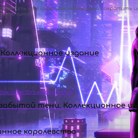
именить ее в игре, вам необходимо сократить це
жить зиму!
 Коллекционное издание
 забытой тени. Коллекционное и
анное королевство