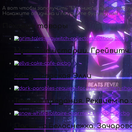
А вот чтобы заполучить "Молнию" и грамотно пр
Накажите обидчика и помогите бурундукам пере
Похожие товары
Мрачные истории. Грейвитч.
Кондитерская Элли
Темные предания. Реквием по
Пасьянс Белоснежка. Зачаров