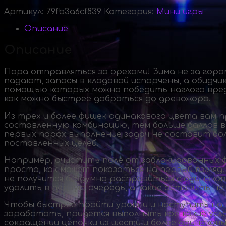
Артикул:
79fb3a6cf839
Категория:
Мини игры
Описание
Описание
Пора отправляться за орехами! Зима не за гор
падают, запасы в кладовой испорчены, а обидчи
помощью которых можно победить наглого вреди
как можно быстрее добраться до древожора.
Из трех и более фишек одинакового цвета вам п
составленную комбинацию, тем больше баллов вы
первых порах выполнение задач не составит бо
поставленных целей.
Например, очистить поле от заблокированных фи
просто, как может показаться на первый взгля
не получится бездумно расправиться с одинако
удалить в первую очередь, а какие оставить на
Чтобы быстрее пройти уровни и наступить на п
заработать, придется выполнить
кое-какие
усл
сокращении цепочки из шести и более одинаковы