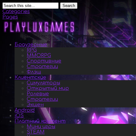
Search
Categories
Pages
Браузерные
RPG
MMORPG
Спортивные
Стратегии
Флэш
Клиентские
Симуляторы
Открытый мир
Ролевые
Стратегии
Экшен
Android
iOS
Платный контент
Мини игры
STEAM