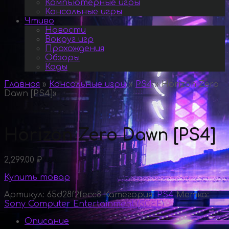
Компьютерные игры
Консольные игры
Чтиво
Новости
Вокруг игр
Прохождения
Обзоры
Коды
Главная
»
Консольные игры
»
PS4
»
Horizon Zero
Dawn [PS4]
»
Horizon Zero Dawn [PS4]
2,299.00
₽
Купить товар
Артикул:
65d28f2fecc8
Категория:
PS4
Метка:
Sony Computer Entertainment (SCEE)
Описание