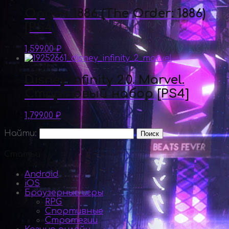
Орден 1886 (The Order: 1886)
[PS4]
1,599.00
₽
Disney Infinity 2.0. Marvel.
Стартовый набор [PS4]
1,799.00
₽
Найти:
Статьи
Android
iOS
Браузерные игры
RPG
Спортивные
Стратегии