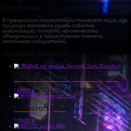
Описание
В прекрасном постапокалиптическом мире, где
природа завоевала руины забытых
цивилизаций, остатки человечества
объединились в примитивные племена
охотников-собирателей.
Похожие товары
InFamous. Второй сын [PS4]
1,599.00
₽
Minecraft [PS4]
1,799.00
₽