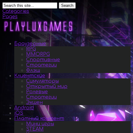
Search
Categories
Pages
Браузерные
RPG
MMORPG
Спортивные
Стратегии
Флэш
Клиентские
Симуляторы
Открытый мир
Ролевые
Стратегии
Экшен
Android
iOS
Платный контент
Мини игры
STEAM