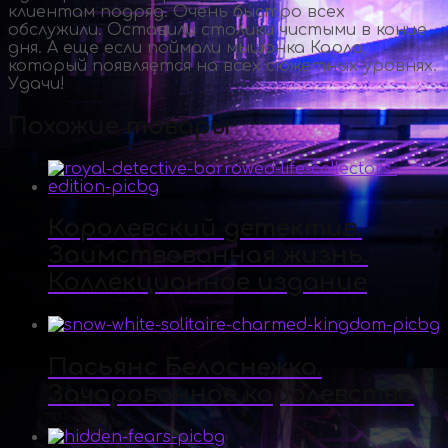
клиентам подряд. Очень быстро всех
обслужили. Оставили столики чистыми в конце
дня. А еще если поймали мышонка Карла,
который появляется на всех сюжетных уровнях.
Удачи!
Похожие товары
Королевский детектив.
Заимствованная жизнь.
Коллекционное издание
Пасьянс Белоснежка.
Зачарованное королевство