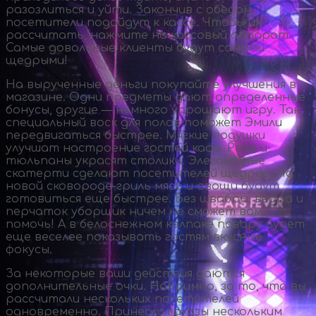
разозлиться и уйти. Закончив с обедом,
посетители подойдут к кассе. Чтобы их
рассчитать, нажмите на кассовый аппарат.
Самые довольные клиенты будут самыми
щедрыми!
На вырученные деньги покупайте улучшения в
магазине. Одни предметы дают определенные
бонусы, другие — немного упрощают игру. Так,
специальный воск для полов поможет Эмили
передвигаться быстрее. Мягкие подушки
улучшат настроение гостей кафе. Розы и
тюльпаны украсят столики. Элегантные
скатерти сделают посетителей щедрее. На
новой
сковороде-гриль
мясо и овощи будут
готовиться еще быстрее. Без швабры, ведра и
перчаток уборщик ничем не сможет вам
помочь! А в белоснежном колпаке повару будет
еще веселее показывать гостям вкусные
фокусы.
За некоторые ваши действия даются
дополнительные очки. Например, за то, что вы
рассчитали нескольких посетителей
одновременно. Принесли заказы нескольким