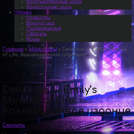
Компьютерные игры
Консольные игры
Чтиво
Новости
Вокруг игр
Прохождения
Обзоры
Коды
Главная
»
Мини игры
»
Delicious — Emily’s Miracle
of Life. Коллекционное издание
»
Delicious — Emily’s
Miracle of Life.
Коллекционное издание
Скачать