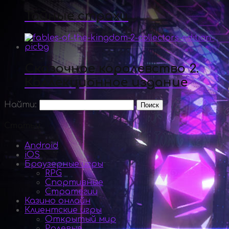
Тайные страхи
Сказочное королевство 2.
Коллекционное издание
Найти:
Статьи
Android
iOS
Браузерные игры
RPG
Спортивные
Стратегии
Казино онлайн
Клиентские игры
Открытый мир
Ролевые