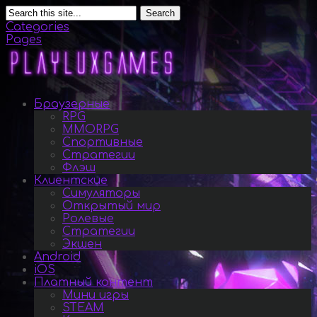
Search
Categories
Pages
Браузерные
RPG
MMORPG
Спортивные
Стратегии
Флэш
Клиентские
Симуляторы
Открытый мир
Ролевые
Стратегии
Экшен
Android
iOS
Платный контент
Мини игры
STEAM