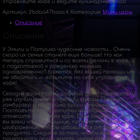
Управляйте кафе и ведите кулинарный блог!
Артикул:
2bdaa47baac4
Категория:
Мини игры
Описание
Описание
У Эмили и Патрика чудесные новости… Очень
скоро их семья станет еще больше! Но как
теперь справиться и со всеми делами в кафе, и
с подготовкой к рождению малыша
одновременно? Кажется, без вашей помощи им
не обойтись — возьмите на себя управление
кафе!
Сегодня ваш первый рабочий день: посетители
уже изучили меню и сделали заказы. Пончик,
гамбургер и картошка фри — отлично!
Поставьте еду и напитки на поднос и
отнесите их гостям кафе. Если окажется, что
вы взяли
что-то
лишние, просто кликните на
изображение, чтобы избавиться от этого
продукта. Следите за тем, чтобы клиентам не
приходилось долго ждать, иначе они могут