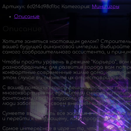
Артикул:
6d2f4d98d1bc
Категория:
Мини игры
Описание
Описание
Хотите заняться настоящим делом? Строитель
вашей будущей финансовой империи. Выбирайте 
самого сообразительного ассистента, и приним
Чтобы пройти уровень в режиме "Карьера", вам
разнообразными: для развития города вам потр
комфортные современные жилые дома, коттеджи
этом случае вы сможете их отреставрировать.
С вашей помощью город решит проблемы перен
многоквартирники, где жители смогут устроить
фонтанами и скульптурами, деревьями и живым
люди заботятся о своем внешнем виде, здоровь
Сумеете выполнить все задания в кратчайшие ср
и перейти к следующему, либо продолжить игру
Самое интересное в игре — то, что все решени