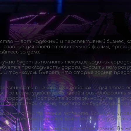
ство — вот надежный и перспективный бизнес,
название для своей строительной фирмы, провод
айтесь за дело!
 нужно будет выполнить текущие задания городс
ебуется прокладывать дороги, сносить полуразру
 и таунхаусы. Бывает, что старые здания пред
аселенности в некоторых районах — для этого 
ся со всеми удобствами. Чтобы разнообразить ж
и изгородями. Постройте зоопарк, найдите подх
е и спортивной форме, так что он будет приноси
оки — получите звание эксперта. Если цели уровн
, чтобы реализовать все ваши замыслы и довести
я вам придется принимать самостоятельно. Вы м