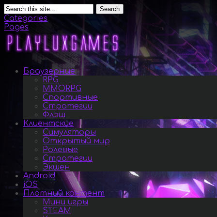
Search
Categories
Pages
Браузерные
RPG
MMORPG
Спортивные
Стратегии
Флэш
Клиентские
Симуляторы
Открытый мир
Ролевые
Стратегии
Экшен
Android
iOS
Платный контент
Мини игры
STEAM