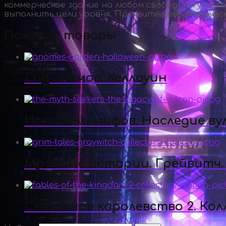
коммерческое здание на любом свободном участ
выполнить цели уровня. Проявите свои творче
Похожие товары
Сад гномов. Хеллоуин
Искатели мифов. Наследие ву
Мрачные истории. Грейвитч.
Сказочное королевство 2. Ко