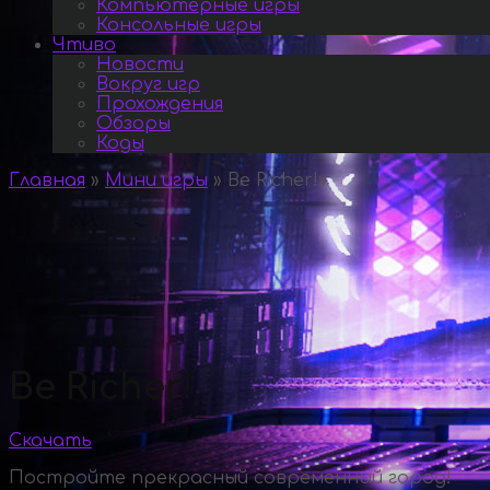
Компьютерные игры
Консольные игры
Чтиво
Новости
Вокруг игр
Прохождения
Обзоры
Коды
Главная
»
Мини игры
»
Be Richer!
»
Be Richer!
Скачать
Постройте прекрасный современный город!