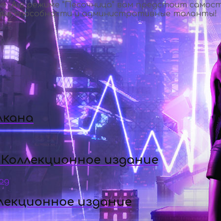
ке. А в режиме "Песочница" вам предстоит само
ские способности и административные таланты!
лкана
 Коллекционное издание
ллекционное издание