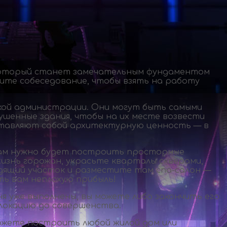
 который станет замечательным фундаментом
ите собеседование, чтобы взять на работу
кой администрации. Они могут быть самыми
шенные здания, чтобы на их месте возвести
ставляют собой архитектурную ценность — в
вам нужно будет построить просторные
изнь горожан, украсьте кварталы скверами,
одящий участок и разместите там
спа-салон
—
ть вам неплохую прибыль!
я уже выполнены, вы можете либо закончить его
 локацию до совершенства.
ожете построить любой жилой дом или