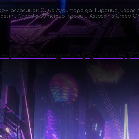
-ассасином Эцио Аудиторе да Фиренце, играя в As
ssassin’s Creed Братство Крови и Assassin’s Creed 
пециальное издание (Syndicate) [PS