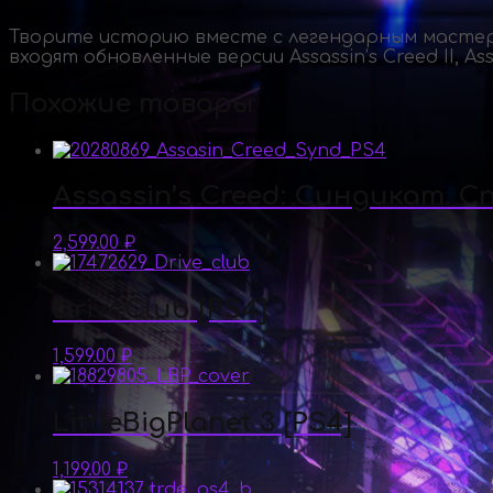
Творите историю вместе с легендарным мастером
входят обновленные версии Assassin’s Creed II, A
Похожие товары
Assassin’s Creed: Синдикат. С
2,599.00
₽
DriveClub [PS4]
1,599.00
₽
LittleBigPlanet 3 [PS4]
1,199.00
₽