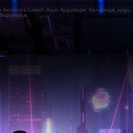
sassin’s Creed: Эцио Аудиторе. Коллекция, куда
Откровения.
4]