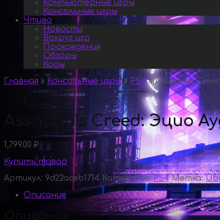
Компьютерные игры
Консольные игры
Чтиво
Новости
Вокруг игр
Прохождения
Обзоры
Коды
Главная
»
Консольные игры
»
PS4
»
Assassin’s Cree
Assassin’s Creed: Эцио А
1,799.00
₽
Купить товар
Артикул:
9d22aceb1714
Категория:
PS4
Метка:
Ubi
Описание
Описание