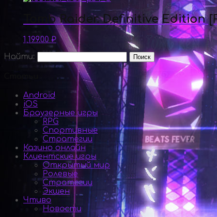
Tomb Raider. Definitive Edition [
1,199.00
₽
Найти:
Статьи
Android
iOS
Браузерные игры
RPG
Спортивные
Стратегии
Казино онлайн
Клиентские игры
Открытый мир
Ролевые
Стратегии
Экшен
Чтиво
Новости