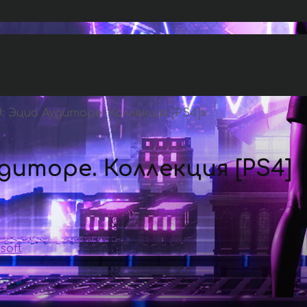
d: Эцио Аудиторе. Коллекция [PS4]
»
удиторе. Коллекция [PS4]
soft