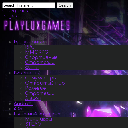
Search
Categories
Pages
Браузерные
RPG
MMORPG
Спортивные
Стратегии
Флэш
Клиентские
Симуляторы
Открытый мир
Ролевые
Стратегии
Экшен
Android
iOS
Платный контент
Мини игры
STEAM