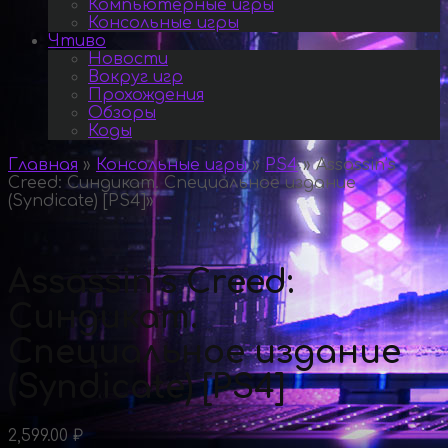
Компьютерные игры
Консольные игры
Чтиво
Новости
Вокруг игр
Прохождения
Обзоры
Коды
Главная
»
Консольные игры
»
PS4
»
Assassin’s
Creed: Синдикат. Специальное издание
(Syndicate) [PS4]
»
Assassin’s Creed:
Синдикат.
Специальное издание
(Syndicate) [PS4]
2,599.00
₽