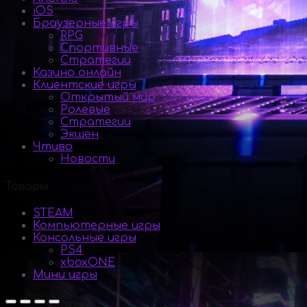
iOS
Браузерные игры
RPG
Спортивные
Стратегии
Казино онлайн
Клиентские игры
Открытый мир
Ролевые
Стратегии
Экшен
Чтиво
Новости
Товары
STEAM
Компьютерные игры
Консольные игры
PS4
xboxONE
Мини игры