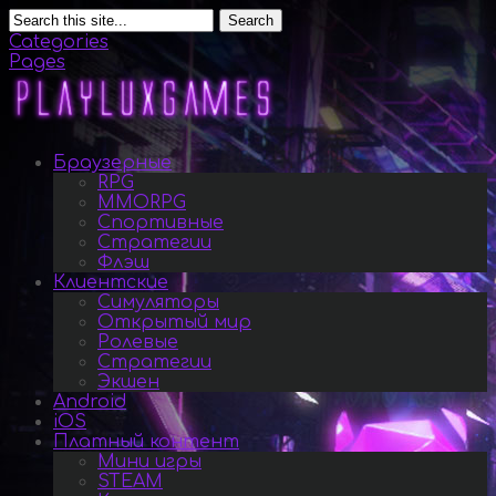
Search
Categories
Pages
Браузерные
RPG
MMORPG
Спортивные
Стратегии
Флэш
Клиентские
Симуляторы
Открытый мир
Ролевые
Стратегии
Экшен
Android
iOS
Платный контент
Мини игры
STEAM