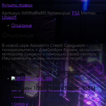
Купить товар
Артикул:
0d10fa89e8f2
Категория:
PS4
Метка:
Ubisoft
Описание
Описание
В новой игре Assassin’s Creed: Синдикат –
познакомьтесь с Джейкобом Фраем, ассасином,
которому суждено с помощью своей сестры
Иви изменить жизнь миллионов людей.
Похожие товары
Орден 1886 (The Order: 1886)
[PS4]
1,599.00
₽