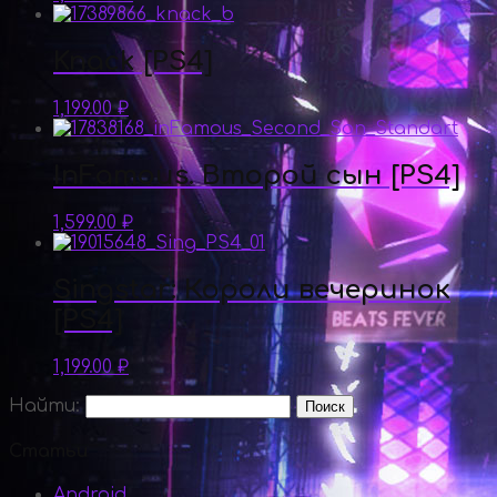
Knack [PS4]
1,199.00
₽
InFamous. Второй сын [PS4]
1,599.00
₽
Singstar: Короли вечеринок
[PS4]
1,199.00
₽
Найти:
Статьи
Android