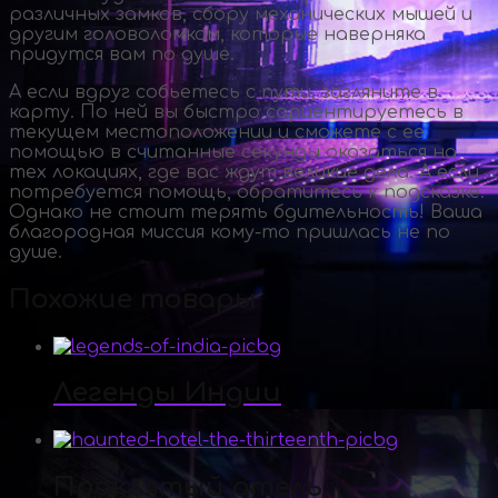
различных замков, сбору механических мышей и
другим головоломкам, которые наверняка
придутся вам по душе.
А если вдруг собьетесь с пути, загляните в
карту. По ней вы быстро сориентируетесь в
текущем местоположении и сможете с ее
помощью в считанные секунды оказаться на
тех локациях, где вас ждут великие дела. А если
потребуется помощь, обратитесь к подсказке.
Однако не стоит терять бдительность! Ваша
благородная миссия
кому-то
пришлась не по
душе.
Похожие товары
Легенды Индии
Проклятый отель.