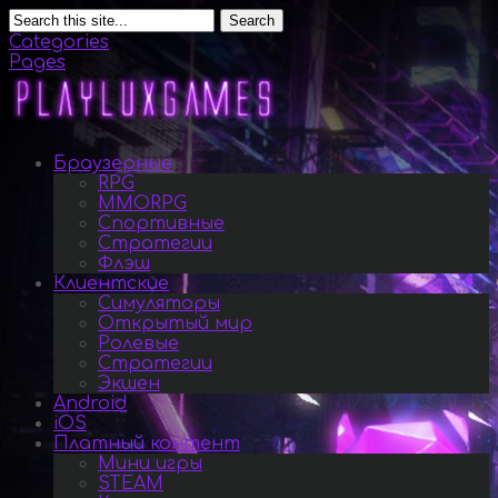
Search
Categories
Pages
Браузерные
RPG
MMORPG
Спортивные
Стратегии
Флэш
Клиентские
Симуляторы
Открытый мир
Ролевые
Стратегии
Экшен
Android
iOS
Платный контент
Мини игры
STEAM