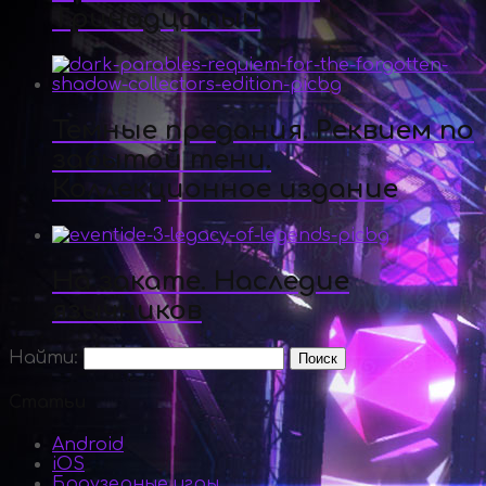
Тринадцатый
Темные предания. Реквием по
забытой тени.
Коллекционное издание
На закате. Наследие
язычников
Найти:
Статьи
Android
iOS
Браузерные игры