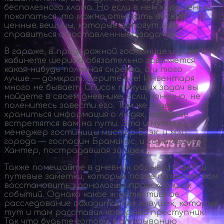
бесполезного хлама. Но если в нем хорошенько
покопаться, то можно отыскать весьма
ценные вещицы, которые помогут вам
справиться с поставленными задачами.
В гараже, в придорожной гостинице и даже в
кабинете шерифа обязательно заваляется
какая-нибудь
полезная скрепка, а и того
лучше — домкрат. Берите все! Инвентаря
много не бывает. Список текущих задач вы
найдете в своем дневнике, если, конечно, не
поленитесь завести его. Там же будет
храниться информация о людях, которые
встретятся вам на пути. Это и мутный
менеджер гостиницы мистер Блэк, и мэр
города — господин Браминус, и сама Хелен
Хантер, пострадавшая за идею.
Также помещайте в дневник обрывки газет и
путевые заметки, которые позже позволят вам
восстановить хронологию происходящих
событий. Однако какое ж детективное
расследование обходится без ловушек, которые
тут и там расставил коварный преступник!
Так что будьте готовы к открыванию