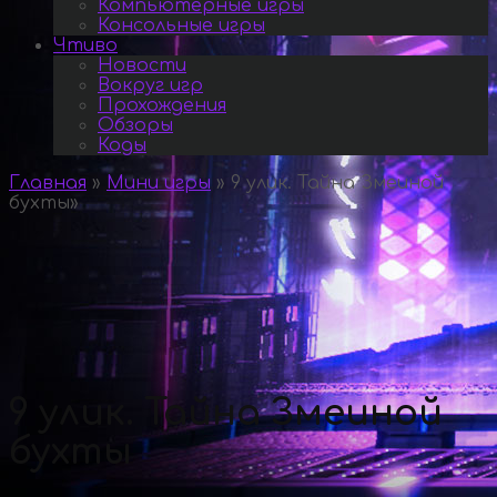
Компьютерные игры
Консольные игры
Чтиво
Новости
Вокруг игр
Прохождения
Обзоры
Коды
Главная
»
Мини игры
»
9 улик. Тайна Змеиной
бухты
»
9 улик. Тайна Змеиной
бухты