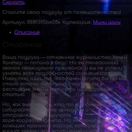
Скачать
Спасите свою подругу от помешательства!
Артикул:
8889395be28e
Категория:
Мини игры
Описание
Описание
Ваша подруга — отчаянная журналистка Хелен
Хантер — попала в беду. Но ее телефонный
звонок неожиданно прервался, и вы не успели
узнать всех подробностей случившегося.
Известно лишь то, что Хелен во что бы то ни
стало хотела заполучить материал о
фестивале змей и написать шокирующую
статью.
Но, как выяснилось,
кто-то
ей помешал. Так что
собирайте поскорее чемоданы и
отправляйтесь выручать
горе-корреспондента
. На многочисленных
локациях мрачного города, который кишмя
кишит змеями, вас ждут целые груды