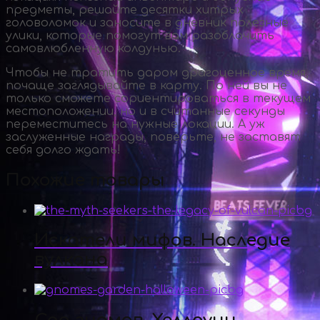
предметы, решайте десятки хитрых
головоломок и заносите в дневник полезные
улики, которые помогут вам разоблачить
самовлюбленную колдунью.
Чтобы не тратить даром драгоценное время,
почаще заглядывайте в карту. По ней вы не
только сможете сориентироваться в текущем
местоположении, но и в считанные секунды
переместитесь на нужные локации. А уж
заслуженные награды, поверьте, не заставят
себя долго ждать!
Похожие товары
Искатели мифов. Наследие
вулкана