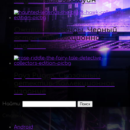
Сад гномов. Хеллоуин
Ожившие легенды. Черный
ястреб. Коллекционное
издание
Роуз Риддл. Сказочный
детектив. Коллекционное
издание
Найти:
Статьи
Android