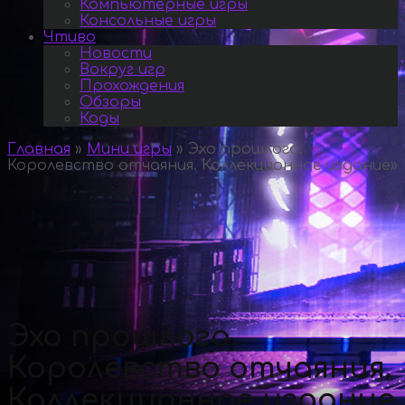
Компьютерные игры
Консольные игры
Чтиво
Новости
Вокруг игр
Прохождения
Обзоры
Коды
Главная
»
Мини игры
»
Эхо прошлого.
Королевство отчаяния. Коллекционное издание
»
Эхо прошлого.
Королевство отчаяния.
Коллекционное издание