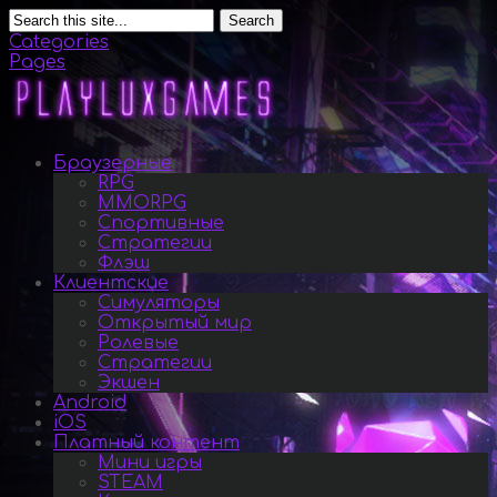
Search
Categories
Pages
Браузерные
RPG
MMORPG
Спортивные
Стратегии
Флэш
Клиентские
Симуляторы
Открытый мир
Ролевые
Стратегии
Экшен
Android
iOS
Платный контент
Мини игры
STEAM