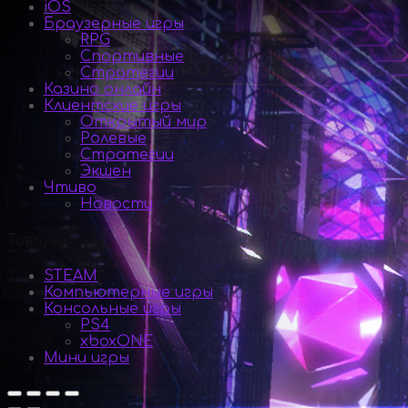
iOS
Браузерные игры
RPG
Спортивные
Стратегии
Казино онлайн
Клиентские игры
Открытый мир
Ролевые
Стратегии
Экшен
Чтиво
Новости
Товары
STEAM
Компьютерные игры
Консольные игры
PS4
xboxONE
Мини игры