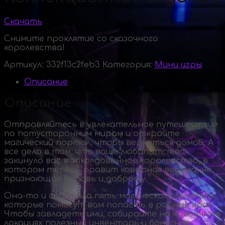
Скачать
Снимите проклятие со сказочного
королевства!
Артикул:
332f13c2feb3
Категория:
Мини игры
Описание
Описание
Отправляйтесь в увлекательное путешествие
по потусторонним мирам и откройте
магический портал, чтобы вернуться домой. А
все дело в том, что ваше любопытство
закинуло вас в заколдованное королевство, в
котором теперь правит коварная ведьма, не
признающая любовь и доброту.
Она-то
и спрятала пять магических амулетов,
которые помогут вам попасть в родные края.
Чтобы завладеть ими, собирайте на красочных
локациях полезный инвентарь и бонусные