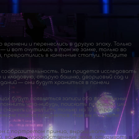
времени и перенеслись в другую эпоху. Только
— и вот очутились в том же замке, только во
ки, превратились в каменные статуи. Найдите
а сообразительность. Вам придется исследовать
ню и кладовую, старую башню, дворцовый сад и
даний — они будут храниться в панели
цах будут появляться записи обо всех важных
рипомнить
что-нибудь
, поискать подсказку или
о сможет ответить только на 10 вопросов.
режиме поиска предметов: так вы получите
ьон с портретом принца, выращивать
й, варить чудодейственные зелья, открывать