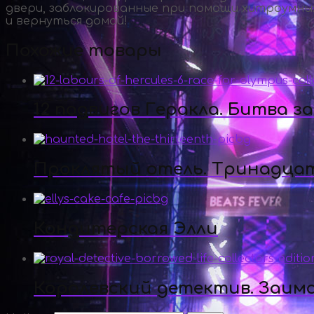
двери, заблокированные при помощи хитроумных
и вернуться домой!
Похожие товары
12 подвигов Геракла. Битва з
Проклятый отель. Тринадца
Кондитерская Элли
Королевский детектив. Заим