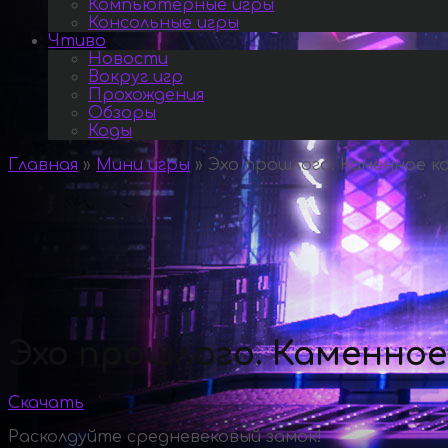
Компьютерные игры
Консольные игры
Чтиво
Новости
Вокруг игр
Прохождения
Обзоры
Коды
Главная
»
Мини игры
»
Эхо прошлого. Каменное к
Эхо прошлого. Каменное
Скачать
Расколдуйте средневековый замок!