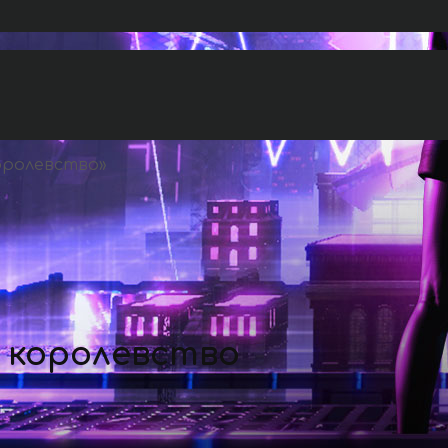
оролевство
»
 королевство