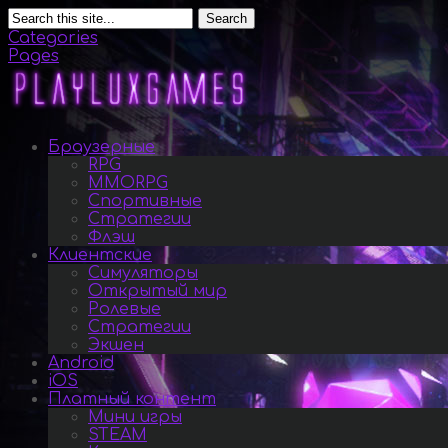
Search
Categories
Pages
Браузерные
RPG
MMORPG
Спортивные
Стратегии
Флэш
Клиентские
Симуляторы
Открытый мир
Ролевые
Стратегии
Экшен
Android
iOS
Платный контент
Мини игры
STEAM