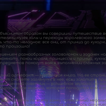
бъяснимым образом вы совершили путешествие во 
елями музея залы и переходы королевского замка 
сь
что-то
неладное: все они, от принца до кухар
то произошло!
решением разнообразных головоломок и задачек н
 комнату, покои короля, принцессы и принца, кух
 предметов помогут вам в выполнении сложных за
зный артефакт — магическая книга. На ее страни
омент сможете заглянуть в нее, если захотите п
дин ценный советчик — волшебное зеркало, но он
обирайте все зеркала, которые попадутся вам в 
 разыскивать по всему замку потерянный медал
ратории принцессы, которая увлекалась алхимие