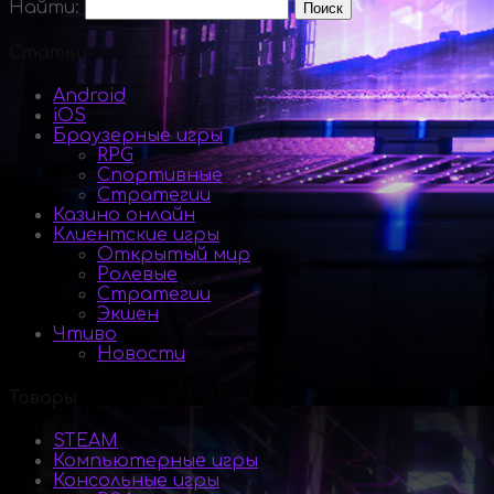
Найти:
Статьи
Android
iOS
Браузерные игры
RPG
Спортивные
Стратегии
Казино онлайн
Клиентские игры
Открытый мир
Ролевые
Стратегии
Экшен
Чтиво
Новости
Товары
STEAM
Компьютерные игры
Консольные игры