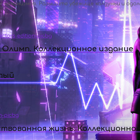
 механизмов. Разыщите убежище колдуньи и одол
а Олимп. Коллекционное издание
тый
ствованная жизнь. Коллекционное