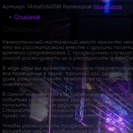
Артикул:
14da65da358f
Категория:
Мини игры
Описание
Описание
Увлекательный мистический квест:
каким-то
нео
что вы рассматривали вместе с другими посетит
времена средневековья. С придворными случило
способ расколдовать их и расспросите о том, ч
В ходе игры вы займетесь поиском предметов, 
все помещения в замке: тронный зал, оружейную
даже фамильный склеп. Некоторые из найденных
инвентаря.
В самом начале пути вам достанется очень поле
событиях на пройденных уровнях. Вы в любой м
получить совет, как действовать дальше. Еще о
Старайтесь не беспокоить его по пустякам и с
право на дополнительные подсказки.
Чтобы расколдовать придворных, вам придется
волшебные цветы, разбираться в домашней лабо