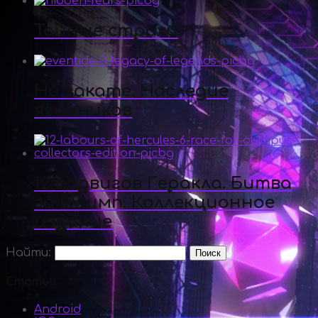
Тайные страхи
На закате. Наследие
язычников
12 подвигов Геракла. Битва
за Олимп. Коллекционное
издание
Найти:
Статьи
Android