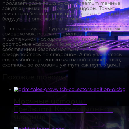
пролезет даже ваша рука, и осветит темные
закутки, мышиные норки и коридоры. Только
если ваша беззащитная помощница попадет в
беду, уж не откажите в помощи и ей.
За свои заслуги — будь то решение каверзных
головоломок, поиск предметов или
тщательная маскировка — вы получите
достойные награды. Но не забывайте о
собственной безопасности и почаще
оглядывайтесь по сторонам. А то увлечетесь
стрельбой из рогатки или игрой в наперстки, а
охотники за головами уж тут как тут. Удачи!
Похожие товары
Мрачные истории.
Грейвитч. Коллекционное
издание