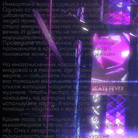
Иммортэль всегда славился своими куклами.
Однако со временем жители города стали
избавляться от марионеток, а заодно и от
людей тоже. Как выяснилось, причиной всему
стало желание коварных театралов жить
вечно. И даже власти не могут справиться с
нарушителями городского спокойствия.
Проведите собственное расследование,
проникните в круги злоумышленников и
положите конец их кровавым злодеяниям.
На многочисленных локациях — в отеле, в
кладовой и в тюрьме, где держат невинных
жертв, — собирайте полезный инвентарь. С
его помощью вы решите поставленные задачи,
список которых найдете в специальном
журнале. Чтобы быстро перемещаться между
локациями, на которых вас ждут великие дела,
используйте карту. А если потребуется
помощь — подсказка к вашим услугам.
Кроме того, в помощниках у вас будет
миниатюрная куколка с мощным фонарем во
лбу. Она с легкостью проникнет в
труднодоступные помещения, куда не