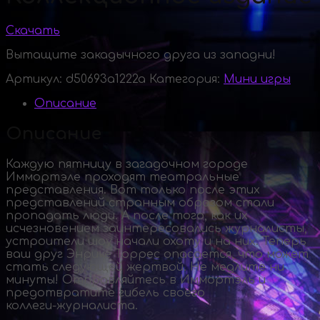
Скачать
Вытащите закадычного друга из западни!
Артикул:
d50693a1222a
Категория:
Мини игры
Описание
Описание
Каждую пятницу в загадочном городе
Иммортэле проходят театральные
представления. Вот только после этих
представлений странным образом стали
пропадать люди. А после того, как их
исчезновением заинтересовались журналисты,
устроители шоу начали охоту и на них. Теперь
ваш друг Энрике Торрес опасается, что может
стать следующей жертвой. Не медлите ни
минуты! Отправляйтесь в Иммортэль и
предотвратите гибель своего
коллеги-журналиста
.