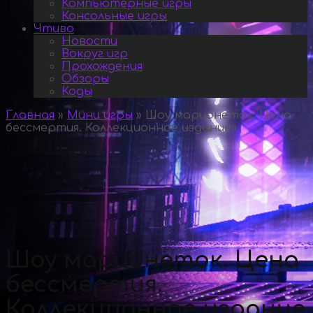
Компьютерные игры
Консольные игры
Чтиво
Новости
Вокруг игр
Прохождения
Обзоры
Коды
Главная
»
Мини игры
»
Шоу марионеток. Цена
бессмертия. Коллекционное издание
»
Шоу марионеток. Цена
бессмертия.
Коллекционное издание