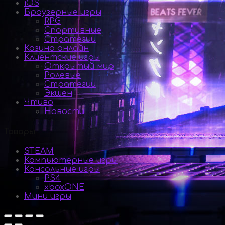
iOS
Браузерные игры
RPG
Спортивные
Стратегии
Казино онлайн
Клиентские игры
Открытый мир
Ролевые
Стратегии
Экшен
Чтиво
Новости
Товары
STEAM
Компьютерные игры
Консольные игры
PS4
xboxONE
Мини игры