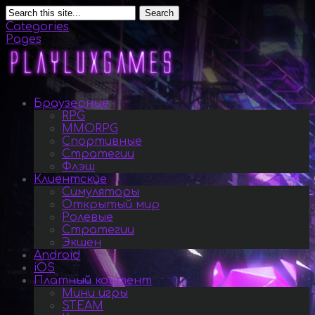
Search
Categories
Pages
Браузерные
RPG
MMORPG
Спортивные
Стратегии
Флэш
Клиентские
Симуляторы
Открытый мир
Ролевые
Стратегии
Экшен
Android
iOS
Платный контент
Мини игры
STEAM