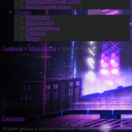
Компьютерные игры
Консольные игры
Чтиво
Новости
Вокруг игр
Прохождения
Обзоры
Коды
Главная
»
Мини игры
»
Шериф Стив
»
Шериф Стив
Скачать
Ищем улики и распутываем преступление века!