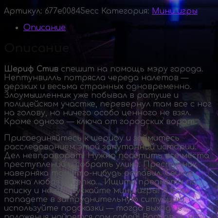
Артикул:
677e00845ecc
Категория:
Мини игры
Описание
Описание
Шериф Стив
спешит на помощь мэру города.
Нептунвилль потрясла череда налетов —
дерзких и весьма странных одновременно.
Злоумышленник уже побывал в ратуше и
полицейском участке, перевернул там все с ног
на голову, но ничего особо ценного не взял.
Кроме одного — ключа от городских ворот.
Присоединяйтесь к шерифу и займитесь
расследованием этой запутанной истории.
Дел невпроворот! Нужно посетить все места
преступлений и собрать улики. Преступник
наверняка там
что-нибудь
оставил. Сейчас
важна любая зацепка… Ищите предметы по
списку и не пропускайте
мини-игры
! А если
попадете в затруднительную ситуацию,
используйте подсказки — тогда выход из
положения найдется сам собой! Вдобавок, на