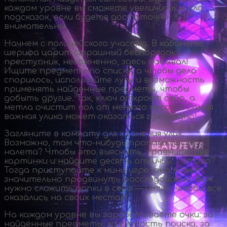
каждом уровне вы сможете увеличить число
подсказок, если будете достаточно
внимательны.
Начнем с полицейского участка. В кабинете
шерифа царит страшный беспорядок:
преступник, несомненно, здесь побывал!
Ищите предметы по списку, а чтобы дело
спорилось, используйте лупу и возможность
применять найденные предметы, чтобы
добыть другие. Так, ключ откроет сейф, а
метла очистит пол от мелкого мусора. Самая
важная улика может оказаться где угодно!
Загляните в комнату для хранения улик.
Возможно, там
что-нибудь
пропало после
налета? Чтобы это выяснить, сравните две
картинки и найдите десять отличий. Готово?
Тогда приступайте к
мини-игре
: она может
значительно продвинуть расследование. Вам
нужно сложить папки в сейф — и так, чтобы все
оказались на своих местах!
На каждом уровне вы зарабатываете очки: за
найденные предметы, за скорость поиска, за