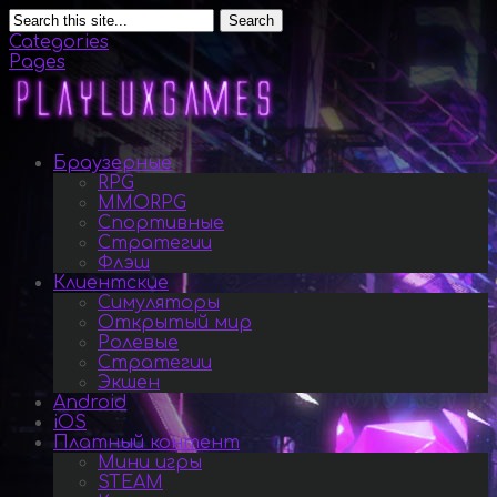
Search
Categories
Pages
Браузерные
RPG
MMORPG
Спортивные
Стратегии
Флэш
Клиентские
Симуляторы
Открытый мир
Ролевые
Стратегии
Экшен
Android
iOS
Платный контент
Мини игры
STEAM