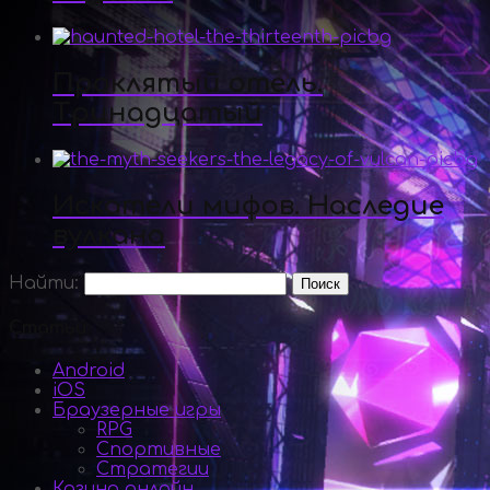
Проклятый отель.
Тринадцатый
Искатели мифов. Наследие
вулкана
Найти:
Статьи
Android
iOS
Браузерные игры
RPG
Спортивные
Стратегии
Казино онлайн