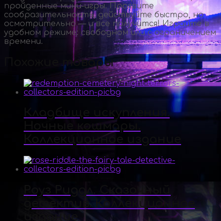
пройденные
мини-игры
. Проявите
сообразительность, действуйте быстро, но
осмотрительно — и все получится! Играйте в
удобном режиме: свободном или с ограничением
времени.
Похожие товары
Кладбище искупления.
Ночные кошмары.
Коллекционное издание
Роуз Риддл. Сказочный
детектив. Коллекционное
издание