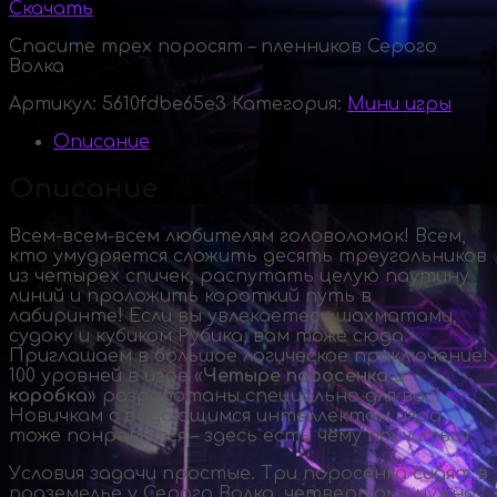
Скачать
Спасите трех поросят – пленников Серого
Волка
Артикул:
5610fdbe65e3
Категория:
Мини игры
Описание
Описание
Всем-всем
-всем любителям головоломок! Всем,
кто умудряется сложить десять треугольников
из четырех спичек, распутать целую паутину
линий и проложить короткий путь в
лабиринте! Если вы увлекаетесь шахматами,
судоку и кубиком Рубика, вам тоже сюда.
Приглашаем в большое логическое приключение!
100 уровней в игре «
Четыре поросенка и
коробка
» разработаны специально для вас!
Новичкам с выдающимся интеллектом игра
тоже понравится – здесь есть чему поучиться.
Условия задачи простые. Три поросенка сидят в
подземелье у Серого Волка, четвертому нужно