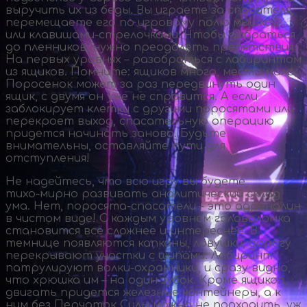
выручить их из беды. Вы играете за спасателя,
перемещаете его по игровому полю мышкой
или
клавишами-стрелочками
. Чтобы добраться
до пленников, нужно преодолеть препятствия.
На первых уровнях – разобраться с лабиринтом
из ящиков. Помните: ящиков много, места мало.
Поросенок может за раз передвинуть один
ящик, с двумя он уже не справится. А если
заблокирует клетки с другими поросятами или
перекроет выход, спасательную операцию
придется начинать заново. Будьте
внимательны, оставляйте пути для
отступления!
Не надейтесь, что всю игру вы будете
тихо-мирно
развивать аналитический склад
ума. Нет,
поросята-спасатели
– это адреналин
в чистом виде! С каждым уровнем головоломка
становится всё сложнее и интереснее. В
темнице появляются капканы, ловушки, дорогу
перекрывают участки с шипами. Лабиринт
патрулируют
волки-охранники
, и сразу видно,
что хрюшка им – на один зубок. Кроме ящиков,
двигать придется железные контейнеры, а к
ним без Перчаток Силы можно не подходить, уж