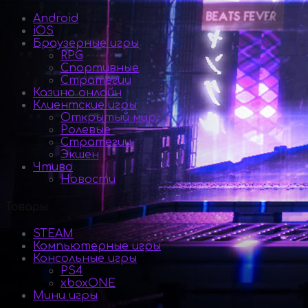
Android
iOS
Браузерные игры
RPG
Спортивные
Стратегии
Казино онлайн
Клиентские игры
Открытый мир
Ролевые
Стратегии
Экшен
Чтиво
Новости
Товары
STEAM
Компьютерные игры
Консольные игры
PS4
xboxONE
Мини игры