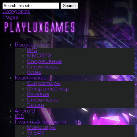
Search
Categories
Pages
Браузерные
RPG
MMORPG
Спортивные
Стратегии
Флэш
Клиентские
Симуляторы
Открытый мир
Ролевые
Стратегии
Экшен
Android
iOS
Платный контент
Мини игры
STEAM