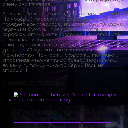
очень они тяжелые.
Дальше – больше: лазеры, видеокамеры, бомбы…
Но храбрый поросенок с вашей помощью
пройдет все преграды, научится гасить огонь
ледяными блоками, прятаться в пустых
коробках, отключать лазерные лучи, строить
загончики для охранников: по клетке на
каждого, перекрыть выход, и вопрос решен! А
уровню к 60-му – лихо пользоваться
телепортом. Точность, скорость, тактика и
стратегия – после такой боевой подготовки
вашему питомцу никакой Серый Волк не
страшен!
Похожие товары
12 подвигов Геракла. Битва
за Олимп. Коллекционное
издание