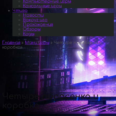
Компьютерные игры
Консольные игры
Чтиво
Новости
Вокруг игр
Прохождения
Обзоры
Коды
Главная
»
Мини игры
»
Четыре поросенка и
коробка
»
Четыре поросенка и
коробка