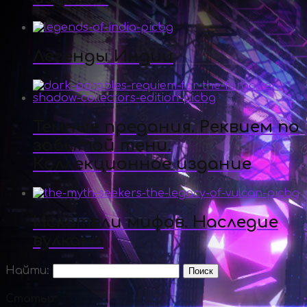
Легенды Индии
Темные предания. Реквием по
забытой тени.
Коллекционное издание
Искатели мифов. Наследие
вулкана
Найти:
Статьи