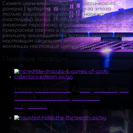
Сюжет игры отличается от классического
романа Герберта Уэллса, но
из-за
этого
только выигрывает, оставляя надежду на
счастливый финал. История любви окрашивает
знакомые персонажи в драматичные тона, а
прекрасная озвучка и ошеломляющие по
реализму анимационные вставки делают игру
настоящим шедевром, который должен быть в
коллекции настоящих ценителей загадок!
Похожие товары
Невероятный Дракула. Игры
богов. Коллекционное
издание
Проклятый отель.