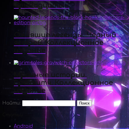
Тринадцатый
Ожившие легенды. Черный
ястреб. Коллекционное
издание
Мрачные истории.
Грейвитч. Коллекционное
издание
Найти:
Статьи
Android