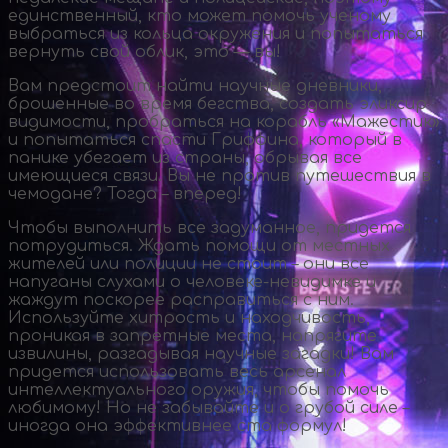
единственный, кто может помочь ученому
выбраться из кольца окружения и попытаться
вернуть свой облик, это — вы!
Вам предстоит найти научные дневники,
брошенные во время бегства, создать эликсир
видимости, пробраться на корабль «Мажестик»
и попытаться спасти Гриффина, который в
панике убегает из страны, обрывая все
имеющиеся связи. Вы не против путешествия в
чемодане? Тогда – вперед!
Чтобы выполнить все задуманное, придется
потрудиться. Ждать помощи от местных
жителей или полиции не стоит – они все
напуганы слухами о
человеке-невидимке
и
жаждут поскорее расправиться с ним.
Используйте хитрость и находчивость,
проникая в запретные места, напрягите
извилины, разгадывая научные загадки! Вам
придется использовать весь арсенал
интеллектуального оружия, чтобы помочь
любимому! Но не забывайте и о грубой силе –
иногда она эффективнее ста формул!