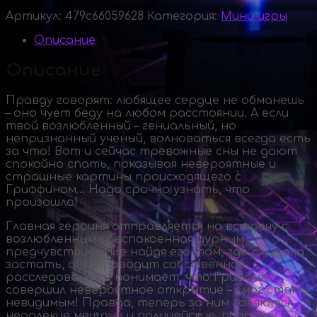
Артикул:
479c66059628
Категория:
Мини игры
Описание
Описание
Правду говорят: любящее сердце не обманешь
– оно чует беду на любом расстоянии. А если
твой возлюбленный – гениальный, но
непризнанный ученый, волноваться всегда есть
за что! Вот и сейчас тревожные сны не дают
спокойно спать, показывая невероятные и
страшные картины происходящего с
Гриффином… Надо срочно узнать, что
произошло!
Главная героиня отправляется на встречу с
возлюбленным обеспокоенная дурным
предчувствием. Не найдя его там, где ожидала
застать, она проводит собственное
расследование и понимает, что Гриффин
совершил невероятное открытие – смог стать
невидимым! Правда, теперь за ним гоняются
недалекие мещане и полицейские, поэтому