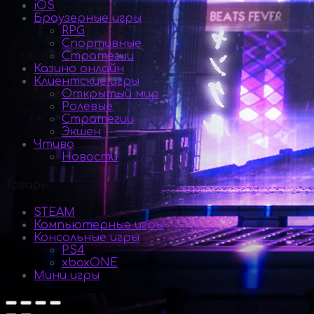
iOS
Браузерные игры
RPG
Спортивные
Стратегии
Казино онлайн
Клиентские игры
Открытый мир
Ролевые
Стратегии
Экшен
Чтиво
Новости
Товары
STEAM
Компьютерные игры
Консольные игры
PS4
xboxONE
Мини игры