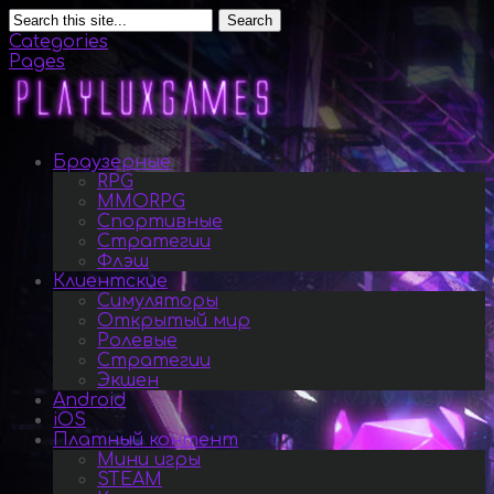
Search
Categories
Pages
Браузерные
RPG
MMORPG
Спортивные
Стратегии
Флэш
Клиентские
Симуляторы
Открытый мир
Ролевые
Стратегии
Экшен
Android
iOS
Платный контент
Мини игры
STEAM