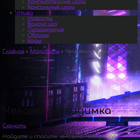
Компьютерные игры
Консольные игры
Чтиво
Новости
Вокруг игр
Прохождения
Обзоры
Коды
Главная
»
Мини игры
»
Человек-невидимка
»
Человек-невидимка
Скачать
Найдите и спасите человека-невидимку!