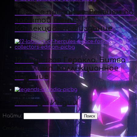
Темные предания. Реквием по
забытой тени.
Коллекционное издание
12 подвигов Геракла. Битва
за Олимп. Коллекционное
издание
Легенды Индии
Найти:
Статьи