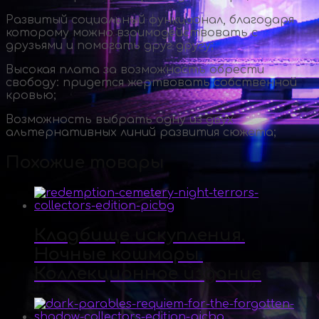
Развитый социальный функционал, благодаря
которому можно взаимодействовать с
друзьями и помогать друг другу;
Высокая плата за возможность обрести
свободу: придется жертвовать собственной
кровью;
Возможность выбрать одну из двух
альтернативных линий развития сюжета;
Похожие товары
Кладбище искупления.
Ночные кошмары.
Коллекционное издание