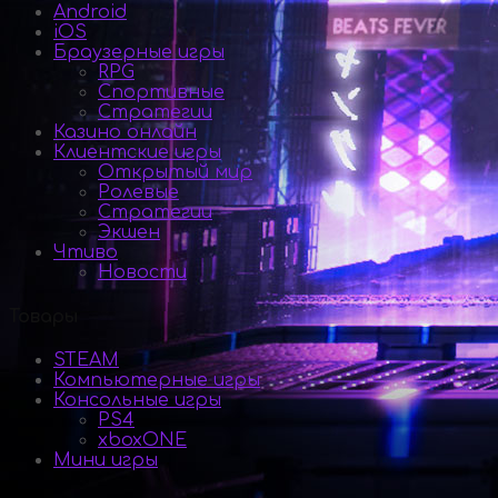
Android
iOS
Браузерные игры
RPG
Спортивные
Стратегии
Казино онлайн
Клиентские игры
Открытый мир
Ролевые
Стратегии
Экшен
Чтиво
Новости
Товары
STEAM
Компьютерные игры
Консольные игры
PS4
xboxONE
Мини игры