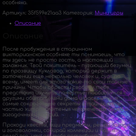
особняка.
Артикул:
35f599e21aa3
Категория:
Мини игры
Описание
Описание
После пробуждения в старинном
викторианском особняке ты понимаешь, что
ты здесь не просто гость, а настоящий
заложник. Твой похититель – пугающий безумец
по прозвищу Кукловод, который держит в
заточении еще несколько человек и, судя по
всему, имеет для этого
какие-то
свои тайные
причины. Чтобы обрести свободу тебе
предстоит изучить поместье, пообщаться с
другими обитателями дома и раскрыть их
самые сокровенные секреты и тайны, став
частью хитросплетения человеческих судеб и
загадочных историй.
Проходи квесты, ищи предметы, решай загадки
и головоломки, собирай коллекции и пазлы –
делай все, что от тебя потребуется, чтобы