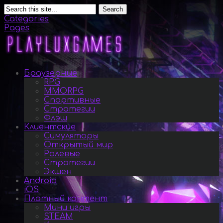
Search
Categories
Pages
Браузерные
RPG
MMORPG
Спортивные
Стратегии
Флэш
Клиентские
Симуляторы
Открытый мир
Ролевые
Стратегии
Экшен
Android
iOS
Платный контент
Мини игры
STEAM