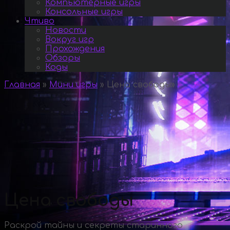
Компьютерные игры
Консольные игры
Чтиво
Новости
Вокруг игр
Прохождения
Обзоры
Коды
Главная
»
Мини игры
»
Цена свободы
»
Цена свободы
Раскрой тайны и секреты старинного