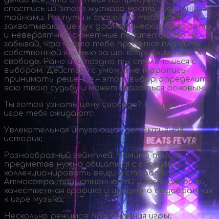
спастись из этого жуткого места, окутанного
тайнами. На пути к спасению тебя ждут
захватывающие дух драматические повороты
и невероятные сюжетные перипетии. Но не
забывай, что часто тебе придется платить
собственной кровью за шанс приблизиться к
свободе. Рано или поздно ты столкнешься с
выбором. Действуй с умом и не торопись
принимать решение – этот выбор определит
всю твою судьбу и может оказаться роковым.
Ты готов узнать цену свободе? Если да, то в
игре тебя ожидают:
Увлекательная и пугающая детективная
история;
Разнообразный геймплей: помимо поиска
предметов нужно общаться с соседями,
коллекционировать вещи и стараться
Атмосфера таинственности и загадочности,
качественная графика и идеально подобранная
к игре музыка;
Несколько режимов прохождения игры;