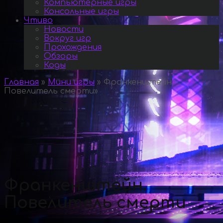
Компьютерные игры
Консольные игры
Чтиво
Новости
Вокруг игр
Прохождения
Обзоры
Коды
Главная
»
Мини игры
»
Франкенштейн.
Повелитель смерти
»
Франкенштейн.
Повелитель смерти