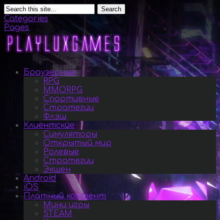
Search
Categories
Pages
Браузерные
RPG
MMORPG
Спортивные
Стратегии
Флэш
Клиентские
Симуляторы
Открытый мир
Ролевые
Стратегии
Экшен
Android
iOS
Платный контент
Мини игры
STEAM