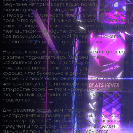
Бедняжке не помешает ваша помощь. Вот
только дверь за ними неожиданно закрывается
и перед ней возникает мощное энергетическое
поле. Что делать? Нужно отыскать рубильник,
выключающий напряжение. Скорее всего, он за
тем щитком — найдите способ его открыть.
Все получилось? Отлично! Теперь вы можете
войти во внутренний двор поместья.
На ваших глазах
парень-гигант
валит дерево,
а затем поджигает его. Хитрец хочет
избавиться от погони, и это у него получается:
пока вы не потушите огонь, дороги нет. Как
хорошо, что буквально в двух шагах от
пламени стоит бочонок с водой, вот только
чем зачерпнуть? С помощью
звезды-замка
откройте сарай — там наверняка найдется
то, что нужно, стоит только внимательно
поискать.
Для решения задач вам понадобятся
инструменты и полезные вещицы. Получайте
их в награду за внимательность, отыскивая
предметы по списку. Если объект выделен
синим цветом, то от вас потребуются