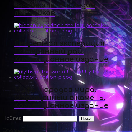
На закате. Наследие
язычников
Секретная экспедиция.
Потерянный рай.
Коллекционное издание
Мифы народов мира.
Обращенный в камень.
Коллекционное издание
Найти:
Статьи