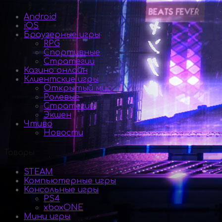
Android
iOS
Браузерные игры
RPG
Спортивные
Стратегии
Казино онлайн
Клиентские игры
Открытый мир
Ролевые
Стратегии
Экшен
Чтиво
Новости
Товары
STEAM
Компьютерные игры
Консольные игры
PS4
xboxONE
Мини игры