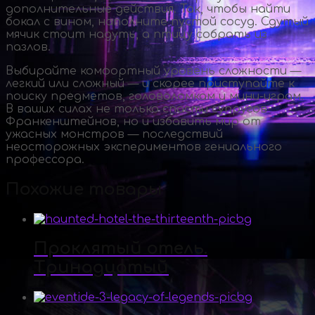
дополнительные действия. Так, чтобы найти
бокал с вином, наполните пустой сосуд. Сдутый
мячик стоит надуть, а птицу собрать из
пазлов.
Выбирайте комфортный уровень сложности —
легкий или сложный — и скорее приступайте к
поиску предметов, головоломкам и
мини-играм
.
В ваших силах не только спасти супругов
Франкенштейнов, но и избавить мир от
ужасных монстров — последствий
неосторожных экспериментов гениального
профессора.
Похожие товары
Проклятый отель.
Тринадцатый