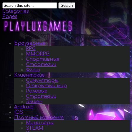
Search
Categories
Pages
Браузерные
RPG
MMORPG
Спортивные
Стратегии
Флэш
Клиентские
Симуляторы
Открытый мир
Ролевые
Стратегии
Экшен
Android
iOS
Платный контент
Мини игры
STEAM