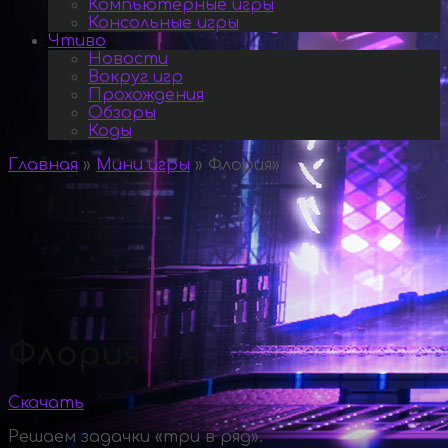
Компьютерные игры
Консольные игры
Чтиво
Новости
Вокруг игр
Прохождения
Обзоры
Коды
Главная
»
Мини игры
»
Флория
»
Флория
Скачать
Решаем задачки «три в ряд».