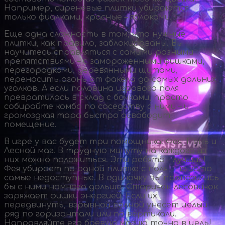
Например, сиреневые плитки убираются
только фиалками, красные – яблоками.
Еще одна сложность в том, что нужные
плитки, как правило, заблокированы. Вы
научитесь справляться с самыми разными
препятствиями – с замороженными фишками,
перегородками, деревянными щитами,
переносить огонь от факела до самых дальних
уголков. А если половина игрового поля
превратилась в склад с бочками, просто
собирайте комбо по соседству с ними – и
громоздкая тара быстро освободит
помещение.
В игре у вас будет три помощника: Фея, Пень и
Лесной маг. В трудную минуту на каждого из
них можно положиться. Эти ребята – лучшие!
Фея убирает по одной плитке с поля – но зато
самые недоступные. В одиночку вы провозились
бы с ними намного дольше.
Старичок-лесовичок
заряжает фишки энергией. Если их
передвинуть, взрывной волной унесет целый
ряд по горизонтали или по вертикали.
Направляйте его боевую магию точно в цель!