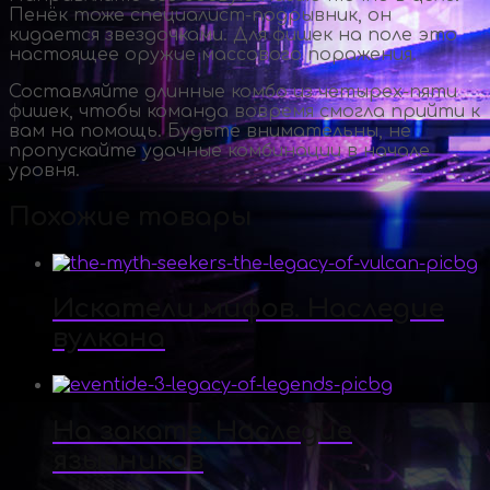
Пенёк тоже
специалист-подрывник
, он
кидается звездочками. Для фишек на поле это
настоящее оружие массового поражения.
Составляйте длинные комбо из
четырех-пяти
фишек, чтобы команда вовремя смогла прийти к
вам на помощь. Будьте внимательны, не
пропускайте удачные комбинации в начале
уровня.
Похожие товары
Искатели мифов. Наследие
вулкана
На закате. Наследие
язычников