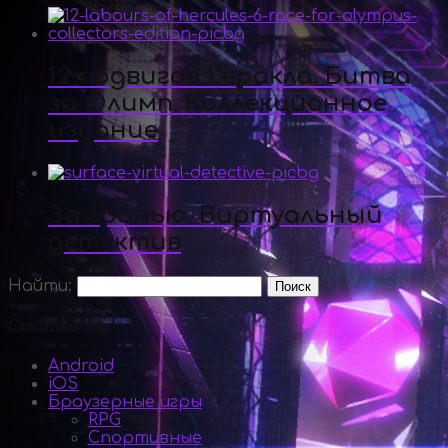
12 подвигов Геракла. Битва
за Олимп. Коллекционное
издание
За гранью. Виртуальный
детектив
Найти:
Статьи
Android
iOS
Браузерные игры
RPG
Спортивные