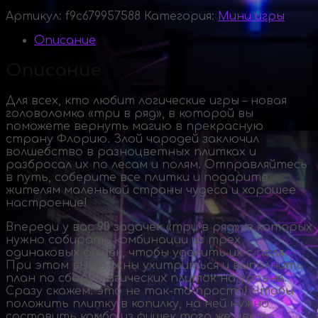
Артикул:
f9c679957588
Категория:
Мини игры
Описание
Описание
Для всех, кто любит логические игры – новая
головоломка «три в ряд», в которой вы
поможете вернуть магию в прекрасную
страну Флорию. Злой чародей заключил
волшебство в разноцветных плитках и
разбросал их по лесам и полям. Отправляйтесь
в путь, соберите все плитки и подарите
жителям маленькой страны чудеса и хорошее
настроение!
Впереди у вас 90 задачек «три в ряд», в которых
нужно собирать комбинации из трех
одинаковых фишек, чтобы удалить их с поля.
При этом вы должны ухитриться и выполнить
план по сбору магических плиток на уровне.
Сразу скажем: это не
так-то
просто! Чтобы
положить плитку в копилку, на ней нужно
составить комбо из фишек того же цвета.