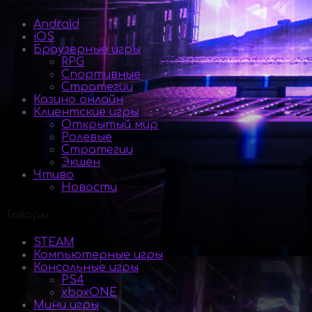
Android
iOS
Браузерные игры
RPG
Спортивные
Стратегии
Казино онлайн
Клиентские игры
Открытый мир
Ролевые
Стратегии
Экшен
Чтиво
Новости
Товары
STEAM
Компьютерные игры
Консольные игры
PS4
xboxONE
Мини игры