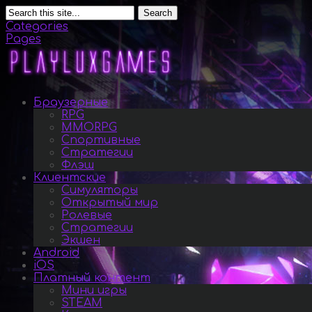
Search
Categories
Pages
Браузерные
RPG
MMORPG
Спортивные
Стратегии
Флэш
Клиентские
Симуляторы
Открытый мир
Ролевые
Стратегии
Экшен
Android
iOS
Платный контент
Мини игры
STEAM