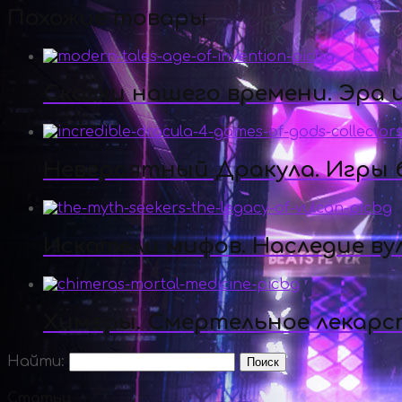
Похожие товары
Сказки нашего времени. Эра
Невероятный Дракула. Игры б
Искатели мифов. Наследие ву
Химеры. Смертельное лекарс
Найти:
Статьи