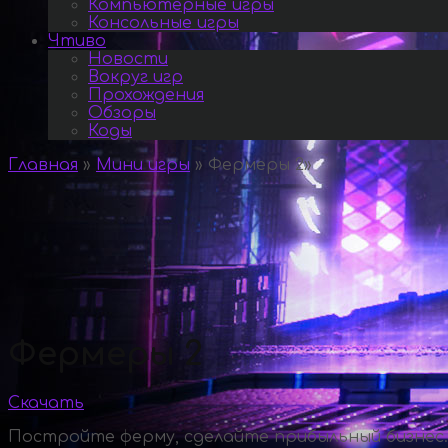
Компьютерные игры
Консольные игры
Чтиво
Новости
Вокруг игр
Прохождения
Обзоры
Коды
Главная
»
Мини игры
»
Фермеры 2
»
Фермеры 2
Скачать
Постройте ферму, сделайте прибыльный бизнес.