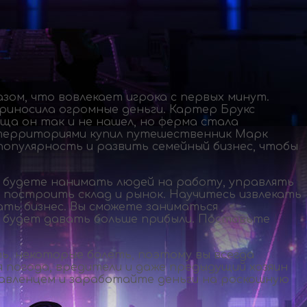
ом, что вовлекает игрока с первых минут.
приносила огромные деньги. Картер Брукс
ища он так и не нашел, но ферма стала
 территориями купил путешественник Марк
популярность и развить семейный бизнес, чтобы
 будете нанимать людей на работу, управлять
 построить склад и рынок. Научитесь извлекать
ать бизнес. Вы сможете заниматься
то будет давать больше прибыли. Поставьте
ь, некоторые болеть, поэтому вы всегда
я погода, вредители и даже предыдущий хозяин
равленцем и заработайте деньги на роскошную