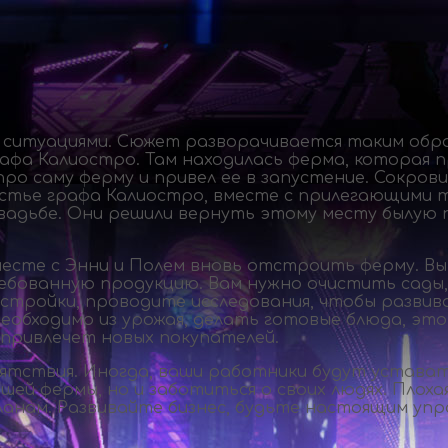
ситуациями. Сюжет разворачивается таким образ
афа Калиостро. Там находилась ферма, которая 
про саму ферму и привел ее в запустение. Сокров
местье графа Калиостро, вместе с прилегающими
вадьбе. Они решили вернуть этому месту былую 
есте с Энни и Полем вновь отстроить ферму. Вы
ебованную продукцию. Вам нужно очистить сады,
остройки, проводите исследования, чтобы развив
 необходимо из урожая, делать готовые блюда, э
 привлечет новых покупателей.
пятствия. Иногда, ваши работники будут устават
ей фермы, но и заботиться о своих людях. Плоха
анам. Развивайте бизнес, будьте настоящим уп