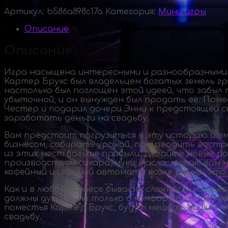
Артикул:
b586a898c17a
Категория:
Мини игры
Описание
Описание
Игра насыщена интересными и разнообразными 
Картер Брукс был владельцем богатых земель гр
настолько был поглощен этой идеей, что забыл 
убыточной, и он вынужден был продать ее. По
Честер и подарил дочери Энни к предстоящей с
заработать деньги на свадьбу.
Вам предстоит погрузиться в эту историю и вм
бизнесом, собирать урожай, производить востр
из этих мест больше прибыли. Делайте новые п
производством сахара, муки, масла, ниток, вам
кофейный и игровой автоматы возле рынка, это
Как и в любом бизнесе бывают сложности и пре
должны думать не только о комфорте гостей ваш
поместья Картер Брукс, будут мешать вашим пл
свадьбу.