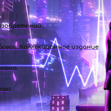
 изобретений
огов. Коллекционное издание
лкана
тво