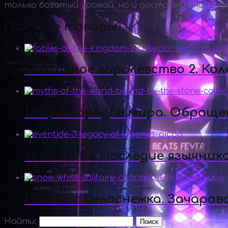
только богатый урожай, но и достойные награ
Похожие товары
Сказочное королевство 2. Ко
Мифы народов мира. Обращен
На закате. Наследие язычник
Пасьянс Белоснежка. Зачаров
Найти: