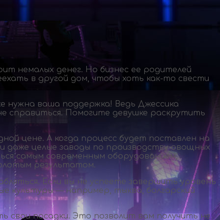
ит немалых денег. Но бизнес ее родителей
еехать в другой дом, чтобы хоть
как-то
свести
же нужна ваша поддержка! Ведь Джессика
 не справиться. Помогите девушке раскрутить
дной цене. А когда процесс будет поставлен на
 и даже целые заводы по производству овощных
ься самым современным оборудованием,
золотым результатом.
абляться. Если вы не успеете завершить уровень
рые культуры — например, тыква, болгарский
ь свои посадки. Это позволит вам получить не