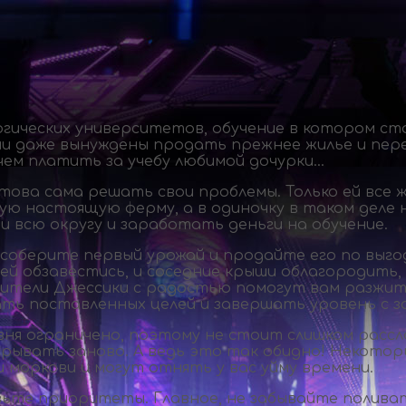
гических университетов, обучение в котором сто
ни даже вынуждены продать прежнее жилье и пер
чем платить за учебу любимой дочурки…
това сама решать свои проблемы. Только ей все 
ую настоящую ферму, а в одиночку в таком деле
и всю округу и заработать деньги на обучение.
 соберите первый урожай и продайте его по выго
ей обзавестись, и соседние крыши облагородить,
дители Джессики с радостью помогут вам разжит
ать поставленных целей и завершать уровень с 
вня ограничено, поэтому не стоит слишком рассл
игрывать заново. А ведь это так обидно! Некото
 моркови и могут отнять у вас уйму времени.
ьте приоритеты. Главное, не забывайте поливат