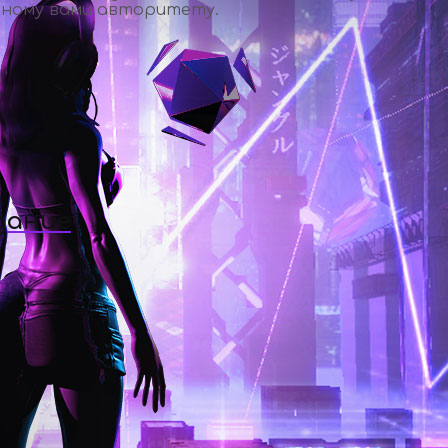
нному вами авторитету.
дание