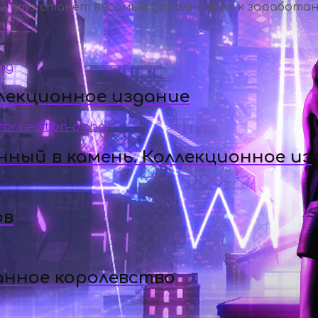
ды, что станет весомым дополнением к заработа
ллекционное издание
ный в камень. Коллекционное из
ов
анное королевство