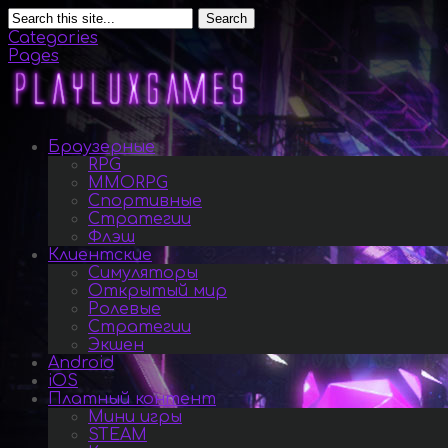
Search
Categories
Pages
Браузерные
RPG
MMORPG
Спортивные
Стратегии
Флэш
Клиентские
Симуляторы
Открытый мир
Ролевые
Стратегии
Экшен
Android
iOS
Платный контент
Мини игры
STEAM