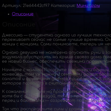
Артикул:
21e64442cf97
Категория:
Мини игры
Описание
Описание
Джессика — студентка одного из лучших техноло
переживает сейчас не самые лучшие времена. О
концы с концами. Сами понимаете, теперь им не
Однако девушка не намерена опускать руки и го
задумала обустроить на крыше своего дома сам
ее новый бизнес, обеспечить свежими продуктам
Начните с малого. Посадите морковку и огурцы,
конвейер, там уж можно и семенами других овощ
салатов и фруктовых джемов приобрести. А ро
которое позволит в считанные секунды достиг
К сожалению, время на прохождение каждого уро
хотя бы с одной звездой, то его придется пере
перец и баклажаны — созревают позже огурцов и
Так что распределите силы и грамотно расстав