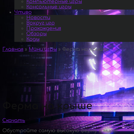
Компьютерные игры
Консольные игры
Чтиво
Новости
Вокруг игр
Прохождения
Обзоры
Коды
Главная
»
Мини игры
»
Ферма на крыше
»
Ферма на крыше
Скачать
Обустройте самую высокую ферму в мире!