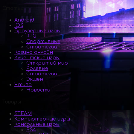
Статьи
Android
iOS
Браузерные игры
RPG
Спортивные
Стратегии
Казино онлайн
Клиентские игры
Открытый мир
Ролевые
Стратегии
Экшен
Чтиво
Новости
Товары
STEAM
Компьютерные игры
Консольные игры
PS4