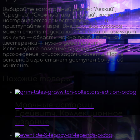
Выбирайте комфортный режим: "Легкий",
"Средний", "Сложный" или "Особый", который
настраивается самостоятельно, — и
приступайте к игре! Внешний вид курсора
может стать подсказкой. Так, если он выглядит
как лупа — область можно приблизить, как
шестеренки — нужно действовать.
Используйте полезные вещицы из инвентаря,
прохождение, список задач и советы. После
основной игры станет доступен бонусный
контент.
Похожие товары
Мрачные истории.
Грейвитч. Коллекционное
издание