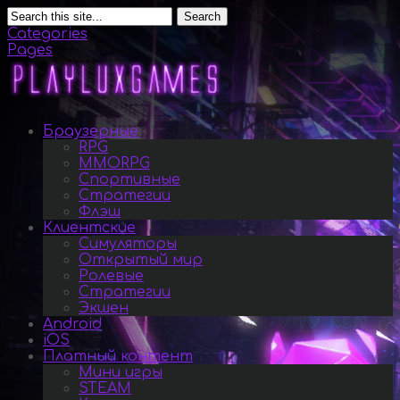
Search
Categories
Pages
Браузерные
RPG
MMORPG
Спортивные
Стратегии
Флэш
Клиентские
Симуляторы
Открытый мир
Ролевые
Стратегии
Экшен
Android
iOS
Платный контент
Мини игры
STEAM