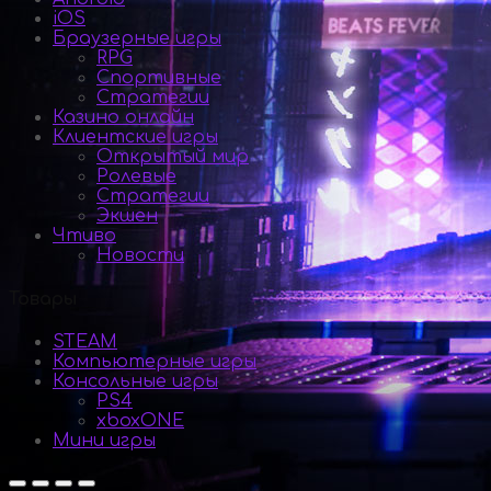
iOS
Браузерные игры
RPG
Спортивные
Стратегии
Казино онлайн
Клиентские игры
Открытый мир
Ролевые
Стратегии
Экшен
Чтиво
Новости
Товары
STEAM
Компьютерные игры
Консольные игры
PS4
xboxONE
Мини игры