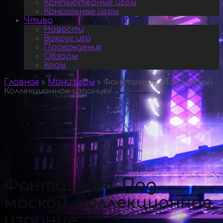
Компьютерные игры
Консольные игры
Чтиво
Новости
Вокруг игр
Прохождения
Обзоры
Коды
Главная
»
Мини игры
»
Фантазмат. Под маской.
Коллекционное издание
»
Фантазмат. Под
маской. Коллекционное
издание