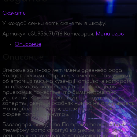
Скачать
У каждой семьи есть скелеты в шкафу!
Артикул:
c3b956c7b7f6
Категория:
Мини игры
Описание
Описание
Впервые за много лет члены древнего рода
Уордов решили собраться вместе — вы узнали
об этом из письма кузена Патрика, в котором
он пригласил на встречу и вас. А когда вы
приехали в поместье, то были неприятно
удивлены. Кажется, вас тут не ждут: ворота
заперты, двери в особняк никто не открывает.
Но надвигается буря, и вам нужно как можно
скорее попасть внутрь.
Благодаря тому, что Патрик отправил вам по
телефону фото статуй во дворе, вы смогли
решить хитроумную головоломку и зайти в