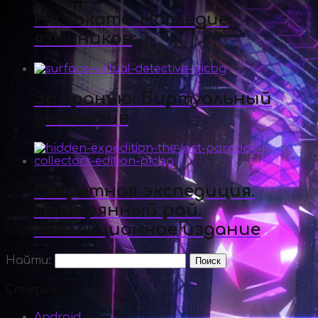
На закате. Наследие
язычников
За гранью. Виртуальный
детектив
Секретная экспедиция.
Потерянный рай.
Коллекционное издание
Найти:
Статьи
Android