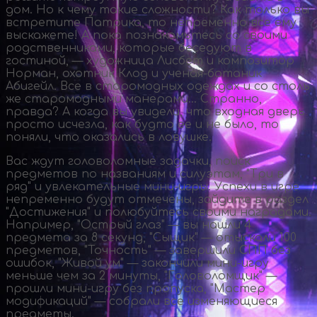
дом. Но к чему такие сложности? Как только вы
встретите Патрика, то непременно все ему
выскажете! А пока познакомьтесь со своими
родственниками, которые беседуют в
гостиной, — художница Лисбет и композитор
Норман, охотник Клод и
ученая-ботаник
Абигейл. Все в старомодных одеждах и со столь
же старомодными манерами… Странно,
правда? А когда вы увидели, что входная дверь
просто исчезла, как будто ее и не было, то
поняли, что оказались в ловушке.
Вас ждут головоломные задачки, поиск
предметов по названиям и силуэтам, "Три в
ряд" и увлекательные
мини-игры
. Успехи в игре
непременно будут отмечены, зайдите в раздел
"Достижения" и полюбуйтесь своими наградами.
Например, "Острый глаз" — вы нашли 4
предмета за 8 секунд, "Сыщик" — отыскали 100
предметов, "Точность" — завершили СПП без
ошибок, "Живой ум" — закончили
мини-игру
меньше чем за 2 минуты, "Головоломщик" —
прошли
мини-игру
без пропуска, "Мастер
модификаций" — собрали все изменяющиеся
предметы.