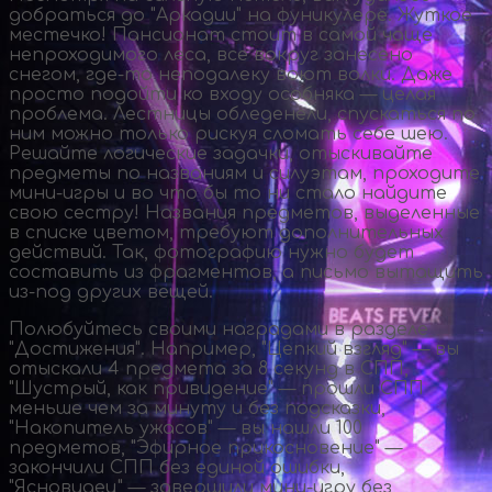
добраться до "Аркадии" на фуникулере. Жуткое
местечко! Пансионат стоит в самой чаще
непроходимого леса, все вокруг занесено
снегом,
где-то
неподалеку воют волки. Даже
просто подойти ко входу особняка — целая
проблема. Лестницы обледенели, спускаться по
ним можно только рискуя сломать себе шею.
Решайте логические задачки, отыскивайте
предметы по названиям и силуэтам, проходите
мини-игры
и во что бы то ни стало найдите
свою сестру! Названия предметов, выделенные
в списке цветом, требуют дополнительных
действий. Так, фотографию нужно будет
составить из фрагментов, а письмо вытащить
из-под
других вещей.
Полюбуйтесь своими наградами в разделе
"Достижения". Например, "Цепкий взгляд" — вы
отыскали 4 предмета за 8 секунд в СПП,
"Шустрый, как привидение" — прошли СПП
меньше чем за минуту и без подсказки,
"Накопитель ужасов" — вы нашли 100
предметов, "Эфирное прикосновение" —
закончили СПП без единой ошибки,
"Ясновидец" — завершили
мини-игру
без