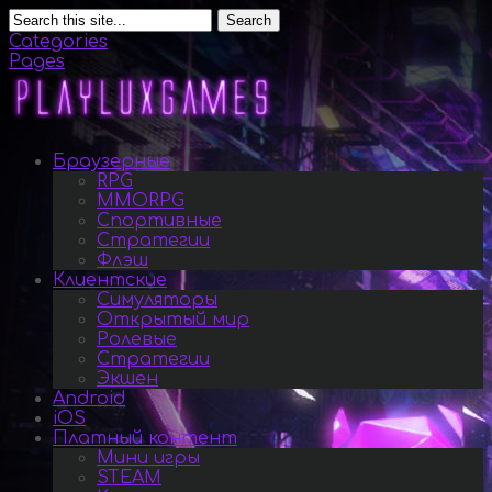
Search
Categories
Pages
Браузерные
RPG
MMORPG
Спортивные
Стратегии
Флэш
Клиентские
Симуляторы
Открытый мир
Ролевые
Стратегии
Экшен
Android
iOS
Платный контент
Мини игры
STEAM