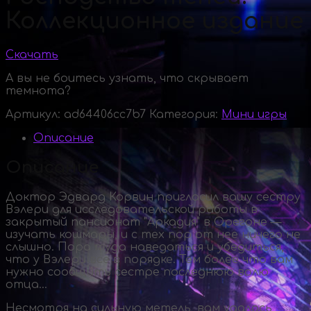
Коллекционное издание
Скачать
А вы не боитесь узнать, что скрывает
темнота?
Артикул:
ad64406cc7b7
Категория:
Мини игры
Описание
Описание
Доктор Эдвард Корвин пригласил вашу сестру
Вэлери для исследовательской работы в
закрытый пансионат "Аркадия" в Орегоне —
изучать кошмары, и с тех пор от нее ничего не
слышно. Пора туда наведаться и убедиться,
что у Вэлери все в порядке. Тем более что вам
нужно сообщить сестре последнюю волю
отца…
Несмотря на сильную метель, вам удалось