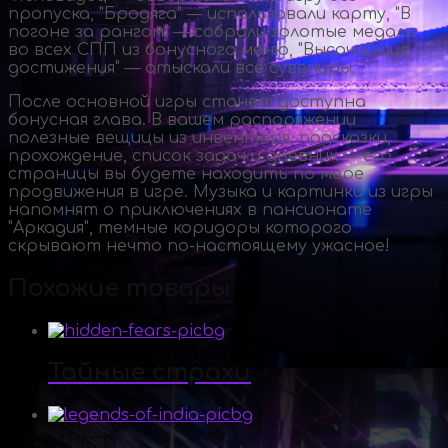
пропуска, "Бродяга" — использовали карту, "В
погоне за рангом" — собрали золотые медали
во всех СПП из бонусного меню, "Высочайшие
достижения" — отыскали все сувениры.
После основной игры станет доступна
бонусная глава. В вашем распоряжении
полезные вещицы из инвентаря, подсказки,
прохождение, список задач и дневник — его
страницы вы будете находить по мере
продвижения в игре. Музыка и картинки из игры
напомнят о приключениях в пансионате
"Аркадия", темные коридоры которого
скрывают нечто
по-настоящему
ужасное!
Похожие товары
Тайные страхи