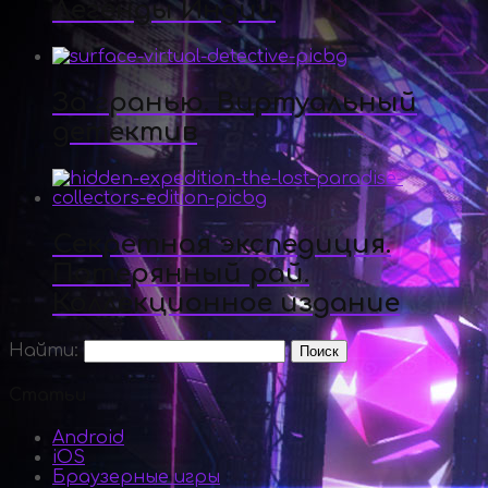
Легенды Индии
За гранью. Виртуальный
детектив
Секретная экспедиция.
Потерянный рай.
Коллекционное издание
Найти:
Статьи
Android
iOS
Браузерные игры