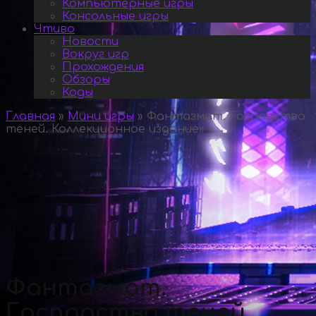
Компьютерные игры
Консольные игры
Чтиво
Новости
Вокруг игр
Прохождения
Обзоры
Коды
Главная
»
Мини игры
»
Фантазмат. Господство
теней. Коллекционное издание
»
Фантазмат.
Господство теней.