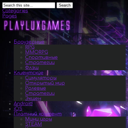
Search
Categories
Pages
Браузерные
RPG
MMORPG
Спортивные
Стратегии
Флэш
Клиентские
Симуляторы
Открытый мир
Ролевые
Стратегии
Экшен
Android
iOS
Платный контент
Мини игры
STEAM