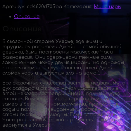
Артикул:
cd4820d705ba
Категория:
Мини игры
Описание
Описание
В сказочной стране
Улесье
, где жили и
трудились родители Джейн — самой обычной
девочки, были построены магические Часы
равновесия. Они сдерживали темные силы,
заключенные между двумя мирами, но однажды,
по несчастливой случайности, отец Джейн
сломал часы и выпустил зло на волю…
Все сказочные существа застыли недвижимы, а
дух раздора и страха начал царствовать в
этой некогда гостеприимной и полной чудес
стране. Волшебный лес из
грибов-великанов
замер в безжизненном молчании, прекрасные
сады и поляны с невиданными растениями
стали пусты и безлюдны. Если не починить
Часы равновесия, покой и радость никогда не
вернутся в
Улесье
.