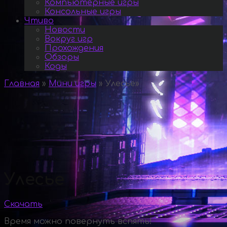
Компьютерные игры
Консольные игры
Чтиво
Новости
Вокруг игр
Прохождения
Обзоры
Коды
Главная
»
Мини игры
»
Улесье
»
Улесье
Скачать
Время можно повернуть вспять!