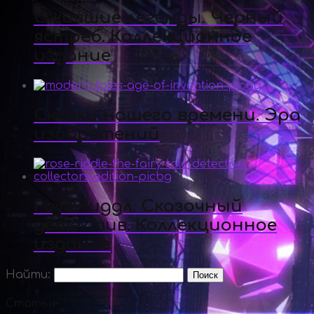
Ожившие легенды. Черный
ястреб. Коллекционное
издание
Сказки нашего времени. Эра
изобретений
Роуз Риддл. Сказочный
детектив. Коллекционное
издание
Найти:
Статьи