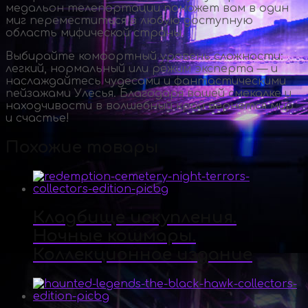
медальон телепортации поможет вам в один
миг переместиться в любую доступную
область мифической страны.
Выбирайте комфортный уровень сложности:
легкий, нормальный или режим эксперта — и
наслаждайтесь чудесами и фантастическими
пейзажами Улесья. Благодаря вашей смекалке и
находчивости в волшебный край вернется мир
и счастье!
Похожие товары
Кладбище искупления.
Ночные кошмары.
Коллекционное издание