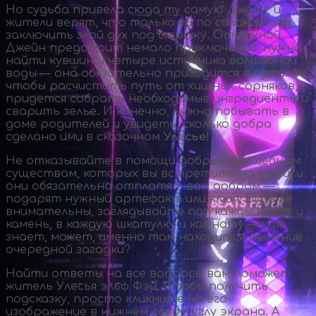
Но судьба привела сюда ту самую Джейн, и
жители верят, что только ей по силам снова
заключить злой дух под стражу. Отважной
Джейн предстоит немало приключений: нужно
найти кувшин и четыре источника волшебной
воды — она обязательно пригодится в пути. А
чтобы расчистить путь от хищных сорняков,
придется собрать необходимые ингредиенты и
сварить зелье. И конечно, нужно побывать в
доме родителей и увидеть, сколько добра
сделано ими в сказочном
Улесье
!
Не отказывайте в помощи добрым волшебным
существам, которых вы встретите на пути, и
они обязательно отплатят вам добром —
подарят нужный артефакт или ключ. Будьте
внимательны, заглядывайте под каждый куст и
камень, в каждую шкатулку и комнату — кто
знает, может, именно там находится решение
очередной загадки?
Найти ответы на все вопросы вам поможет
житель Улесья эльф Фэй. Чтобы получить
подсказку, просто кликните на его
изображение в нижнем левом углу экрана. А