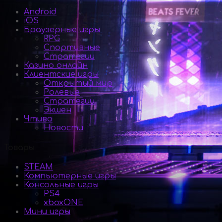
Android
iOS
Браузерные игры
RPG
Спортивные
Стратегии
Казино онлайн
Клиентские игры
Открытый мир
Ролевые
Стратегии
Экшен
Чтиво
Новости
Товары
STEAM
Компьютерные игры
Консольные игры
PS4
xboxONE
Мини игры