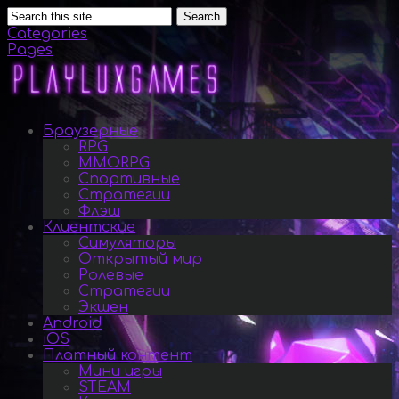
Search
Categories
Pages
Браузерные
RPG
MMORPG
Спортивные
Стратегии
Флэш
Клиентские
Симуляторы
Открытый мир
Ролевые
Стратегии
Экшен
Android
iOS
Платный контент
Мини игры
STEAM