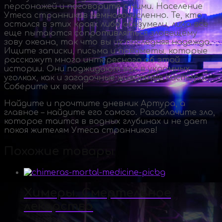
персонажей и поговорите с ними. Население
Утеса странников немногочисленно. Те, кто
остался в этих краях либо обезумели, либо все
еще пытаются сопротивляться зловещему
зову океана, так что вы их последняя надежда.
Ищите записки, письма и предметы, которые
расскажут много интересного об этой
истории. Они поджидают вас в укромных
уголках, как и загадочные животные Кастора.
Соберите их всех!
Найдите и прочтите дневник Артура, а
главное – найдите его самого. Разоблачите зло,
которое таится в водных глубинах и не дает
покоя жителям Утеса странников!
Похожие товары
Химеры. Смертельное
лекарство