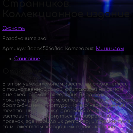
Странников.
Коллекционное издание
Скачать
Разоблачите зло!
Артикул:
3dea4506a8dd
Категория:
Мини игры
Описание
Описание
В этом увлекательном квесте вы столкнетесь
с таинственной силой, обитающей на самом
дне океана. Главная героиня Вера давно
покинула родной дом, оставив в прошлом даже
брата-близнеца
Артура. Но его неожиданный
телефонный звонок с просьбой о помощи
заставит Веру вернуться в прибрежный
поселок, где прошло их детство, и столкнуться
со множеством загадочных происшествий.