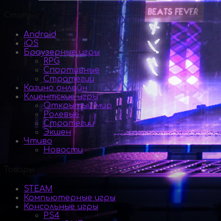
Статьи
Android
iOS
Браузерные игры
RPG
Спортивные
Стратегии
Казино онлайн
Клиентские игры
Открытый мир
Ролевые
Стратегии
Экшен
Чтиво
Новости
Товары
STEAM
Компьютерные игры
Консольные игры
PS4