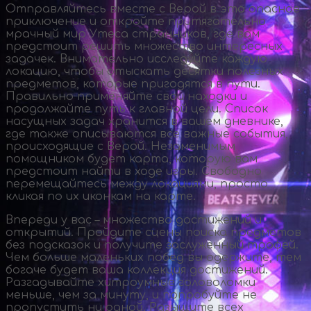
Отправляйтесь вместе с Верой в это опасное
приключение и откройте притягательно
мрачный мир Утеса странников, где вам
предстоит решить множество интересных
задачек. Внимательно исследуйте каждую
локацию, чтобы отыскать десятки полезных
предметов, которые пригодятся в пути.
Правильно применяйте свои находки и
продолжайте путь к главной цели. Список
насущных задач хранится в вашем дневнике,
где также описываются все важные события,
происходящие с Верой. Незаменимым
помощником будет карта, которую вам
предстоит найти в ходе игры. Свободно
перемещайтесь между локациями, просто
кликая по их иконкам на карте.
Впереди у вас – множество достижений и
открытий. Пройдите сцены поиска предметов
без подсказок и получите заслуженный трофей.
Чем больше маленьких побед вы одержите, тем
богаче будет ваша коллекция достижений.
Разгадывайте хитроумные головоломки
меньше, чем за минуту, и попробуйте не
пропустить ни одной. Разыщите всех