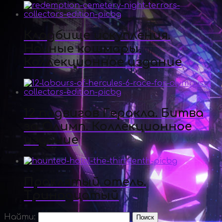
Кладбище искупления.
Ночные кошмары.
Коллекционное издание
12 подвигов Геракла. Битва
за Олимп. Коллекционное
издание
Проклятый отель.
Тринадцатый
Найти: