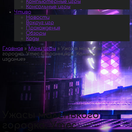
Компьютерные игры
Консольные игры
Чтиво
Новости
Вокруг игр
Прохождения
Обзоры
Коды
Главная
»
Мини игры
»
Ужасы маленького
городка. Утес Странников. Коллекционное
издание
»
Ужасы маленького
городка. Утес