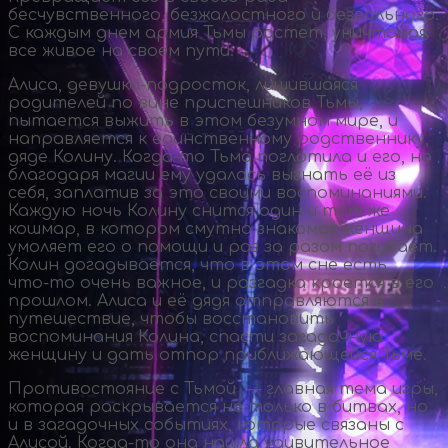
бесчувственного, безжалостного и безвольного.
С каждым днем армия Тьмы растет, уничтожая
все живое на своем пути.
Алиса,
девушка-подросток
, лишившаяся
родителей по вине приспешников Тьмы,
пытается выжить в этом безумном мире, и
направляется к единственному родственнику,
дяде Колину.
Когда-то
Тьма поглотила и его, но
благодаря магии ему удалось выгнать её из
себя, заплатив за это своими воспоминаниями.
Каждую ночь Колину снится один и тот же
кошмар, в котором смутно знакомая женщина
умоляет его о помощи и раз за разом погибает.
Колин догадывается, что в этом сне есть
что-то
очень важное, и разгадка кроется в его
прошлом. Алиса и её дядя отправляются в
путешествие, чтобы восстановить
воспоминания Колина, спасти загадочную
женщину и дать отпор приближающейся Тьме.
Противостояние с Тьмой — главная тема игры,
которая раскрывается не только в битвах, но
и в загадочных событиях, которые связаны с
Алисой.
Когда-то
она нашла удивительное