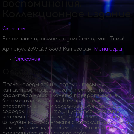
воспоминания.
Коллекционное издание
Скачать
Вспомните прошлое и одолейте армию Тьмы!
Артикул:
2597a09f55d3
Категория:
Мини игры
Описание
Описание
После череды войн и разрушительных
катастроф природного и техногенного
характера наша планета превратилась в
бесплодную пустыню. Немногие выжившие
спасаются в чудом сохранившихся оазисах и
городах, надеясь, что им удастся избежать
встречи с Тьмой – загадочной силой, пришедшей
из глубин космоса вместе с катаклизмами. Тьма
нематериальна, но, вселившись в человека,
превращает его в своего раба –