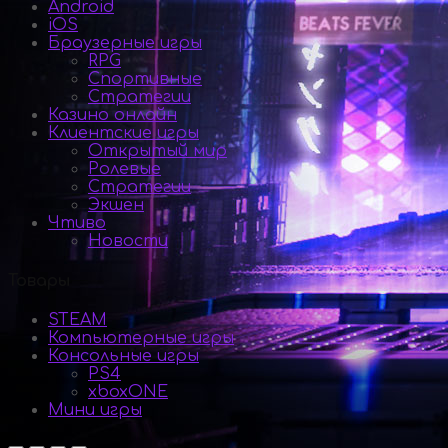
Android
iOS
Браузерные игры
RPG
Спортивные
Стратегии
Казино онлайн
Клиентские игры
Открытый мир
Ролевые
Стратегии
Экшен
Чтиво
Новости
Товары
STEAM
Компьютерные игры
Консольные игры
PS4
xboxONE
Мини игры