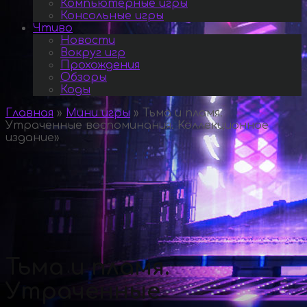
Компьютерные игры
Консольные игры
Чтиво
Новости
Вокруг игр
Прохождения
Обзоры
Коды
Главная
»
Мини игры
»
Тьма и пламя.
Утраченные воспоминания. Коллекционное
издание
»
Тьма и пламя.
Утраченные