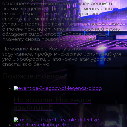
огненное яйцо, из которого вышел феникс и
вселился в девушку, оставив пламенный знак на
ее руке. Благодаря его духу, вырывающемуся на
свободу в моменты опасности, Алиса и Колин
успешно противостоят Тьме и ее пособникам,
а также понимают, что его загадочный огонь
обладает силой, способной сделать нашу
планету снова пригодной для жизни!
Помогите Алисе и Колину выполнить
задуманное, пройдя множество испытаний для
ума и храбрости, и, возможно, вам удастся
спасти всю Землю!
Похожие товары
На закате. Наследие
язычников