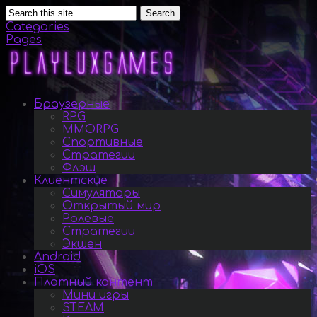
Search
Categories
Pages
Браузерные
RPG
MMORPG
Спортивные
Стратегии
Флэш
Клиентские
Симуляторы
Открытый мир
Ролевые
Стратегии
Экшен
Android
iOS
Платный контент
Мини игры
STEAM