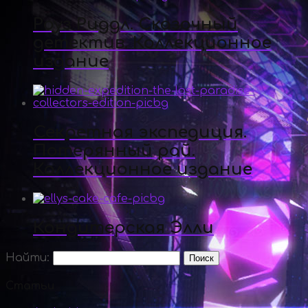
Роуз Риддл. Сказочный
детектив. Коллекционное
издание
Секретная экспедиция.
Потерянный рай.
Коллекционное издание
Кондитерская Элли
Найти:
Статьи