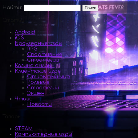
Найти:
Статьи
Android
iOS
Браузерные игры
RPG
Спортивные
Стратегии
Казино онлайн
Клиентские игры
Открытый мир
Ролевые
Стратегии
Экшен
Чтиво
Новости
Товары
STEAM
Компьютерные игры