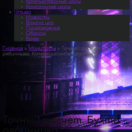
Компьютерные игры
Консольные игры
Чтиво
Новости
Вокруг игр
Прохождения
Обзоры
Коды
Главная
»
Мини игры
»
Точный расчет. Бухта
рябинника. Коллекционное издание
»
Точный расчет. Бухта
рябинника.