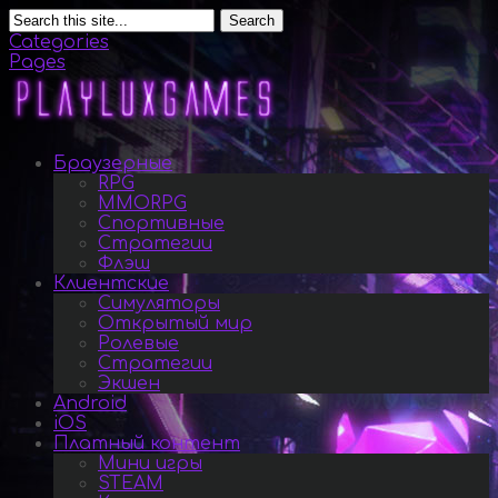
Search
Categories
Pages
Браузерные
RPG
MMORPG
Спортивные
Стратегии
Флэш
Клиентские
Симуляторы
Открытый мир
Ролевые
Стратегии
Экшен
Android
iOS
Платный контент
Мини игры
STEAM