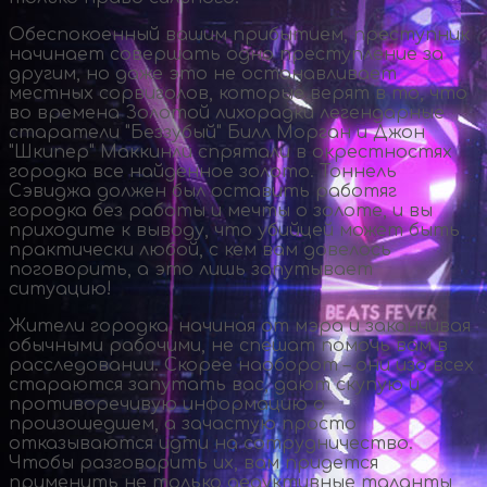
Обеспокоенный вашим прибытием, преступник
начинает совершать одно преступление за
другим, но даже это не останавливает
местных сорвиголов, которые верят в то, что
во времена Золотой лихорадки легендарные
старатели "Беззубый" Билл Морган и Джон
"Шкипер" Маккинли спрятали в окрестностях
городка все найденное золото. Тоннель
Сэвиджа должен был оставить работяг
городка без работы и мечты о золоте, и вы
приходите к выводу, что убийцей может быть
практически любой, с кем вам довелось
поговорить, а это лишь запутывает
ситуацию!
Жители городка, начиная от мэра и заканчивая
обычными рабочими, не спешат помочь вам в
расследовании. Скорее наоборот – они изо всех
стараются запутать вас, дают скупую и
противоречивую информацию о
произошедшем, а зачастую просто
отказываются идти на сотрудничество.
Чтобы разговорить их, вам придется
применить не только дедуктивные таланты,