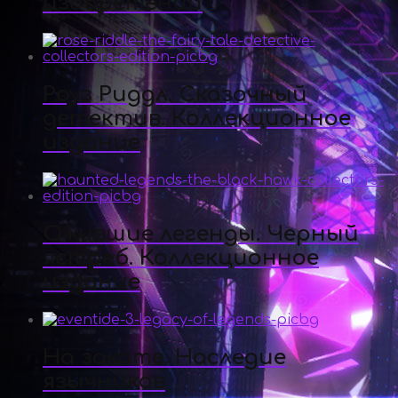
изобретений
Роуз Риддл. Сказочный
детектив. Коллекционное
издание
Ожившие легенды. Черный
ястреб. Коллекционное
издание
На закате. Наследие
язычников