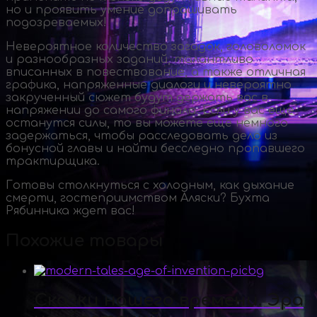
но и проявить умение допрашивать
подозреваемых!
Невероятное количество загадок, головоломок
и разнообразных заданий, талантливо
вписанных в повествование, а также отличная
графика, напряженные диалоги и невероятно
закрученный сюжет будут держать вас в
напряжении до самого финала. Если у вас еще
останутся силы, то вы можете еще немного
задержаться, чтобы расследовать дело из
бонусной главы и найти бесследно пропавшего
трактирщика.
Готовы столкнуться с холодным, как дыхание
смерти, гостеприимством Аляски? Бухта
Рябинника ждет вас!
Похожие товары
Сказки нашего времени. Эра