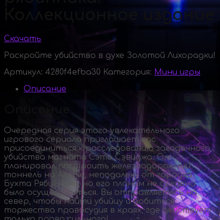
Коллекционное издание
Скачать
Раскройте убийство в духе Золотой Лихорадки!
Артикул:
4280f4efba30
Категория:
Мини игры
Описание
Описание
Очередная серия этого увлекательного
игрового сериала приглашает вас
присоединиться к расследованию загадочного
убийства магната Сэта Сэвиджа. Он
планировал построить железнодорожный
тоннель на Аляске, неподалеку от городка
Бухта Рябинника, но его планам не суждено
было осуществиться. Вы отправляетесь на
север, чтобы найти убийцу и добиться
торжества правосудия в краях, где действует
только право сильного!