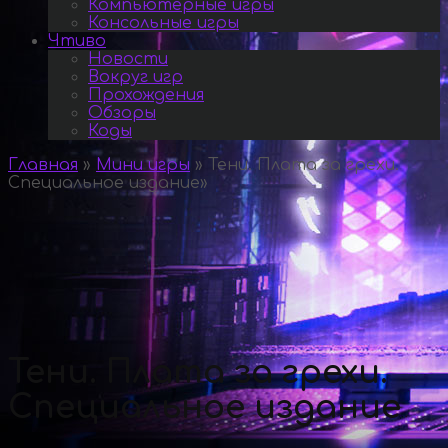
Компьютерные игры
Консольные игры
Чтиво
Новости
Вокруг игр
Прохождения
Обзоры
Коды
Главная
»
Мини игры
»
Тени. Плата за грехи.
Специальное издание
»
Тени. Плата за грехи.
Специальное издание