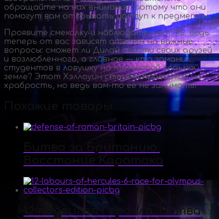
обращайте на них внимание, потому что они
помогут вам открывать доступ к предметам.
Проявите смекалку и наблюдательность, ведь
теперь от вас зависят ответы на важные
вопросы: сможет ли Дилан спасти своих друзей
и возлюбленного, а главное — кто заманил
студентов в ловушку на проклятой ведьмой
земле? Этот Хэллоуин станет проверкой на
храбрость, но ведь
вам-то
ее не занимать!
Похожие товары
Битва за Британию.
Восстание Каратака
12 подвигов Геракла. Битва