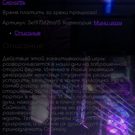
Скачать
Время платить за грехи прошлого!
Артикул:
3e197362ba15
Категория:
Мини игры
Описание
Описание
Действие этой захватывающей игры
разворачивается в наши дни на заброшенной
старой ферме. Именно в таких зловещих
декорациях компания студентов решила
устроить вечеринку в канун Хэллоуина. Но в
самый разгар веселья друзья находят
старинный артефакт, который открывает
портал в мир тьмы. И вот — неприкаянные
духи, находившиеся в плену повелителя тьмы
Саймана, уже выпущены на свободу! Месть
разгневанного бога не заставит себя долго
ждать. Теперь студенты займут место
призраков, и отныне их души будут
принадлежать Сайману.