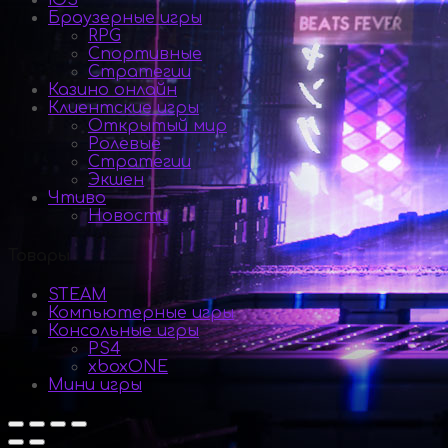
iOS
Браузерные игры
RPG
Спортивные
Стратегии
Казино онлайн
Клиентские игры
Открытый мир
Ролевые
Стратегии
Экшен
Чтиво
Новости
Товары
STEAM
Компьютерные игры
Консольные игры
PS4
xboxONE
Мини игры