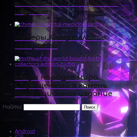
за Олимп. Коллекционное
издание
Химеры. Смертельное
лекарство
Мифы народов мира.
Обращенный в камень.
Коллекционное издание
Найти:
Статьи
Android