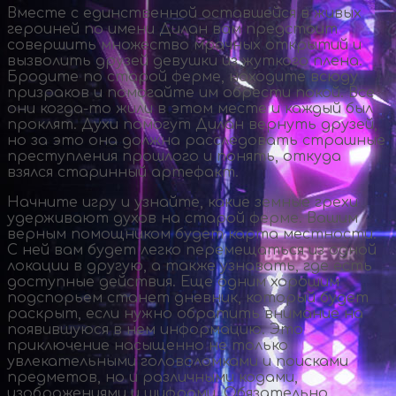
Вместе с единственной оставшейся в живых
героиней по имени Дилан вам предстоит
совершить множество мрачных открытий и
вызволить друзей девушки из жуткого плена.
Бродите по старой ферме, находите всюду
призраков и помогайте им обрести покой. Все
они
когда-то
жили в этом месте и каждый был
проклят. Духи помогут Дилан вернуть друзей,
но за это она должна расследовать страшные
преступления прошлого и понять, откуда
взялся старинный артефакт.
Начните игру и узнайте, какие земные грехи
удерживают духов на старой ферме. Вашим
верным помощником будет карта местности.
С ней вам будет легко перемещаться из одной
локации в другую, а также узнавать, где есть
доступные действия. Еще одним хорошим
подспорьем станет дневник, который будет
раскрыт, если нужно обратить внимание на
появившуюся в нем информацию. Это
приключение насыщенно не только
увлекательными головоломками и поисками
предметов, но и различными кодами,
изображениями и шифрами. Обязательно