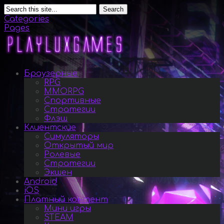
Search
Categories
Pages
Браузерные
RPG
MMORPG
Спортивные
Стратегии
Флэш
Клиентские
Симуляторы
Открытый мир
Ролевые
Стратегии
Экшен
Android
iOS
Платный контент
Мини игры
STEAM