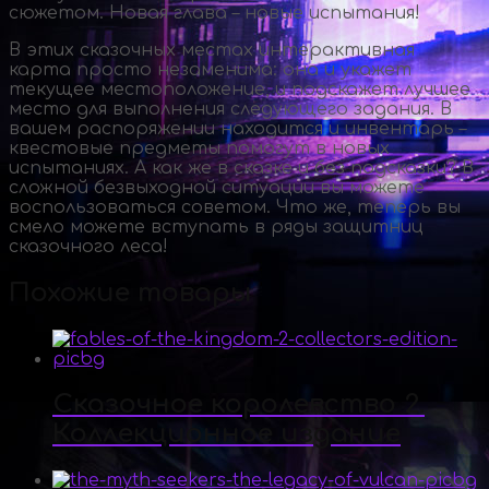
сюжетом. Новая глава – новые испытания!
В этих сказочных местах интерактивная
карта просто незаменима: она и укажет
текущее местоположение, и подскажет лучшее
место для выполнения следующего задания. В
вашем распоряжении находится и инвентарь –
квестовые предметы помогут в новых
испытаниях. А как же в сказке и без подсказки? В
сложной безвыходной ситуации вы можете
воспользоваться советом. Что же, теперь вы
смело можете вступать в ряды защитниц
сказочного леса!
Похожие товары
Сказочное королевство 2.
Коллекционное издание