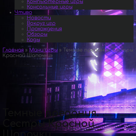
Компьютерные игры
Консольные игры
Чтиво
Новости
Вокруг игр
Прохождения
Обзоры
Коды
Главная
»
Мини игры
»
Темные предания. Сестры
Красной Шапочки
»
Темные предания.
Сестры Красной
Шапочки