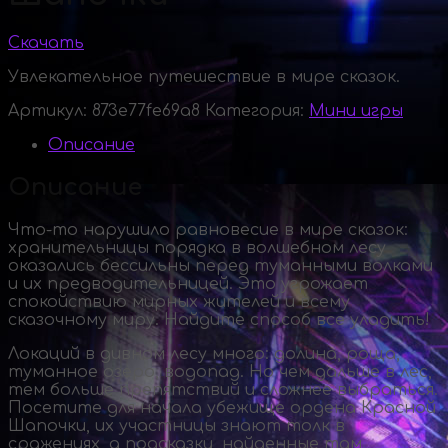
Скачать
Увлекательное путешествие в мире сказок.
Артикул:
873e77fe69a8
Категория:
Мини игры
Описание
Описание
Что-то
нарушило равновесие в мире сказок:
хранительницы порядка в волшебном лесу
оказались бессильны перед туманными волками
и их предводительницей. Это угрожает
спокойствию мирных жителей и всему
сказочному миру. Найдите способ все уладить!
Локаций в дивном лесу много: долина, роща,
туманное озеро, водопад. Но чем дальше в лес,
тем больше препятствий и сложнее выбраться.
Посетите для начала убежище ордена Красной
Шапочки, их участницы знают толк в
сражениях, а подсказки, найденные там,