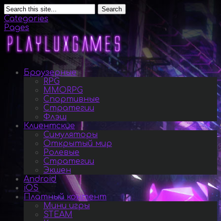
Search
Categories
Pages
Браузерные
RPG
MMORPG
Спортивные
Стратегии
Флэш
Клиентские
Симуляторы
Открытый мир
Ролевые
Стратегии
Экшен
Android
iOS
Платный контент
Мини игры
STEAM