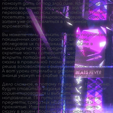
помогут дать отпор злой силе. Конечно, для
начала вы можете заглянуть в зал для
переговоров, но если это не поможет, стоит
посетить зал тренировок, обсерваторию, а
затем уже отправляться в туманное
королевство.
Вы можете сами оценить степень подготовки
похищенных сестер Красной Шапочки,
обследовав их пристанище. Сыграйте в
мини-игры
на поиск предметов: ищите
скрытые части артефакта; попробуйте
вскрыть потайные замки, составив сюжет
сказки в правильной последовательности,
решив головоломки с фигурками волков, оружия.
А вот уроки стрельбы и дополнительные
знания укажут на слабые места врага.
Дело сложное, а потому перед вами постоянно
будут ставиться задания – это поможет вам
сориентироваться и выбрать верное
направление. По пути собирайте полезные
предметы, среди них могут оказаться и
проклятые. Именно они помогут открыть
сказку в вашем сборнике и познакомить с