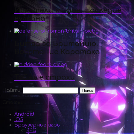
Искатели мифов. Наследие
вулкана
Битва за Британию.
Восстание Каратака
Тайные страхи
Найти:
Статьи
Android
iOS
Браузерные игры
RPG