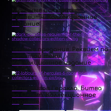
Мрачные истории.
Грейвитч. Коллекционное
издание
Темные предания. Реквием по
забытой тени.
Коллекционное издание
12 подвигов Геракла. Битва
за Олимп. Коллекционное
издание