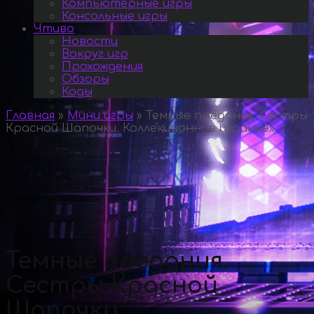
Компьютерные игры
Консольные игры
Чтиво
Новости
Вокруг игр
Прохождения
Обзоры
Коды
Главная
»
Мини игры
»
Темные предания. Сестры
Красной Шапочки. Коллекционное издание
»
Темные предания.
Сестры Красной
Шапочки.