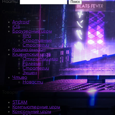
Найти:
Статьи
Android
iOS
Браузерные игры
RPG
Спортивные
Стратегии
Казино онлайн
Клиентские игры
Открытый мир
Ролевые
Стратегии
Экшен
Чтиво
Новости
Товары
STEAM
Компьютерные игры
Консольные игры