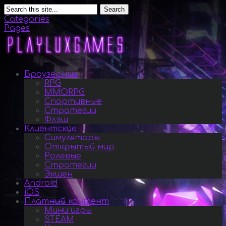
Search
Categories
Pages
Браузерные
RPG
MMORPG
Спортивные
Стратегии
Флэш
Клиентские
Симуляторы
Открытый мир
Ролевые
Стратегии
Экшен
Android
iOS
Платный контент
Мини игры
STEAM