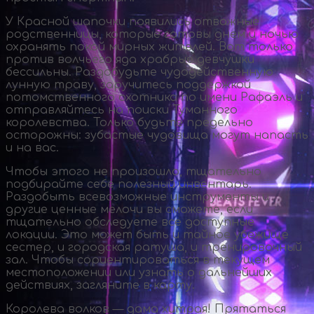
У Красной шапочки появились отважные
родственницы, которые готовы днем и ночью
охранять покой мирных жителей. Вот только
против волчьего яда храбрые девчушки
бессильны. Раздобудьте чудодейственную
лунную траву, заручитесь поддержкой
потомственного охотника по имени Рафаэль и
отправляйтесь на поиски Туманного
королевства. Только будьте предельно
осторожны: зубастые чудовища могут напасть
и на вас.
Чтобы этого не произошло, тщательно
подбирайте себе полезный инвентарь.
Раздобыть всевозможные инструменты и
другие ценные мелочи вы сможете, если
тщательно обследуете все доступные
локации. Это может быть и тайное убежище
сестер, и городская ратуша, и тренировочный
зал. Чтобы сориентироваться в текущем
местоположении или узнать о дальнейших
действиях, загляните в карту.
Королева волков — дама хитрая! Прятаться