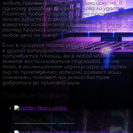
любит, причем делает это весьма искусно. В
одиночку разоблачить ее вам вряд ли удастся.
Поэтому любым способом нужно проникнуть в
логово зубастой повелительницы, решить кучу
каверзных головоломок и вызволить из плена
сестер Красной шапочки. Ведь вместе вам
любое дело по плечу!
Если в процессе поиска скрытых предметов или
в другой затруднительной ситуации вам
потребуется помощь, вы в любой момент
можете воспользоваться подсказкой. Кроме
того, в коллекционном издании игры доступен
гид по прохождению, который развеет ваши
сомнения и поможет как можно быстрее
добраться до призовой игры.
Похожие товары
Тайные страхи