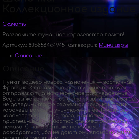
Коллекционное издание
Скачать
Разгромите туманное королевство волков!
Артикул:
80b8564c4945
Категория:
Мини игры
Описание
Описание
Пункт вашего нового назначения — восточная
Франция. К сожалению, вас туда не в отпуск
отправляют, а на очередное расследование.
Ведь вы же гениальный детектив! Иначе вам бы
не доверили такое серьезное дело, как поиск
королевы волков и уничтожение ее Туманного
королевства. Кроме того, мохнатых
приспешников у зубастой дамочки развелось
немало. С ними бы тоже не мешало
разобраться, ибо не дают они спокойно жить
простым смертным.