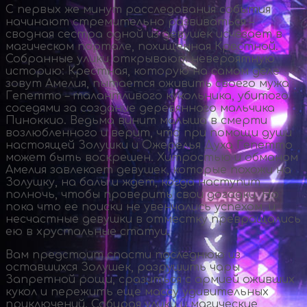
С первых же минут расследования события
начинают стремительно развиваться –
сводная сестра одной из девушек исчезает в
магическом портале, похищенная Крестной.
Собранные улики открывают невероятную
историю: Крестная, которую на самом деле
зовут Амелия, пытается оживить своего мужа
Гепетто – талантливого кукольника, убитого
соседями за создание деревянного мальчика
Пиноккио. Ведьма винит малыша в смерти
возлюбленного и верит, что при помощи души
настоящей Золушки и Ожерелья Духа Гепетто
может быть воскрешен. Хитростью и обманом
Амелия завлекает девушек, которые похожи на
Золушку, на балы и ждет, когда наступит
полночь, чтобы проверить свои догадки. Но
пока что ее поиски не увенчались успехом, и
несчастные девушки в отместку превращались
ею в хрустальные статуи.
Вам предстоит спасти последнюю из
оставшихся Золушек, разрушить чары
Запретной рощи, сразиться с армией оживших
кукол и пережить еще массу удивительных
приключений. Собирая улики и магические