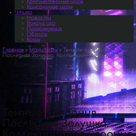
Компьютерные игры
Консольные игры
Чтиво
Новости
Вокруг игр
Прохождения
Обзоры
Коды
Главная
»
Мини игры
»
Темные предания.
Последняя Золушка. Коллекционное издание
»
Темные предания.
Последняя Золушка.
Коллекционное издание