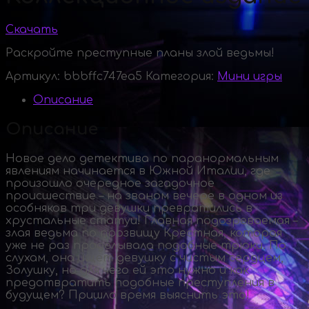
Скачать
Раскройте преступные планы злой ведьмы!
Артикул:
bbbffc747ea5
Категория:
Мини игры
Описание
Описание
Новое дело детектива по паранормальным
явлениям начинается в Южной Италии, где
произошло очередное загадочное
происшествие – на званом вечере в одном из
особняков три девушки превратились в
хрустальные статуи! Главная подозреваемая –
злая ведьма по прозвищу Крестная, которая
уже не раз проделывала подобные трюки. По
слухам, она ищет девушку с чистым сердцем,
Золушку, но для чего ей это нужно и как
предотвратить подобные преступления в
будущем? Пришло время выяснить это!