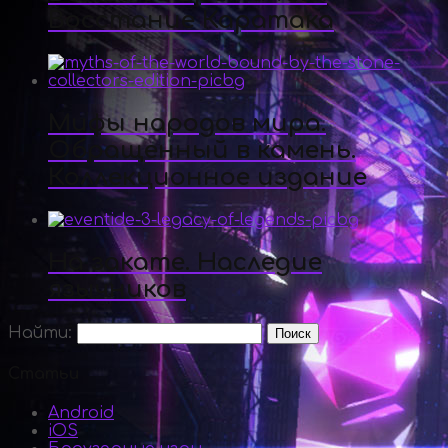
Восстание Каратака
Мифы народов мира.
Обращенный в камень.
Коллекционное издание
На закате. Наследие
язычников
Найти:
Статьи
Android
iOS