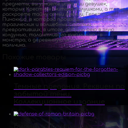
предметы, вы узнаете истории девушек,
которых Крестная считала Золушками, а также
раскроете тайну семьи Амелии, Гепетто и
Пиноккио, в которой произошло множество
трагических и волшебных событий,
превративших, в итоге, добрую фею в злую
колдунью, талантливого кукольника – в
монстра, а деревянную игрушку – в настоящего
мальчика.
Похожие товары
Темные предания. Реквием по
забытой тени.
Коллекционное издание
Битва за Британию.