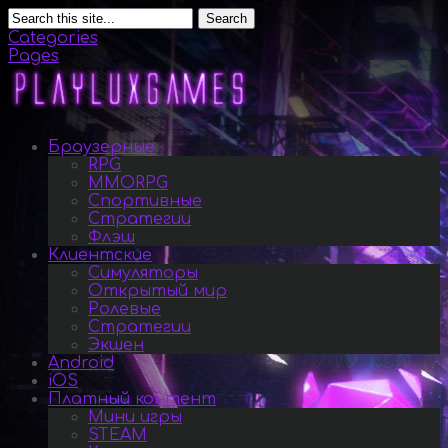
Search
Categories
Pages
Браузерные
RPG
MMORPG
Спортивные
Стратегии
Флэш
Клиентские
Симуляторы
Открытый мир
Ролевые
Стратегии
Экшен
Android
iOS
Платный контент
Мини игры
STEAM