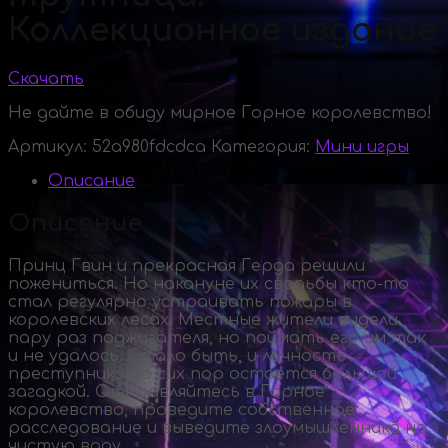
Коллекционное издание
Скачать
Не дайте в обиду мирное Горное королевство!
Артикул:
52a980fdcdca
Категория:
Мини игры
Описание
Описание
Принц Гвин и прекрасная Герда решили
пожениться. Но накануне их свадьбы
кто-то
стал регулярно устраивать пожары в
королевских лесах. Местные жители видели
пару раз поджигателя, но поймать его им так
и не удалось. Стало быть, и личность
преступника до сих пор остается большой
загадкой. Отправляйтесь в Горное
королевство, проведите собственное
расследование и выведите злоумышленника на
чистую воду.