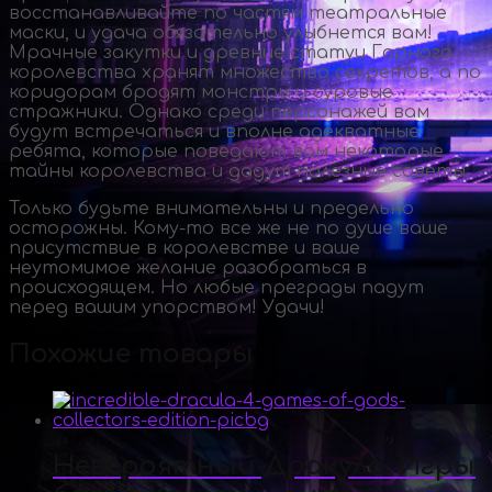
восстанавливайте по частям театральные
маски, и удача обязательно улыбнется вам!
Мрачные закутки и древние статуи Горного
королевства хранят множество секретов, а по
коридорам бродят монстры и суровые
стражники. Однако среди персонажей вам
будут встречаться и вполне адекватные
ребята, которые поведают вам некоторые
тайны королевства и дадут полезные советы.
Только будьте внимательны и предельно
осторожны.
Кому-то
все же не по душе ваше
присутствие в королевстве и ваше
неутомимое желание разобраться в
происходящем. Но любые преграды падут
перед вашим упорством! Удачи!
Похожие товары
Невероятный Дракула. Игры