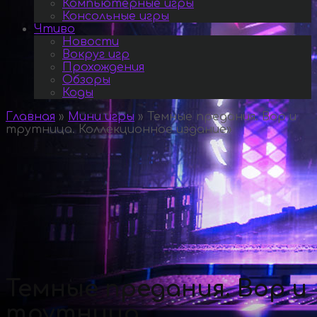
Компьютерные игры
Консольные игры
Чтиво
Новости
Вокруг игр
Прохождения
Обзоры
Коды
Главная
»
Мини игры
»
Темные предания. Вор и
трутница. Коллекционное издание
»
Темные предания. Вор и
трутница.