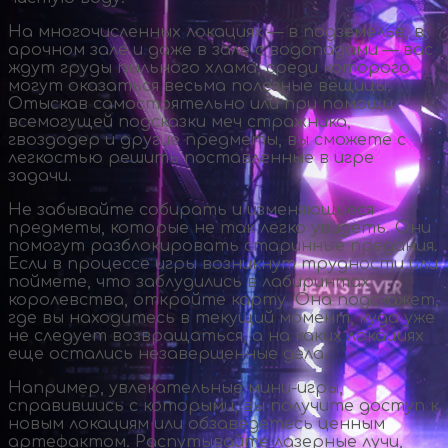
На многочисленных локациях — в подземелье, в
арочном зале и даже в зале с водопадами — вас
ждут груды пыльного хлама, среди которого
могут оказаться весьма полезные вещицы.
Отыскав самостоятельно или при помощи
всемогущей подсказки меч стражника,
гвоздодер и другие предметы, вы сможете с
легкостью решить поставленные в игре
задачи.
Не забывайте собирать и изменяющиеся
предметы, которые не так легко увидеть. Они
помогут разблокировать старинные предания.
Если в процессе игры возникнут трудности или
поймете, что заблудились в лабиринтах
королевства, откройте карту. Она подскажет,
где вы находитесь в текущий момент, куда уже
не следует возвращаться, а на каких локациях
еще остались незавершенные дела.
Например, увлекательные
мини-игры
,
справившись с которыми, вы получите доступ к
новым локациям или обзаведетесь ценным
артефактом. Распутывайте лазерные лучи,