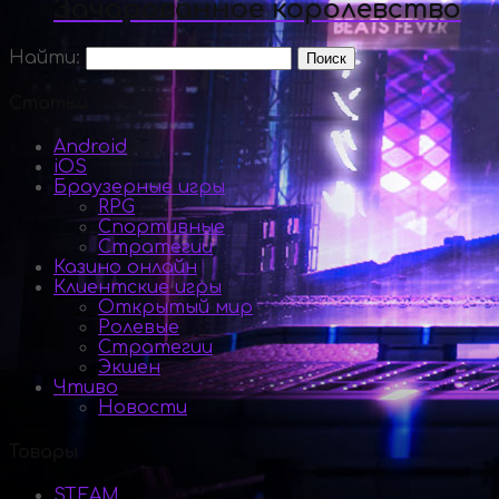
Зачарованное королевство
Найти:
Статьи
Android
iOS
Браузерные игры
RPG
Спортивные
Стратегии
Казино онлайн
Клиентские игры
Открытый мир
Ролевые
Стратегии
Экшен
Чтиво
Новости
Товары
STEAM