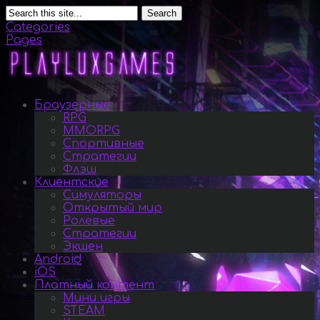
Search
Categories
Pages
Браузерные
RPG
MMORPG
Спортивные
Стратегии
Флэш
Клиентские
Симуляторы
Открытый мир
Ролевые
Стратегии
Экшен
Android
iOS
Платный контент
Мини игры
STEAM