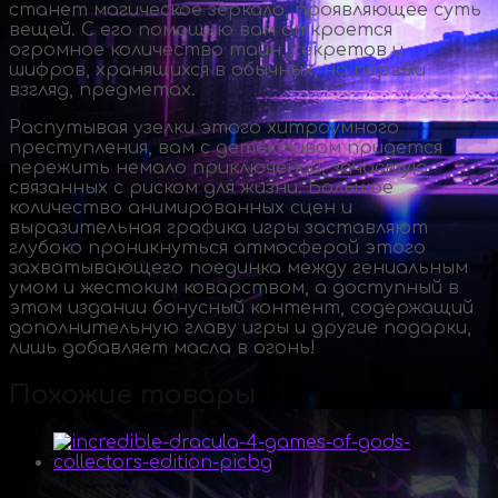
станет магическое зеркало, проявляющее суть
вещей. С его помощью вам откроется
огромное количество тайн, секретов и
шифров, хранящихся в обычных, на первый
взгляд, предметах.
Распутывая узелки этого хитроумного
преступления, вам с детективом придется
пережить немало приключений, зачастую
связанных с риском для жизни. Большое
количество анимированных сцен и
выразительная графика игры заставляют
глубоко проникнуться атмосферой этого
захватывающего поединка между гениальным
умом и жестоким коварством, а доступный в
этом издании бонусный контент, содержащий
дополнительную главу игры и другие подарки,
лишь добавляет масла в огонь!
Похожие товары