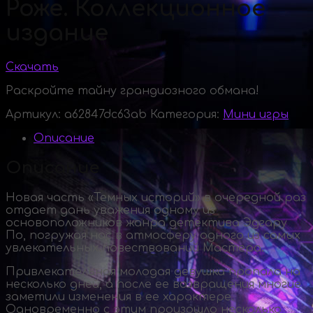
Роже. Коллекционное
издание
Скачать
Раскройте тайну грандиозного обмана!
Артикул:
a62847dc63ab
Категория:
Мини игры
Описание
Описание
Новая часть «Темных историй» в очередной раз
отдает дань уважения одному из
основоположников жанра детектива Эдгару
По, погружая нас в атмосферу одного из самых
увлекательных повествований Мастера.
Привлекательная молодая девушка пропала на
несколько дней, а после ее возвращения многие
заметили изменения в ее характере.
Одновременно с этим произошло несколько