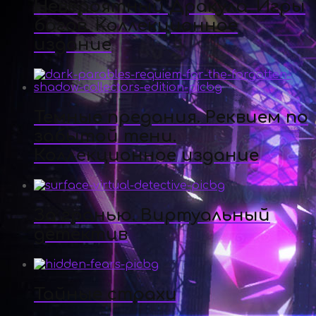
Невероятный Дракула. Игры
богов. Коллекционное
издание
Темные предания. Реквием по
забытой тени.
Коллекционное издание
За гранью. Виртуальный
детектив
Тайные страхи