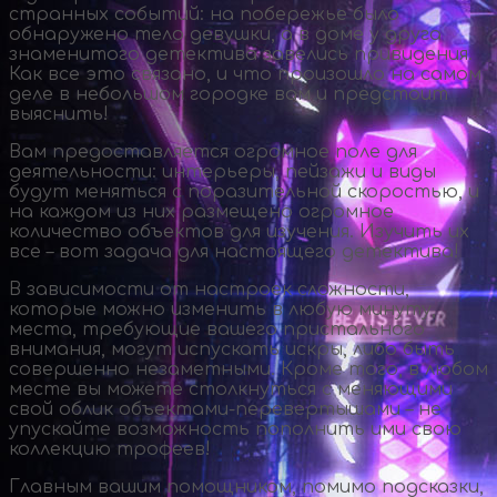
странных событий: на побережье было
обнаружено тело девушки, а в доме у друга
знаменитого детектива завелись привидения.
Как все это связано, и что произошло на самом
деле в небольшом городке вам и предстоит
выяснить!
Вам предоставляется огромное поле для
деятельности: интерьеры, пейзажи и виды
будут меняться с поразительной скоростью, и
на каждом из них размещено огромное
количество объектов для изучения. Изучить их
все – вот задача для настоящего детектива!
В зависимости от настроек сложности,
которые можно изменить в любую минуту,
места, требующие вашего пристального
внимания, могут испускать искры, либо быть
совершенно незаметными. Кроме того, в любом
месте вы можете столкнуться с меняющими
свой облик
объектами-перевертышами
– не
упускайте возможность пополнить ими свою
коллекцию трофеев!
Главным вашим помощником, помимо подсказки,