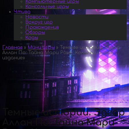
Компьютерные игры
Консольные игры
Чтиво
Новости
Вокруг игр
Прохождения
Обзоры
Коды
Главная
»
Мини игры
»
Темные истории. Эдгар
Аллан По: Тайна Мари Роже. Коллекционное
издание
»
Темные истории. Эдгар
Аллан По: Тайна Мари