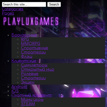
Search
Categories
Pages
Браузерные
RPG
MMORPG
Спортивные
Стратегии
Флэш
Клиентские
Симуляторы
Открытый мир
Ролевые
Стратегии
Экшен
Android
iOS
Платный контент
Мини игры
STEAM