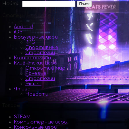
Найти:
Статьи
Android
iOS
Браузерные игры
RPG
Спортивные
Стратегии
Казино онлайн
Клиентские игры
Открытый мир
Ролевые
Стратегии
Экшен
Чтиво
Новости
Товары
STEAM
Компьютерные игры
Консольные игры