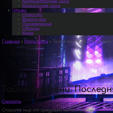
Компьютерные игры
Консольные игры
Чтиво
Новости
Вокруг игр
Прохождения
Обзоры
Коды
Главная
»
Мини игры
»
Тайны времени. Последняя 
Тайны времени. Последн
Скачать
Спасите мир от грядущей катастрофы!