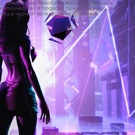
 лучше сразу заносите все интересное в
лектричество в подвале починить надо, то
омец в черном капюшоне не дремлет…
ние