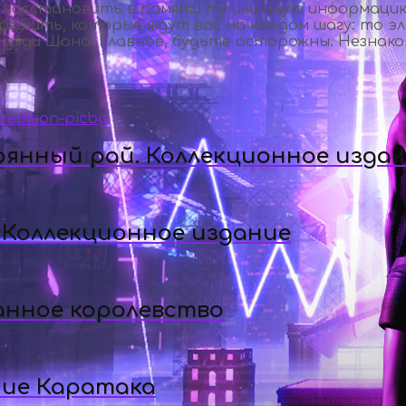
осстановить в памяти ту или иную информацию,
 решить, которые ждут вас на каждом шагу: то э
 дяди Шона. Главное, будьте осторожны. Незнак
рянный рай. Коллекционное изда
 Коллекционное издание
анное королевство
ние Каратака