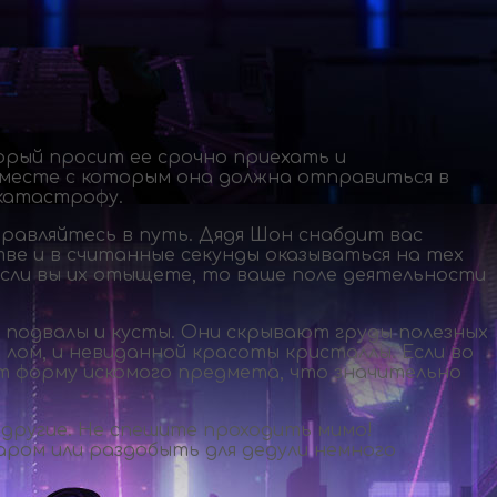
орый просит ее срочно приехать и
 вместе с которым она должна отправиться в
катастрофу.
правляйтесь в путь. Дядя Шон снабдит вас
е и в считанные секунды оказываться на тех
если вы их отыщете, то ваше поле деятельности
, подвалы и кусты. Они скрывают груды полезных
лом, и невиданной красоты кристаллы. Если во
т форму искомого предмета, что значительно
 другие. Не спешите проходить мимо!
аром или раздобыть для дедули немного