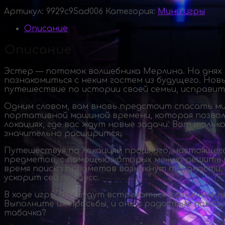
Артикул:
9929c95ad006
Категория:
Мини игры
Описание
Описание
Эстер — потомок волшебника Мерлина. На днях 
познакомиться с неким гостем из будущего. Но
путешествие по истории своей семьи, исправи
Одним словом, вам вновь предстоит спасать мир
портативной машиной времени, которая позвол
локациях, где вас ждут новые задачи. Вот толь
значительно расширится.
Путешествуя по локациям прошлого, настоящего 
предметов, с помощью которых можно решить мас
время поиска предметов возникнут трудности,
ускорит сей процесс.
В ходе игры вам будут встречаться различные п
Выполните их просьбы, и они с радостью помогу
табачка?