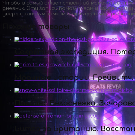
Чтобы в самый ответственный момент быстро в
дневник. Эти записи помогут вам и головоломки
дверь с хитрым замком открыть в лаборатории
Похожие товары
Секретная экспедиция. Поте
Мрачные истории. Грейвитч.
Пасьянс Белоснежка. Зачаров
Битва за Британию. Восста