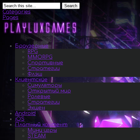
Search
Categories
Pages
Браузерные
RPG
MMORPG
Спортивные
Стратегии
Флэш
Клиентские
Симуляторы
Открытый мир
Ролевые
Стратегии
Экшен
Android
iOS
Платный контент
Мини игры
STEAM