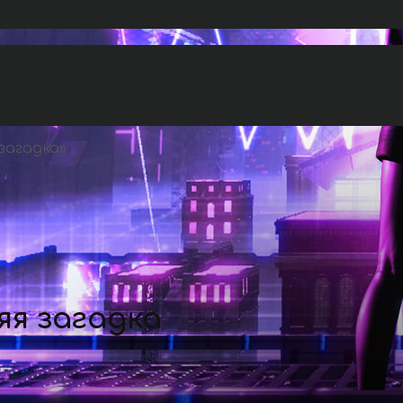
загадка
»
яя загадка