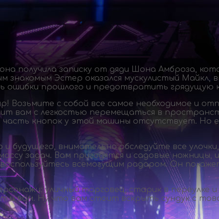
она получила записку от дяди Шона Амброза, кот
вым знакомым Эстер оказался мускулистый Майкл,
ть ошибки прошлого и предотвратить грядущую 
! Возьмите с собой все самое необходимое и от
ит вам с легкостью перемещаться в пространств
ко часть кнопок у этой машины отсутствует. Но 
и будущего, внимательно обследуйте все улочки
су задач. Вам пригодятся и садовые ножницы, и 
 воспользуйтесь всемогущим радаром. Он покаже
ерсонажи: уличный торговец, старик в переулке и
т и вам. Ну что вам стоит вскрыть сундук с тов