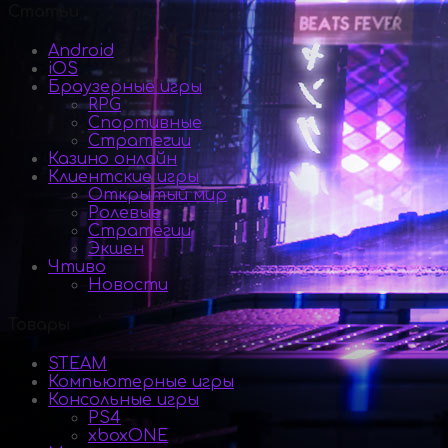
Статьи
Android
iOS
Браузерные игры
RPG
Спортивные
Стратегии
Казино онлайн
Клиентские игры
Открытый мир
Ролевые
Стратегии
Экшен
Чтиво
Новости
Товары
STEAM
Компьютерные игры
Консольные игры
PS4
xboxONE