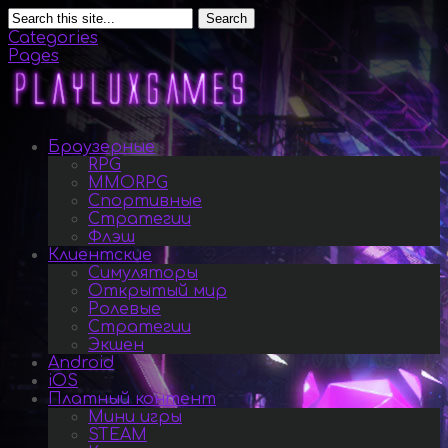
Search
Categories
Pages
Браузерные
RPG
MMORPG
Спортивные
Стратегии
Флэш
Клиентские
Симуляторы
Открытый мир
Ролевые
Стратегии
Экшен
Android
iOS
Платный контент
Мини игры
STEAM