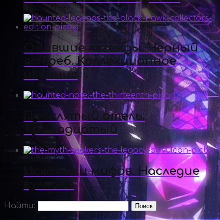
Ожившие легенды. Черный
ястреб. Коллекционное
издание
Проклятый отель.
Тринадцатый
Искатели мифов. Наследие
вулкана
Найти: