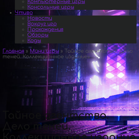
Компьютерные игры
Консольные игры
Чтиво
Новости
Вокруг игр
Прохождения
Обзоры
Коды
Главная
»
Мини игры
»
Тайное агентство. Дело
теней. Коллекционное издание
»
Тайное агентство.
Дело теней.
Коллекционное издание