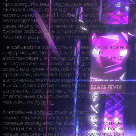
происходить невообразимые вещи. Бедолага
пытался избавиться от него, но все тщетно:
карта непобедима! Проведите собственное
расследование и распутайте клубок тайн,
связанных с библиотечным раритетом. Только
будьте осторожны и предельно внимательны!
Клиент-призрак
не даст покоя и вам.
Не забывайте заносить в дневник всю важную
информацию, чтобы в любой момент
восстановить нить происходящих событий. На
многочисленных локациях, будь то подвал,
сарай или кухня, собирайте полезные
предметы, которые пригодятся вам при
выполнении текущих задач. Любая проволока,
вилка и даже стакан могут вас здорово
выручить. Собирайте и тщательно
спрятанных скорпионов. Как говорится,
лишними не будут.
А чтобы не заблудиться и вовремя
сориентироваться в своем местоположении,
почаще заглядывайте в карту. В считанные
секунды вы узнаете, на каких локациях вас ждут
новые задания и каверзные головоломки. Вам