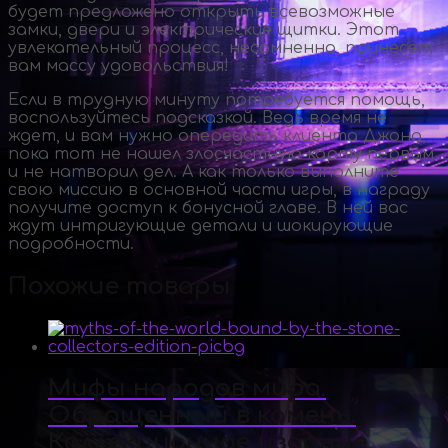
будет предложено открыть всевозможные
замки, двери и электрические щитки. Этот
увлекательный процесс, несомненно, принесет
вам массу удовольствия!
Если в трудную минуту потребуется помощь,
воспользуйтесь подсказкой. Ведь время не
ждет, и вам нужно опередить клиента Джона,
пока тот не нашел злосчастную карту первым
и не натворил дел. А как только выполните
свою миссию в основной части игры, в награду
получите доступ к бонусной главе. В ней вас
ждут интригующие детали и шокирующие
подробности.
Похожие товары
Мифы народов мира.
Обращенный в камень.
Коллекционное издание