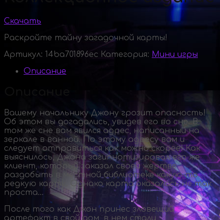
Скачать
Раскройте тайну загадочной карты!
Артикул:
14ba701896ec
Категория:
Мини игры
Описание
Описание
Вашему начальнику Джону грозит опасность!
Об этом вы догадались, увидев его во сне. В
том же сне вам явился адрес, написанный на
зеркале в ванной. По этому адресу вам и
следует отправиться как можно скорее! Как
выяснилось, Джона загипнотизировал его же
клиент, который заказал своей жертве
раздобыть в местной библиотеке
какую-то
редкую карту. Однако карта оказалась не так
проста…
После того как Джон принес зловещий
артефакт в свой дом, в нем стали