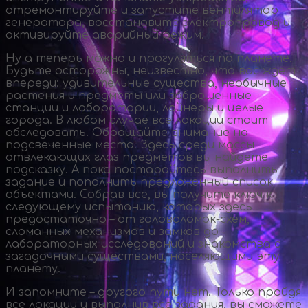
отремонтируйте и запустите вентилятор
генератора, восстановите электропровод и
активируйте аварийный режим.
Ну а теперь можно и прогуляться по планете.
Будьте осторожны, неизвестно, что вас ждет
впереди: удивительные существа, необычные
растения и предметы или заброшенные
станции и лаборатории, лайнеры и целые
города. В любом случае все локации стоит
обследовать. Обращайте внимание на
подсвеченные места. Здесь среди массы
отвлекающих глаз предметов вы найдете
подсказку. А пока постарайтесь выполнить
задание и пополнить предложенный список
объектами. Собрав все, вы получите ключ к
следующему испытанию, которых здесь
предостаточно – от
головоломок-схем
,
сломанных механизмов и замков до
лабораторных исследований и знакомства с
загадочными существами, населяющими эту
планету.
И запомните – другого пути нет. Только пройдя
все локации и выполнив все задания, вы сможете