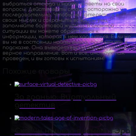
выбраться отсюда и найти ответы на свои
вопросы. Действовать стоит осторожно и
последовательно. Чтобы не потеряться в
своих мыслях и сохранить ясность ума,
заполняйте бортовой журнал. В сложной
ситуации вы можете обратиться к
информации, которая в нем храниться. Если же
вы не в состоянии найти выход, прибегните к
подсказке. Она выведет вас из тупика, указав
верное направление. Вот и все, инструктаж
проведен, и вы готовы к испытаниям!
Похожие товары
За гранью. Виртуальный
детектив
Сказки нашего времени. Эра