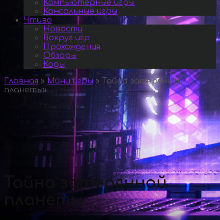
Компьютерные игры
Консольные игры
Чтиво
Новости
Вокруг игр
Прохождения
Обзоры
Коды
Главная
»
Мини игры
»
Тайна затерянной
планеты
»
Тайна затерянной
планеты