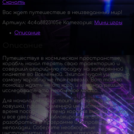
Скачать
Вас ждет путешествие в неизведанный мир!
Артикул:
4c4a8823105e
Категория:
Мини игры
Описание
Описание
Путешествуя в космическом пространстве,
корабль начал терять свою траекторию и
совершил аварийную посадку на затерянной
планете во Вселенной. Экипаж чудом уцелел, но
самому кораблю не так повезло. Вот только
помощи ждать не от кого, и команда решила
исследовать это необычное место.
Для начала им предстоит выбраться из
ловушки, приготовленной им системой. Во
время посадки система корабля выдала ошибку,
и все двери были заблокированы. Вам стоит
разобраться в программе и исправить
неполадки. Соберите необходимые
инструменты и почините устройства,