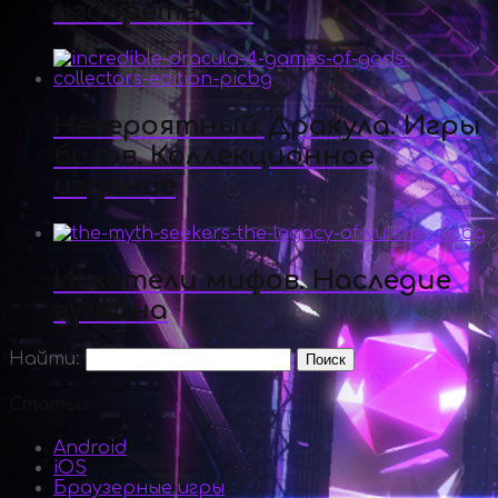
изобретений
Невероятный Дракула. Игры
богов. Коллекционное
издание
Искатели мифов. Наследие
вулкана
Найти:
Статьи
Android
iOS
Браузерные игры