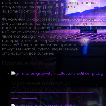
процесс — изменить цвет обложки дневника,
оформление своего инвентаря или
животного-помощника
.
Финальным аккордом всех игр серии станет
бонусная глава, которая станет доступна
после выполнения основного задания. Именно в
ней открывается главная тайна – кем же
является загадочный мистер Дадли, и,
поверьте, ответ поразит вас! Хотите узнать
его имя? Тогда не теряйте времени, ведь с
каждой минутой сумасшедший клоун
становится все сильнее!
Похожие товары
Мрачные истории.
Грейвитч. Коллекционное
издание