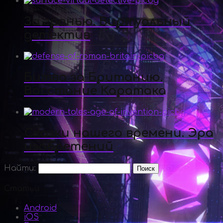
За гранью. Виртуальный
детектив
Битва за Британию.
Восстание Каратака
Сказки нашего времени. Эра
изобретений
Найти:
Статьи
Android
iOS