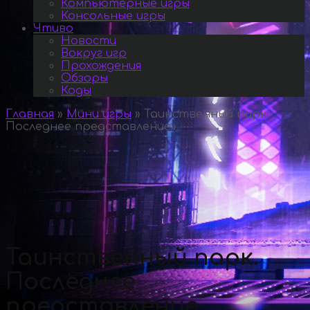
Компьютерные игры
Консольные игры
Чтиво
Новости
Вокруг игр
Прохождения
Обзоры
Коды
Главная
»
Мини игры
»
Таинственный парк.
Последнее представление
»
Таинственный парк.
Последнее
представление