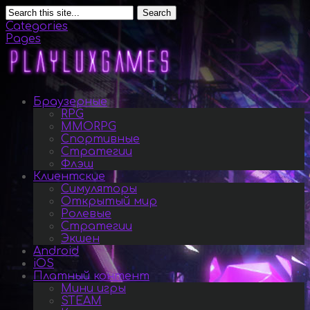
Search
Categories
Pages
Браузерные
RPG
MMORPG
Спортивные
Стратегии
Флэш
Клиентские
Симуляторы
Открытый мир
Ролевые
Стратегии
Экшен
Android
iOS
Платный контент
Мини игры
STEAM