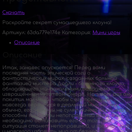
Скачать
Раскройте секрет сумасшедшего клоуна!
Артикул:
63da779e174e
Категория:
Мини игры
Описание
Описание
Итак, занавес опускается! Перед вами
последняя часть эпической саги о
фантастических мирах, созданных больной
фантазией мистера Дадли – безумного клоуна,
обладающего маниакальными повадками и
извращенным чувством юмора. На этот раз он
похитил мальчика, чтобы с его помощью
навсегда вернуться в реальный мир, но, как
обычно, его методы не сулят ничего хорошего и
способны принести непоправимый вред. Вам
необходимо остановить его до того, как
ситуация станет непоправимой, и заодно – раз
и навсегда избавить мир от безумного