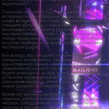
коротышки.
Помните толстяка Луи, призрак которого
встречался вам в прошлых играх серии? Вы
снова встретитесь с ним, но в этот раз не
спешите вступить с ним в хватку – возможно,
он сможет помочь вам в расследовании. Дайте
ему шанс проявить себя с лучшей стороны и
тогда перед вами откроются тайны, которые
он успел выведать за время сотрудничества с
мистером Дадли.
Как всегда, вас ожидает огромное количество
загадок и головоломок, придуманных, кажется, с
единственной целью – свести вас с ума своей
невероятной логикой. Но тем интереснее
будет разгадать их все, тем более, что за
успешное прохождение вам будут даваться
различные награды, отмечающие достижение
новых уровней мастерства.
Время от времени вы будете находить
леденцы, разбросанные в самых неожиданных
местах. Собирайте их, чтобы обменять на
покупки в магазине и разнообразить игровой