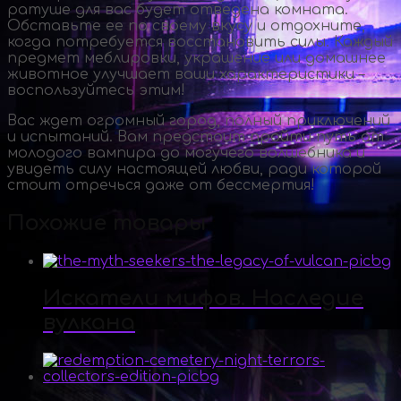
ратуше для вас будет отведена комната.
Обставьте ее по своему вкусу и отдохните,
когда потребуется восстановить силы. Каждый
предмет меблировки, украшение или домашнее
животное улучшает ваши характеристики –
воспользуйтесь этим!
Вас ждет огромный город, полный приключений
и испытаний. Вам предстоит пройти путь от
молодого вампира до могучего волшебника и
увидеть силу настоящей любви, ради которой
стоит отречься даже от бессмертия!
Похожие товары
Искатели мифов. Наследие
вулкана