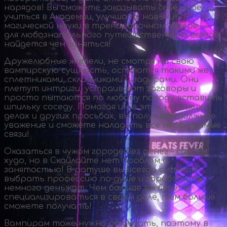
нарядов! Вы сможете заказывать себе мебель,
учиться в Академии, улучшать навыки
магической науки в тренировочном лагере —
для любознательного путешественника всегда
найдется чем заняться!
Дружелюбные жители, не смотря на свою
вампирскую сущность, остаются такими же
сплетниками, склочниками и задирами. Они
плетут интриги, устраивают заговоры и
просто пытаются по любому поводу вставить
шпильку соседу. Помогая им в этих нелегких
делах и других просьбах, вы получите должное
уважение и сможете наладить все необходимые
связи!
Оказаться в чужом городе без денег – совсем
худо, но в Скайлайте нет проблем с
занятостью! В ратуше вы всегда сможете
выбрать профессию по душе и заработать
немного деньжат. Чем больше вы будете
специализироваться в своем деле, тем больше
сможете получать!
Вампирам тоже нужно отдыхать, поэтому в