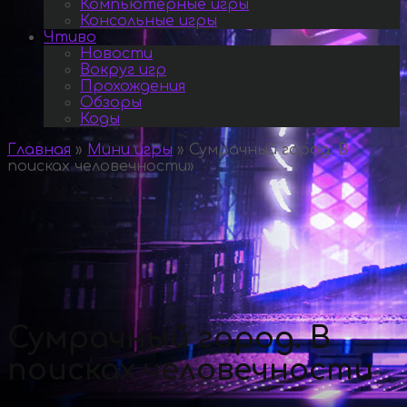
Компьютерные игры
Консольные игры
Чтиво
Новости
Вокруг игр
Прохождения
Обзоры
Коды
Главная
»
Мини игры
»
Сумрачный город. В
поисках человечности
»
Сумрачный город. В
поисках человечности