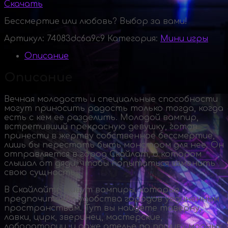
Скачать
Бессмертие или любовь? Выбор за вами!
Артикул:
74083dc6a9c9
Категория:
Мини игры
Описание
Описание
Вечная молодость и специальные способности
могут приносить радость только тогда, когда
есть с кем ее разделить. Молодой вампир,
встретивший прекрасную девушку, готов
принести в жертву собственное бессмертие,
лишь бы перестать быть монстром для нее. Он
отправляется в город Скайлат, о котором
слышал от дяди, чтобы попытаться изменить
свою сущность.
В Скайлайте живут вампиры, которые
предпочитают удобства городов уединенным
пространствам. Тут вы найдете таверну,
лавки, цирк, зверинец, мастерские,
лаборатории, и даже ателье по пошиву модных