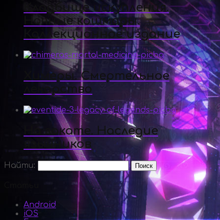
Кладбище искупления.
Ночные кошмары.
Коллекционное издание
Химеры. Смертельное
лекарство
На закате. Наследие
язычников
Найти:
Статьи
Android
iOS