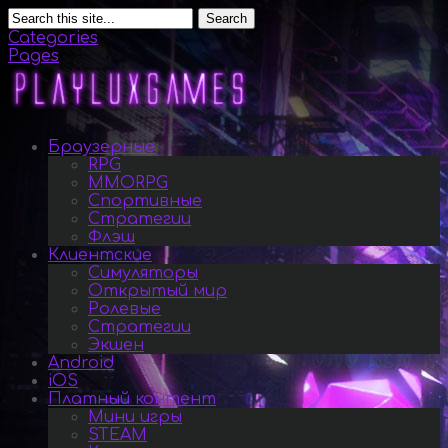
Search
Categories
Pages
Браузерные
RPG
MMORPG
Спортивные
Стратегии
Флэш
Клиентские
Симуляторы
Открытый мир
Ролевые
Стратегии
Экшен
Android
iOS
Платный контент
Мини игры
STEAM