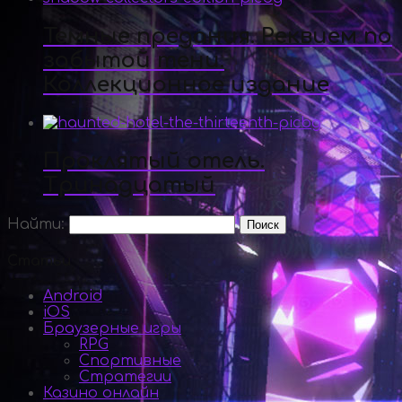
Темные предания. Реквием по
забытой тени.
Коллекционное издание
Проклятый отель.
Тринадцатый
Найти:
Статьи
Android
iOS
Браузерные игры
RPG
Спортивные
Стратегии
Казино онлайн