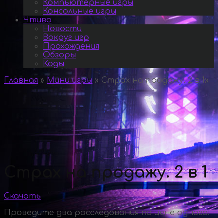
Компьютерные игры
Консольные игры
Чтиво
Новости
Вокруг игр
Прохождения
Обзоры
Коды
Главная
»
Мини игры
»
Страх на продажу. 2 в 1
»
Страх на продажу. 2 в 1
Скачать
Проведите два расследования по цене одного!