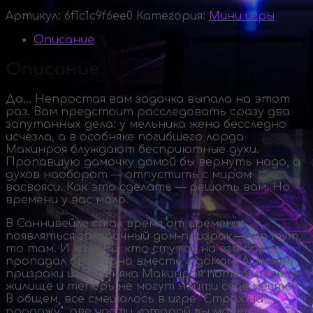
Артикул:
6f1c1c9f6ee0
Категория:
Мини игры
Описание
Описание
Да… Непростая вам задачка выпала на этот
раз. Вам предстоит расследовать сразу два
запутанных дела: у мельника жена бесследно
исчезла, а в особняке погибшего лорда
Макинроя блуждают бесприютные духи.
Пропавшую дамочку домой бы вернуть надо, а
духов наоборот — отпустить с миром
восвояси. Как это сделать — решать вам. Но
времени у вас мало.
В Саннивейле стал время от времени
появляться загадочный
дом-призрак
— то тут,
то там. И каждый, кто ступал на его порог,
пропадал бесследно вместе с домом. А, может,
призраки из особняка Макинроя потеряли свое
жилище и теперь не могут найти себе место?
В общем, все смешалось в игре "Страх на
продажу", две части которой вы можете