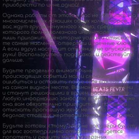
приобрести по цене одной!
Однако работы от этого у вас не убавится. На
многочисленных локациях обоих коллекторов
вас ждут груды ненужного хлама, среди
которого полно полезного инвентаря. Надо
лишь приложить некоторые усилия и отыскать
те самые масленки, отвертки и гаечные ключи.
А если вдруг наступит отчаяние, не опускайте
руки! Воспользуйтесь подсказкой и действуйте
дальше.
Будьте предельно внимательны. Виновники
происходящих событий могли случайно
ошибиться и оставить после себя важные улики
на самом видном месте. Возможно, именно они
и станут решающими в вашем расследовании.
Любую информацию заносите в дневник. Позже
она вам обязательно пригодится и поможет
отыскать пропавшую жену мельника и других
бедолаг, ставших жертвами неуловимого дома.
Будьте готовы к тому, что не все двери будут
для вас гостеприимно открыты. Придется
попотеть и решить массу каверзных