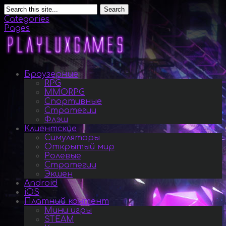
Search
Categories
Pages
Браузерные
RPG
MMORPG
Спортивные
Стратегии
Флэш
Клиентские
Симуляторы
Открытый мир
Ролевые
Стратегии
Экшен
Android
iOS
Платный контент
Мини игры
STEAM