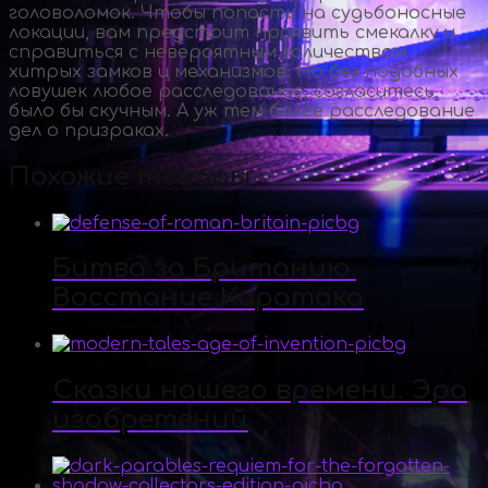
головоломок. Чтобы попасть на судьбоносные
локации, вам предстоит проявить смекалку и
справиться с невероятным количеством
хитрых замков и механизмов. Но без подобных
ловушек любое расследование, согласитесь,
было бы скучным. А уж тем более расследование
дел о призраках.
Похожие товары
Битва за Британию.
Восстание Каратака
Сказки нашего времени. Эра
изобретений