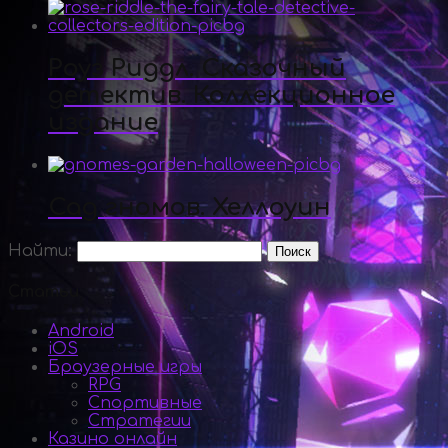
Роуз Риддл. Сказочный
детектив. Коллекционное
издание
Сад гномов. Хеллоуин
Найти:
Статьи
Android
iOS
Браузерные игры
RPG
Спортивные
Стратегии
Казино онлайн