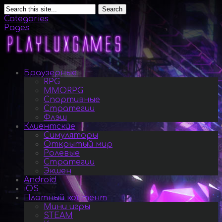
Search
Categories
Pages
Браузерные
RPG
MMORPG
Спортивные
Стратегии
Флэш
Клиентские
Симуляторы
Открытый мир
Ролевые
Стратегии
Экшен
Android
iOS
Платный контент
Мини игры
STEAM