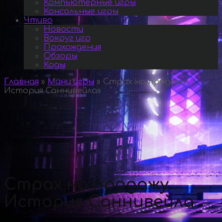
Компьютерные игры
Консольные игры
Чтиво
Новости
Вокруг игр
Прохождения
Обзоры
Коды
Главная
»
Мини игры
»
Страх на продажу.
История Саннивейла
»
Страх на продажу.
История Саннивейла