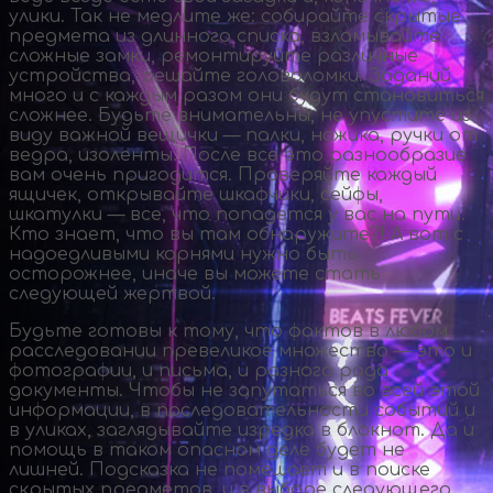
улики. Так не медлите же: собирайте скрытые
предмета из длинного списка, взламывайте
сложные замки, ремонтируйте различные
устройства, решайте головоломки. Заданий
много и с каждым разом они будут становиться
сложнее. Будьте внимательны, не упустите из
виду важной вещички — палки, ножика, ручки от
ведра, изоленты. После все это разнообразие
вам очень пригодится. Проверяйте каждый
ящичек, открывайте шкафчики, сейфы,
шкатулки — все, что попадется у вас на пути.
Кто знает, что вы там обнаружите?! А вот с
надоедливыми корнями нужно быть
осторожнее, иначе вы можете стать
следующей жертвой.
Будьте готовы к тому, что фактов в любом
расследовании превеликое множество — это и
фотографии, и письма, и разного рода
документы. Чтобы не запутаться во всей этой
информации, в последовательности событий и
в уликах, заглядывайте изредка в блокнот. Да и
помощь в таком опасном деле будет не
лишней. Подсказка не помешает и в поиске
скрытых предметов, и в выборе следующего