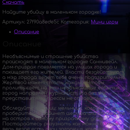
Скачать
Найдите убийцу в маленьком городке!
Артикул:
27f90a8ede5c
Категория:
Мини игры
Описание
Описание
Необъяснимые и страшные убийства
происходят в маленьком городке Саннивейл.
Дом-призрак
появляется на улицах города и
похищает его жителей. Власти бездействуют,
а мэр города ведет себя очень подозрительно.
Жертвой может стать каждый! Чтобы
пролить свет на эти необъяснимые события, в
город направлен журналист. Но без вас
представителю прессы не справиться.
Обследуйте локации: мельницу, колодец, архив,
проберитесь в кабинет шерифа или сплавайте
на остров к самому призрачному дому.
Постарайтесь разузнать как можно больше,
ведь везде есть свои загадки и, конечно же,