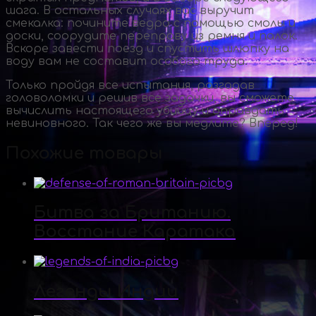
шага. В остальных случаях вас выручит
смекалка: почините ведро с помощью смолы и
доски, соорудите переправу из ремня и палок.
Вскоре завести поезд и спустить шлюпку на
воду вам не составит особого труда.
Только пройдя все испытания, разгадав
головоломки и решив все задачки, вы сможете
вычислить настоящего убийцу и оправдать
невиновного. Так чего же вы медлите? Вперед!
Похожие товары
Битва за Британию.
Восстание Каратака
Легенды Индии