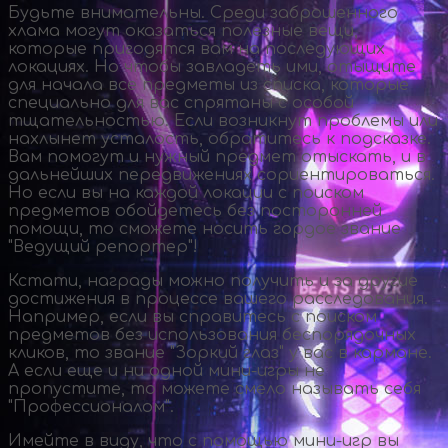
Будьте внимательны. Среди заброшенного
хлама могут оказаться полезные вещи,
которые пригодятся вам на последующих
локациях. Но чтобы завладеть ими, отыщите
для начала все предметы из списка, которые
специально для вас спрятаны с особой
тщательностью. Если возникнут проблемы или
нахлынет усталость, обратитесь к подсказке.
Вам помогут и нужный предмет отыскать, и в
дальнейших передвижениях сориентироваться.
Но если вы на каждой локации с поиском
предметов обойдетесь без посторонней
помощи, то сможете носить гордое звание
"Ведущий репортер"!
Кстати, награды можно получить и за другие
достижения в процессе вашего расследования.
Например, если вы справитесь с поиском
предметов без использования беспорядочных
кликов, то звание "Зоркий глаз" у вас в кармане.
А если еще и ни одной
мини-игры
не
пропустите, то можете смело называть себя
"Профессионалом".
Имейте в виду, что с помощью
мини-игр
вы