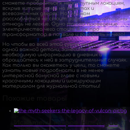
сможете пробраться к недоступным локациям,
вскрыв хитрые замки на воротах и
всевозможных дверях. Но слишком
расслабляться не стоит: задачи вам уготованы
отнюдь не легкие. Одно только проведение
электричества чего стоит! А уж про
трансформатор в подвале и говорить нечего!
Но чтобы во всей этой суете не упустить ни
одной важной детали, занесите всю
необходимую информацию в дневник и
обращайтесь к ней в затруднительных случаях.
Как только вы окажетесь у цели, то сможете
узнать новые подробности в не менее
интересной бонусной главе с новыми
красочными локациями и шокирующим
материалом для журнальной статьи!
Похожие товары
Искатели мифов. Наследие