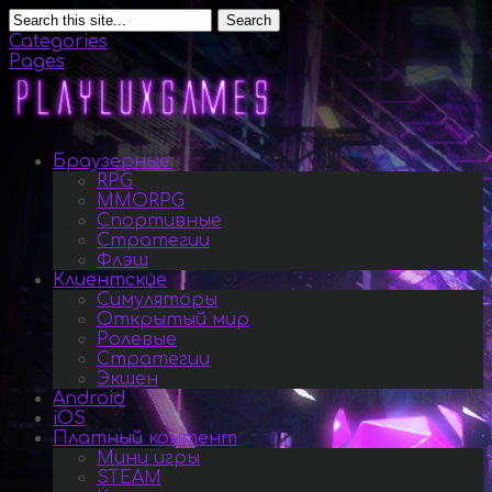
Search
Categories
Pages
Браузерные
RPG
MMORPG
Спортивные
Стратегии
Флэш
Клиентские
Симуляторы
Открытый мир
Ролевые
Стратегии
Экшен
Android
iOS
Платный контент
Мини игры
STEAM