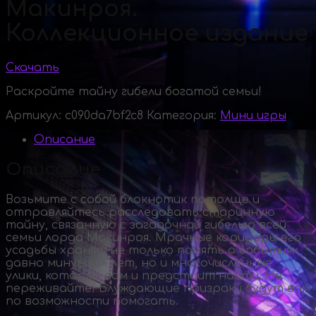
Макинроя.
Коллекционное издание
Скачать
Раскройте тайну гибели богатой семьи!
Артикул:
c090da7bf2c8
Категория:
Мини игры
Описание
Описание
Возьмите с собой блокнотик потолще и
отправляйтесь расследовать старинную
тайну, связанную с загадочной гибелью всей
семьи лорда Макинроя. Мрачные коридоры его
усадьбы хранят не только память о событиях
давно минувших лет, но и многочисленные
улики, которые вам и предстоит найти. Не
переживайте! Блуждающие призраки будут вам
по возможности помогать.