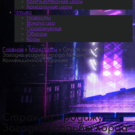
Компьютерные игры
Консольные игры
Чтиво
Новости
Вокруг игр
Прохождения
Обзоры
Коды
Главная
»
Мини игры
»
Страх на продажу.
Загадка усадьбы лорда Макинроя.
Коллекционное издание
»
Страх на продажу.
Загадка усадьбы лорда