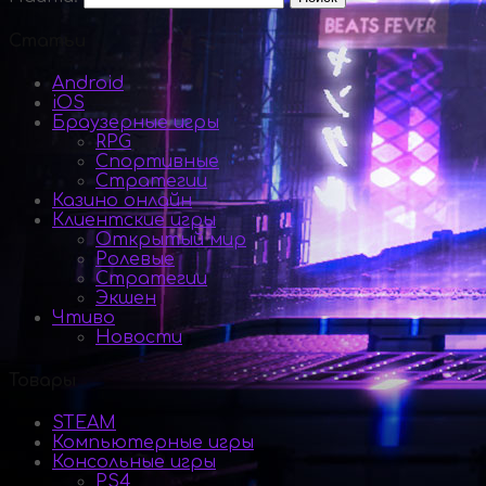
Статьи
Android
iOS
Браузерные игры
RPG
Спортивные
Стратегии
Казино онлайн
Клиентские игры
Открытый мир
Ролевые
Стратегии
Экшен
Чтиво
Новости
Товары
STEAM
Компьютерные игры
Консольные игры
PS4