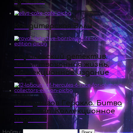
вулкана
Кондитерская Элли
Королевский детектив.
Заимствованная жизнь.
Коллекционное издание
12 подвигов Геракла. Битва
за Олимп. Коллекционное
издание
Найти: