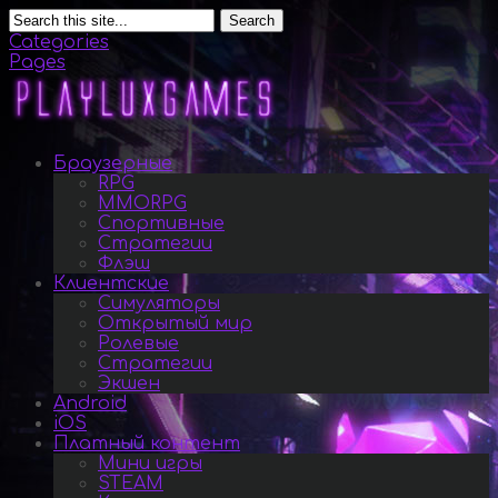
Search
Categories
Pages
Браузерные
RPG
MMORPG
Спортивные
Стратегии
Флэш
Клиентские
Симуляторы
Открытый мир
Ролевые
Стратегии
Экшен
Android
iOS
Платный контент
Мини игры
STEAM