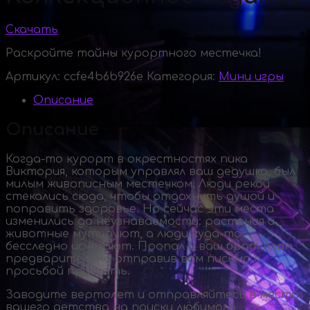
Скачать
Раскройте тайны курортного местечка!
Артикул:
ccfe4b6b926e
Категория:
Мини игры
Описание
Описание
Когда-то
курорт в окрестностях пика
Виктория, которым управлял ваш дедушка, был
милым живописным местечком. Люди рекой
стекались сюда, чтобы отдохнуть душой и
поправить здоровье. Но сейчас эти места
изменились до неузнаваемости: растения и
животные мутируют, а люди
куда-то
бесследно исчезают. Пропал и ваш брат Алан,
предварительно отправив вам письмо с
просьбой приехать.
Заводите вертолет и отправляйтесь в места
вашего детства на поиски любимого