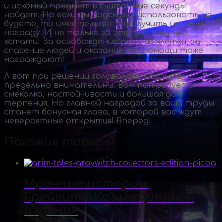
и искомый предмет в считанные секунды
найдет. Но если вы подсказку использовать не
будете, то имеете шанс заполучить ценную
награду. И не только за это достижение,
кстати! За освобождение рыси из клетки, за
спасение людей и оказание медпомощи тоже
награждают!
А вот при решении головоломок будьте
предельно внимательны. Вам потребуется
смекалка, настойчивость и большая доля
терпения. Но главной наградой за ваши труды
станет бонусная глава, в которой вас ждут
невероятные открытия! Вперед!
Похожие товары
Мрачные истории.
Грейвитч. Коллекционное
издание