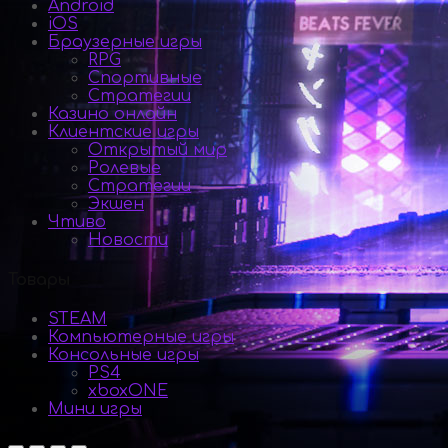
Android
iOS
Браузерные игры
RPG
Спортивные
Стратегии
Казино онлайн
Клиентские игры
Открытый мир
Ролевые
Стратегии
Экшен
Чтиво
Новости
Товары
STEAM
Компьютерные игры
Консольные игры
PS4
xboxONE
Мини игры