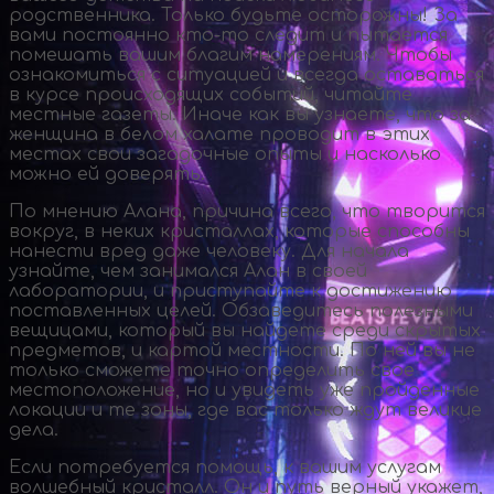
родственника. Только будьте осторожны! За
вами постоянно
кто-то
следит и пытается
помешать вашим благим намерениям. Чтобы
ознакомиться с ситуацией и всегда оставаться
в курсе происходящих событий, читайте
местные газеты. Иначе как вы узнаете, что за
женщина в белом халате проводит в этих
местах свои загадочные опыты и насколько
можно ей доверять.
По мнению Алана, причина всего, что творится
вокруг, в неких кристаллах, которые способны
нанести вред даже человеку. Для начала
узнайте, чем занимался Алан в своей
лаборатории, и приступайте к достижению
поставленных целей. Обзаведитесь полезными
вещицами, который вы найдете среди скрытых
предметов, и картой местности. По ней вы не
только сможете точно определить свое
местоположение, но и увидеть уже пройденные
локации и те зоны, где вас только ждут великие
дела.
Если потребуется помощь, к вашим услугам
волшебный кристалл. Он и путь верный укажет,