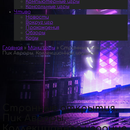
Компьютерные игры
Консольные игры
Чтиво
Новости
Вокруг игр
Прохождения
Обзоры
Коды
Главная
»
Мини игры
»
Странные открытия.
Пик Авроры. Коллекционное издание
»
Странные открытия.
Пик Авроры.
Коллекционное издание