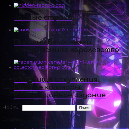
Тайные страхи
Пасьянс Белоснежка.
Зачарованное королевство
Кладбище искупления.
Ночные кошмары.
Коллекционное издание
Найти:
Статьи