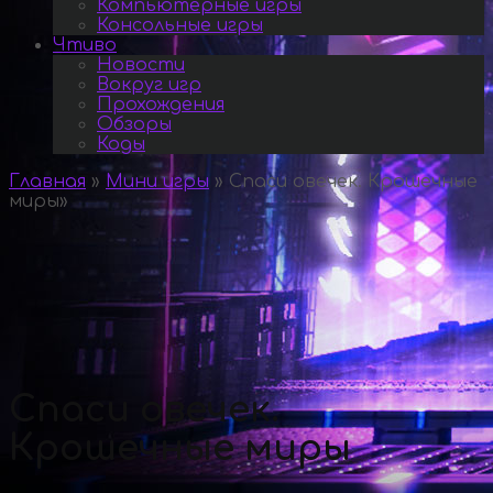
Компьютерные игры
Консольные игры
Чтиво
Новости
Вокруг игр
Прохождения
Обзоры
Коды
Главная
»
Мини игры
»
Спаси овечек. Крошечные
миры
»
Спаси овечек.
Крошечные миры