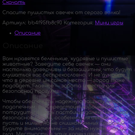
Скачать
Спасите пушистых овечек от серого волка!
Артикул:
bb4f95fb8c90
Категория:
Мини игры
Описание
Описание
Вам нравятся беленькие, кудрявые и пушистые
животные? Заведите себе овечек — они
настолько доверчивы и беззащитны, что будут
слушаться вас беспрекословно. И не думайте,
что в деревне им самое место — город тоже
подойдет. Главное — забота и место для
безопасной прогулки.
Чтобы обеспечить надежную защиту своим
подопечным, вам предстоит хорошенько
потрудиться. Ведь пастбище далеко не самое
безопасное место, особенно для овечек —
пусть и милых, но не слишком умных созданий.
Будьте внимательны — за ними нужен глаз да
глаз. Местность в этих краях извилистая,