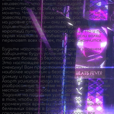
неизвестно, что может поджидать вас за
углом — обрыв, серый волк, а может и золотая
монета. Чтобы не оказаться в тупике и не
завести туда же своих овечек, расставляйте
на уровне стрелки — они помогут
сориентировать животных и указать им
короткий путь в безопасный домик. Но и про
серых хищников не забывайте — если волки
переловят всех овечек, то игра закончится.
Будьте наготове: с каждым новым уровнем
лабиринты будут усложняться: ям и тупиков
станет больше, а безопасных путей — меньше.
Это настоящее испытание на скорость и
смекалку! Вам предстоит провести овечек
наиболее коротким и безопасным путем к
домику и при этом не попасться в лапы волку.
Азарт усилится, когда вы обнаружите на поле
разбросанные золотые монеты в самых разных
местах — это чтобы вы не расслаблялись.
Задание на подобных уровнях будет состоять
в том, чтобы за максимально короткий
промежуток времени провести всех ваших
беленьких овечек в домик в целости и
сохранности, постараться собрать все