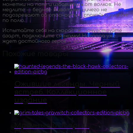
монетки на поле и избавиться от волков. Не
медлите — бедные животные ничего не
подозревают об опасности и спокойно гуляют
по полю.
Испытайте себя на скорость, почувствуйте
азарт, подключите смекалку! Награда уже
ждет достойного героя — вас!
Похожие товары
Ожившие легенды. Черный
ястреб. Коллекционное
издание
Мрачные истории.