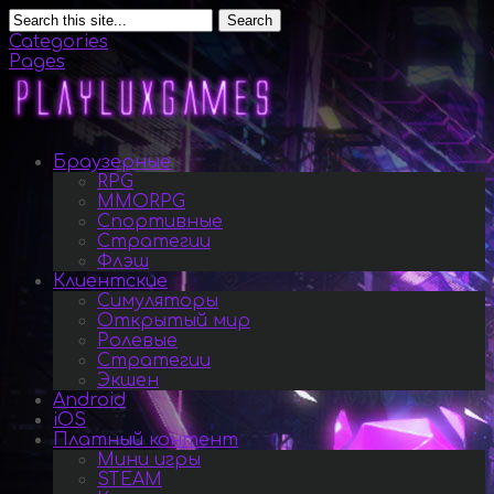
Search
Categories
Pages
Браузерные
RPG
MMORPG
Спортивные
Стратегии
Флэш
Клиентские
Симуляторы
Открытый мир
Ролевые
Стратегии
Экшен
Android
iOS
Платный контент
Мини игры
STEAM