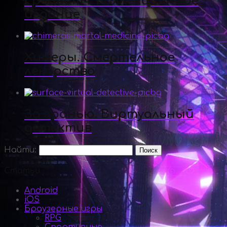
Грейвитч. Коллекционное
издание
Химеры. Смертельное
лекарство
За гранью. Виртуальный
детектив
Найти:
Статьи
Android
iOS
Браузерные игры
RPG