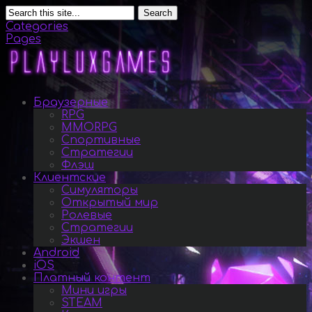
Search
Categories
Pages
Браузерные
RPG
MMORPG
Спортивные
Стратегии
Флэш
Клиентские
Симуляторы
Открытый мир
Ролевые
Стратегии
Экшен
Android
iOS
Платный контент
Мини игры
STEAM