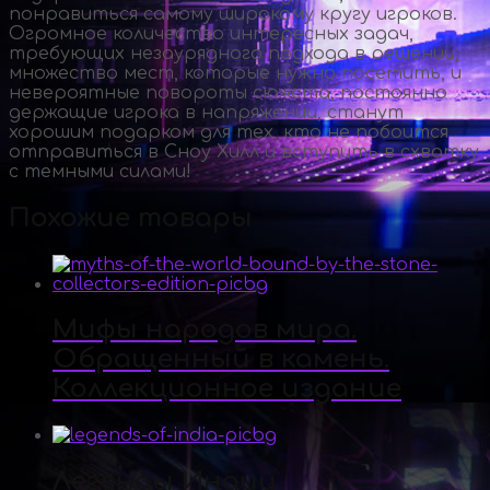
понравиться самому широкому кругу игроков.
Огромное количество интересных задач,
требующих незаурядного подхода в решении,
множество мест, которые нужно посетить, и
невероятные повороты сюжета, постоянно
держащие игрока в напряжении, станут
хорошим подарком для тех, кто не побоится
отправиться в Сноу Хилл и вступить в схватку
с темными силами!
Похожие товары
Мифы народов мира.
Обращенный в камень.
Коллекционное издание
Легенды Индии