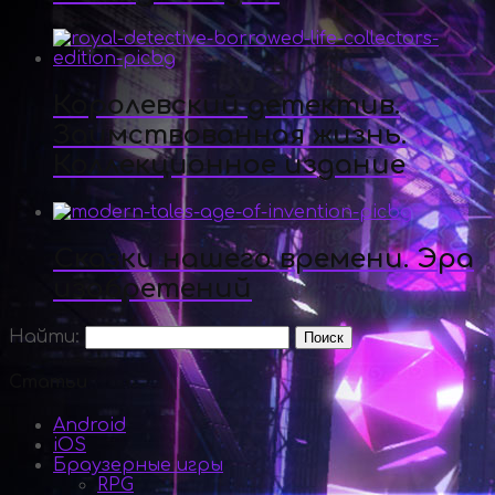
Королевский детектив.
Заимствованная жизнь.
Коллекционное издание
Сказки нашего времени. Эра
изобретений
Найти:
Статьи
Android
iOS
Браузерные игры
RPG