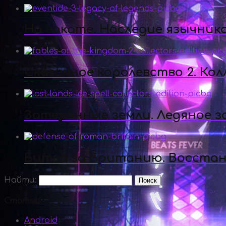
На закате. Наследие язычник
Сказочное королевство 2. Ко
Затерянные земли. Ледяное з
Битва за Британию. Восста
Найти:
Статьи
Android