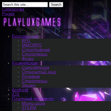
Search
Categories
Pages
Браузерные
RPG
MMORPG
Спортивные
Стратегии
Флэш
Клиентские
Симуляторы
Открытый мир
Ролевые
Стратегии
Экшен
Android
iOS
Платный контент
Мини игры
STEAM