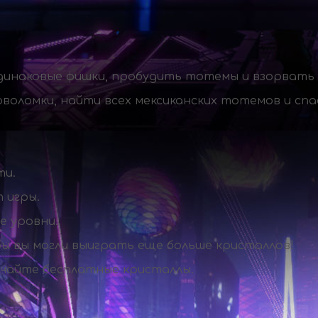
 одинаковые фишки, пробудить тотемы и взорвать
воломки, найти всех мексиканских тотемов и спа
ти.
 игры.
е уровни.
ы вы могли выиграть еще больше кристаллов!
учайте бесплатные кристаллы.