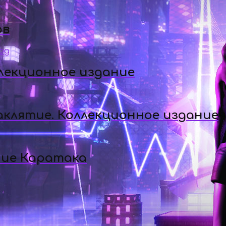
ов
ллекционное издание
аклятие. Коллекционное издание
ние Каратака