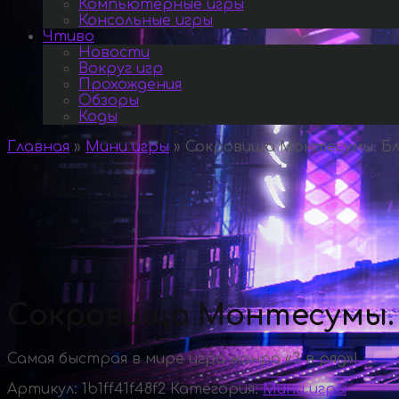
Компьютерные игры
Консольные игры
Чтиво
Новости
Вокруг игр
Прохождения
Обзоры
Коды
Главная
»
Мини игры
»
Сокровища Монтесумы. Б
Сокровища Монтесумы.
Самая быстрая в мире игра жанра «3 в ряд»!
Артикул:
1b1ff41f48f2
Категория:
Мини игры