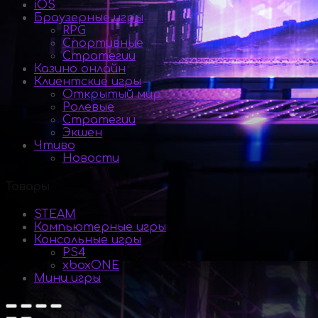
iOS
Браузерные игры
RPG
Спортивные
Стратегии
Казино онлайн
Клиентские игры
Открытый мир
Ролевые
Стратегии
Экшен
Чтиво
Новости
Товары
STEAM
Компьютерные игры
Консольные игры
PS4
xboxONE
Мини игры