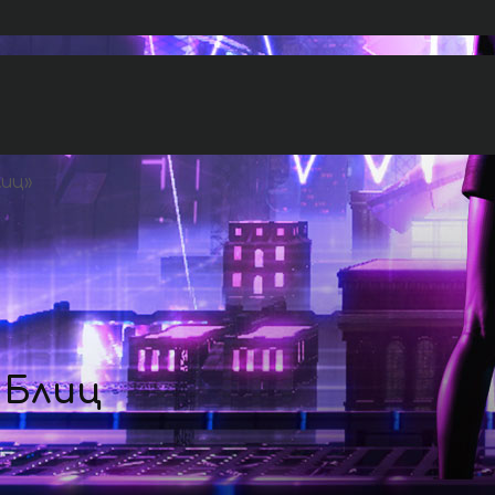
лиц
»
 Блиц