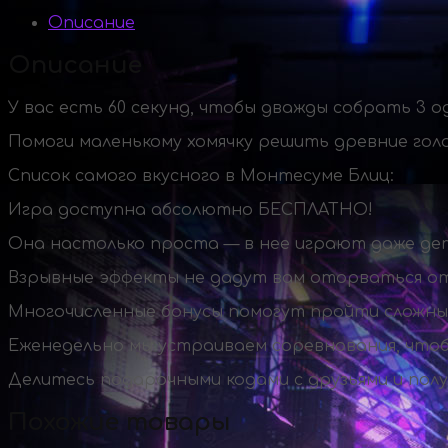
Описание
Описание
У вас есть 60 секунд, чтобы дважды собрать 3
Помоги маленькому хомячку решить древние голо
Список самого вкусного в Монтесуме Блиц:
Игра доступна абсолютно БЕСПЛАТНО!
Она настолько проста — в нее играют даже де
Взрывные эффекты не дадут вам оторваться от
Многочисленные бонусы помогут пройти сложны
Еженедельно мы устраиваем соревнования, чтоб
Делитесь подарочными кодами с друзьями и пол
Похожие товары