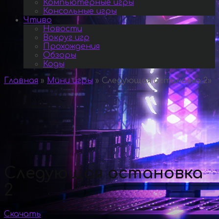
Компьютерные игры
Консольные игры
Чтиво
Новости
Вокруг игр
Прохождения
Обзоры
Коды
Главная
»
Мини игры
»
Следующая остановка 2
»
Следующая остановка
2
Скачать