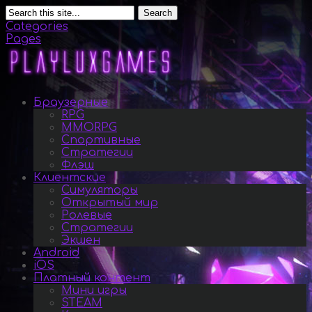
Search
Categories
Pages
Браузерные
RPG
MMORPG
Спортивные
Стратегии
Флэш
Клиентские
Симуляторы
Открытый мир
Ролевые
Стратегии
Экшен
Android
iOS
Платный контент
Мини игры
STEAM