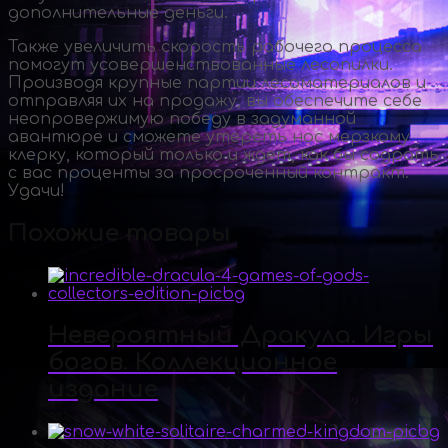
дополнительные деньги.
Также увеличить скорость рабочего процесса
помогут усовершенствованные лесопилки.
Производя крупные партии лесоматериалов и
отправляя их на продажу, вы обеспечите себе
неопровержимую победу в задуманной
авантюре и сможете утереть нос мерзкому
клерку, который только и ждет, как бы содрать
с вас проценты за просроченный контракт.
Удачи!
Похожие товары
Невероятный Дракула. Игры
богов. Коллекционное
издание