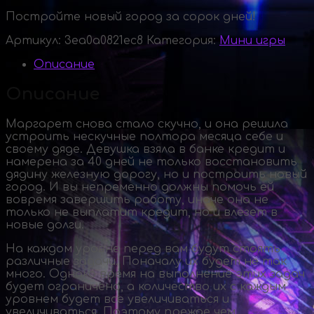
Постройте новый город за сорок дней!
Артикул:
3ea0a0821ec8
Категория:
Мини игры
Описание
Описание
Маргарет снова стало скучно, и она решила
устроить нескучные полтора месяца себе и
своему дяде. Девушка взяла в банке кредит и
намерена за 40 дней не только восстановить
дядину железную дорогу, но и построить новый
город. И вы непременно должны помочь ей
вовремя завершить работу, иначе она не
только не выплатит кредит, но и влезет в
новые долги.
На каждом уровне перед вам будут стоять
различные задачи. Поначалу их будет не так
много. Однако время на выполнение этих задач
будет ограничено, а количество их с каждым
уровнем будет все увеличиваться и
увеличиваться. Поэтому прежде чем