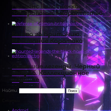
Пасьянс Белоснежка.
Зачарованное королевство
Битва за Британию.
Восстание Каратака
Ожившие легенды. Черный
ястреб. Коллекционное
издание
Найти:
Статьи
Android