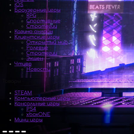
iOS
Браузерные игры
RPG
Спортивные
Стратегии
Казино онлайн
Клиентские игры
Открытый мир
Ролевые
Стратегии
Экшен
Чтиво
Новости
Товары
STEAM
Компьютерные игры
Консольные игры
PS4
xboxONE
Мини игры