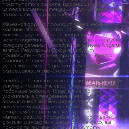
приступать к работе, проанализируйте, что
из перечисленных текущих заданий необходимо
выполнить в первую очередь.
Железная дорога проходит через лесные
массивы. Чтобы восстановить разрушенные
мосты и улучшить производственные здания,
вам понадобится древесина. Однако на рубку
каждого дерева потребуются деньги. А где их
взять? Регулярный доход вам будут
приносить — точнее, привозить — поезда.
Главное, вовремя расчищайте завалы на
участках железной дороги и следите за
разрешающим сигналом семафора.
Чтобы работа закипела и начала в считанные
секунды приносить свои плоды, наймите
побольше рабочих. Тогда вы не только
уложитесь в отведенное время, но и получите
больше очков за выполнение заданий. А вот
чтобы получить больше прибыли, собирайте и
отправляйте посылки, которые местные
жители решили послать своим родственникам,
друзьям и знакомым. Делая благое дело, вы
получаете возможность заработать